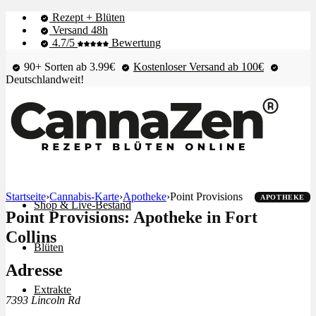
Rezept + Blüten
Versand 48h
4.7/5
Bewertung
90+ Sorten ab 3.99€
Kostenloser Versand ab 100€
Deutschlandweit!
Startseite
›
Cannabis-Karte
›
Apotheke
›
Point Provisions
APOTHEKE
Shop & Live-Bestand
Point Provisions: Apotheke in Fort
Collins
Blüten
Adresse
Extrakte
7393 Lincoln Rd