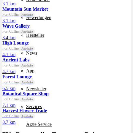
3.1 km
Mountain Sun Market
Fort Collins
Apotheke
Bewertungen
3.1 km
Wave Gallery
Fort Collins
Apotheke
Hersteller
3.4 km
High Lounge
Fort Collins
Apotheke
News
4.1 km
Ancient Labs
Fort Collins
Apotheke
App
4.7 km
Forest Lounge
Fort Collins
Apotheke
6.5 km
Newsletter
Botanical Square Shop
Fort Collins
Apotheke
7.1 km
Services
Harvest Flower Trade
Fort Collins
Apotheke
8.7 km
Ärzte Service