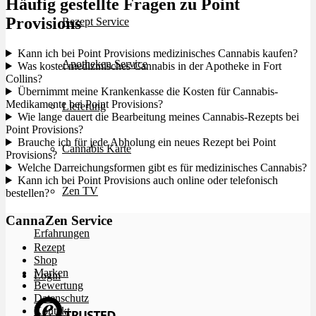
Häufig gestellte Fragen zu Point
Provisions
Rezept Service
Kann ich bei Point Provisions medizinisches Cannabis kaufen?
Apotheken Service
Was kostet medizinisches Cannabis in der Apotheke in Fort
Collins?
Übernimmt meine Krankenkasse die Kosten für Cannabis-
Medikamente bei Point Provisions?
Lieferung
Wie lange dauert die Bearbeitung meines Cannabis-Rezepts bei
Point Provisions?
Brauche ich für jede Abholung ein neues Rezept bei Point
Cannabis Karte
Provisions?
Welche Darreichungsformen gibt es für medizinisches Cannabis?
Kann ich bei Point Provisions auch online oder telefonisch
Zen TV
bestellen?
CannaZen Service
Erfahrungen
Rezept
Shop
Marken
Login
Bewertung
Datenschutz
Kontakt