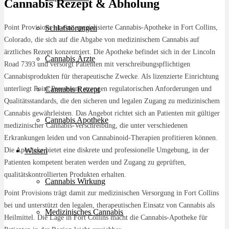
Cannabis Rezept & Abholung
Point Provisions ist eine spezialisierte Cannabis-Apotheke in Fort Collins,
Schlafstörungen
Colorado, die sich auf die Abgabe von medizinischem Cannabis auf
ärztliches Rezept konzentriert. Die Apotheke befindet sich in der Lincoln
Cannabis Ärzte
Road 7393 und versorgt Patienten mit verschreibungspflichtigen
Cannabisprodukten für therapeutische Zwecke. Als lizenzierte Einrichtung
unterliegt Point Provisions strengen regulatorischen Anforderungen und
Cannabis Rezept
Qualitätsstandards, die den sicheren und legalen Zugang zu medizinischem
Cannabis gewährleisten. Das Angebot richtet sich an Patienten mit gültiger
Cannabis Apotheke
medizinischer Cannabis-Verschreibung, die unter verschiedenen
Erkrankungen leiden und von Cannabinoid-Therapien profitieren können.
Die Apotheke bietet eine diskrete und professionelle Umgebung, in der
Wissen
Patienten kompetent beraten werden und Zugang zu geprüften,
qualitätskontrollierten Produkten erhalten.
Cannabis Wirkung
Point Provisions trägt damit zur medizinischen Versorgung in Fort Collins
bei und unterstützt den legalen, therapeutischen Einsatz von Cannabis als
Medizinisches Cannabis
Heilmittel. Die Lage in Fort Collins macht die Cannabis-Apotheke für