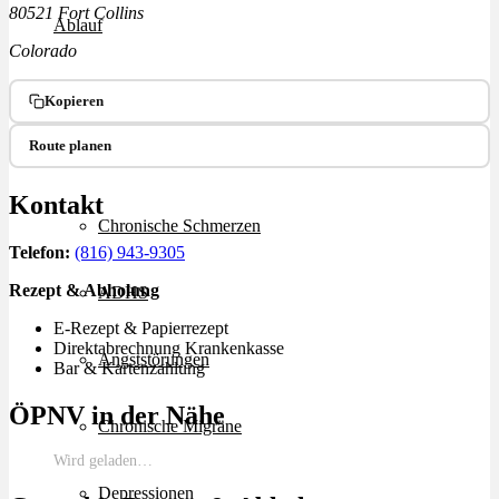
80521 Fort Collins
Ablauf
Colorado
Therapien
Kopieren
Route planen
Alle Krankheiten
Kontakt
Chronische Schmerzen
Telefon:
(816) 943-9305
Rezept & Abholung
ADHS
E-Rezept & Papierrezept
Direktabrechnung Krankenkasse
Angststörungen
Bar & Kartenzahlung
ÖPNV in der Nähe
Chronische Migräne
Wird geladen…
Depressionen