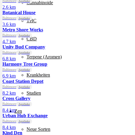
Baltimore
Apotheke
Cannabinoide
2.6 km
Botanical House
Baltimore
Apotheke
THC
3.6 km
Metro Shore Works
Baltimore
Apotheke
CBD
4.7 km
Unity Bud Company
Baltimore
Apotheke
Terpene (Aromen)
6.8 km
Harmony Tree Group
Baltimore
Apotheke
Krankheiten
6.9 km
Coast Station Depot
Baltimore
Apotheke
8.2 km
Studien
Cross Gallery
Baltimore
Apotheke
8.4 km
Zen
Urban Hub Exchange
Baltimore
Apotheke
8.4 km
Neue Sorten
Kind Den