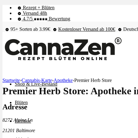
Rezept + Blüten
Versand 48h
4.7/5
Bewertung
95+ Sorten ab 3.99€
Kostenloser Versand ab 100€
Deutsch
Startseite
›
Cannabis-Karte
›
Apotheke
›
Premier Herb Store
Shop & Live-Bestand
Premier Herb Store: Apotheke i
Blüten
Adresse
8272 Alpine Ln
Extrakte
21201 Baltimore