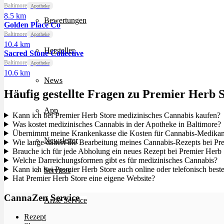
Baltimore
Apotheke
8.5 km
Bewertungen
Golden Place Co
Baltimore
Apotheke
10.4 km
Hersteller
Sacred Stone Collective
Baltimore
Apotheke
10.6 km
News
Häufig gestellte Fragen zu Premier Herb 
App
Kann ich bei Premier Herb Store medizinisches Cannabis kaufen?
Was kostet medizinisches Cannabis in der Apotheke in Baltimore?
Übernimmt meine Krankenkasse die Kosten für Cannabis-Medikam
Newsletter
Wie lange dauert die Bearbeitung meines Cannabis-Rezepts bei Pr
Brauche ich für jede Abholung ein neues Rezept bei Premier Herb 
Welche Darreichungsformen gibt es für medizinisches Cannabis?
Kann ich bei Premier Herb Store auch online oder telefonisch beste
Services
Hat Premier Herb Store eine eigene Website?
CannaZen Service
Ärzte Service
Rezept