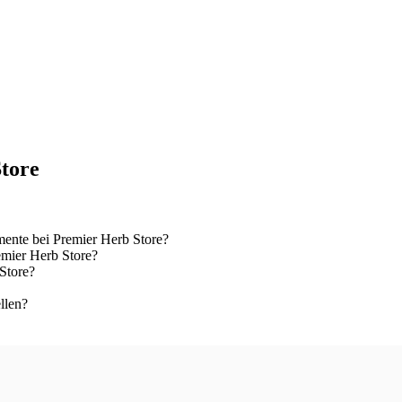
Store
ente bei Premier Herb Store?
emier Herb Store?
Store?
llen?