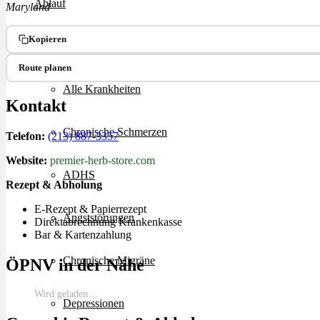
Ablauf
Maryland
Kopieren
Therapien
Route planen
Alle Krankheiten
Kontakt
Chronische Schmerzen
Telefon:
(213) 887-3357
Website:
premier-herb-store.com
ADHS
Rezept & Abholung
E-Rezept & Papierrezept
Angststörungen
Direktabrechnung Krankenkasse
Bar & Kartenzahlung
Chronische Migräne
ÖPNV in der Nähe
Wird geladen…
Depressionen