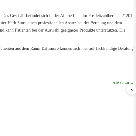
. Das Geschäft befindet sich in der Alpine Lane im Postleitzahlbereich 21201
emier Herb Store einen professionellen Ansatz bei der Beratung und dem
kann Patienten bei der Auswahl geeigneter Produkte unterstützen. Die
 Patienten aus dem Raum Baltimore können sich hier auf fachkundige Beratung
Alle Sorten →
›
Sherbert
Blueberry Gelato
GWagon
ab 5,99 €/g
ab 8,49 €/g