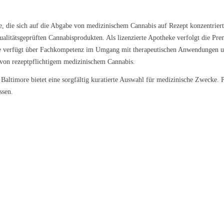
e, die sich auf die Abgabe von medizinischem Cannabis auf Rezept konzentriert
ualitätsgeprüften Cannabisprodukten. Als lizenzierte Apotheke verfolgt die Pr
 verfügt über Fachkompetenz im Umgang mit therapeutischen Anwendungen und 
uf von rezeptpflichtigem medizinischem Cannabis.
Baltimore bietet eine sorgfältig kuratierte Auswahl für medizinische Zwecke.
ssen.
 Galena
Nova
Lemon Cream 
9 €/g
ab 5,79 €/g
ab 6,99 €/g