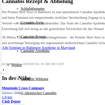
Cannabis Rezept & Abholung
Schlafstörungen
Die Premier Herb Store in Baltimore ist eine spezialisierte Cannabis-Apothek
und bietet Patienten mit entsprechender ärztlicher Verschreibung Zugang zu q
Cannabis Ärzte
Vertrieb von medizinischen Cannabinoiden. Das Team der Cannabis-Apotheke
Einrichtung hält sich streng an alle gesetzlichen Vorschriften für den Verka
Cannabis Rezept
Ob Blüten, Öle oder andere Darreichungsformen – die Premier Herb Store in 
und zuverlässige Versorgung mit zugelassenem medizinischem Cannabis verla
Alle Einträge in Baltimore
Apotheke in Maryland
Cannabis Apotheke
ALTERNATIV: LIEFERUNG IN 48H MIT ZEN
Wissen
‹
8 Ball Kush
Sour Kush
Grape
In der Nähe
ab 7,29 €/g
ab 6,99 €/g
ab 5,5
Cannabis Wirkung
Mountain Cross Company
Baltimore
Medizinisches Cannabis
Apotheke
1.8 km
Club Depot