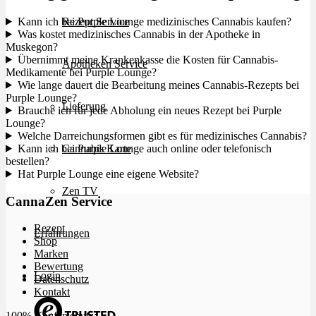
Kann ich bei Purple Lounge medizinisches Cannabis kaufen?
Rezept Service
Was kostet medizinisches Cannabis in der Apotheke in
Muskegon?
Übernimmt meine Krankenkasse die Kosten für Cannabis-
Apotheken Service
Medikamente bei Purple Lounge?
Wie lange dauert die Bearbeitung meines Cannabis-Rezepts bei
Purple Lounge?
Lieferung
Brauche ich für jede Abholung ein neues Rezept bei Purple
Lounge?
Welche Darreichungsformen gibt es für medizinisches Cannabis?
Kann ich bei Purple Lounge auch online oder telefonisch
Cannabis Karte
bestellen?
Hat Purple Lounge eine eigene Website?
Zen TV
CannaZen Service
Rezept
Erfahrungen
Shop
Marken
Bewertung
Login
Datenschutz
Kontakt
100% Käuferschutz: