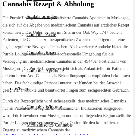
Cannabis Rezept & Abholung
Schlafstörungen
Die Purple Lounge ist eine spezialisierte Cannabis-Apotheke in Muskegon,
die sich auf die Abgabe von medizinischem Cannabis auf ärztliches Rezept
konzentriert. Das Unternehmen mit Sitz in der Oak Way 1747 bedient
Cannabis Ärzte
Patienten, die Cannabis zu therapeutischen Zwecken benötigen und eine
legale, regulierte Bezugsquelle suchen. Als lizenzierte Apotheke bietet die
Cannabis Rezept
Purple Lounge eine sichere und professionelle Umgebung für die
Versorgung mit medizinischem Cannabis in der 49440er Postleitzahl von
Muskegon. Die Purple Lounge versteht sich als Anlaufstelle für Patienten,
Cannabis Apotheke
die von ihrem Arzt Cannabis als Behandlungsoption empfohlen bekommen
haben. Das fachkundige Personal unterstützt Kunden bei der Auswahl
Wissen
geeigneter Produkte und beantwortet Fragen zum sachgerechten Gebrauch.
Durch die Rezeptpflicht wird sichergestellt, dass medizinisches Cannabis
Cannabis Wirkung
nur an Patienten mit legitimen medizinischen Indikationen ausgegeben
wird. Für Einwohner von Muskegon und der umliegenden Region stellt die
Purple Lounge eine vertrauenswürdige Option für den kontrollierten
Medizinisches Cannabis
Zugang zu medizinischem Cannabis dar.