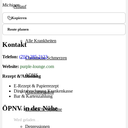
Michigan
Ablauf
Kopieren
Therapien
Route planen
Alle Krankheiten
Kontakt
Telefon:
(702) 285-2123
Chronische Schmerzen
Website:
purple-lounge.com
ADHS
Rezept & Abholung
E-Rezept & Papierrezept
Direktabrechnung Krankenkasse
Angststörungen
Bar & Kartenzahlung
ÖPNV in der Nähe
Chronische Migräne
Wird geladen…
Depressionen