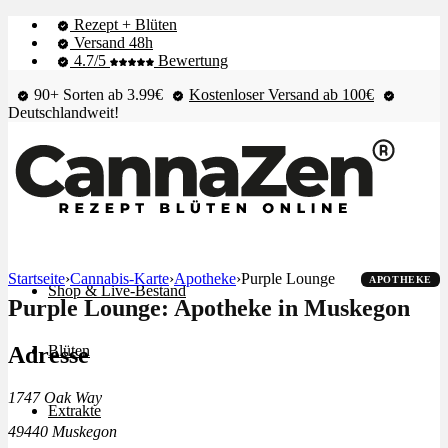
Rezept + Blüten
Versand 48h
4.7/5
Bewertung
90+ Sorten ab 3.99€
Kostenloser Versand ab 100€
Deutschlandweit!
Startseite
›
Cannabis-Karte
›
Apotheke
›
Purple Lounge
APOTHEKE
Shop & Live-Bestand
Purple Lounge: Apotheke in Muskegon
Adresse
Blüten
1747 Oak Way
Extrakte
49440 Muskegon