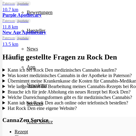
Paterson
Apotheke
10.7 km
Bewertungen
Purple Apothecary
Paterson
Apotheke
11.8 km
Hersteller
New Age Apothecary
Paterson
Apotheke
13.5 km
News
Häufig gestellte Fragen zu Rock Den
App
Kann ich bei Rock Den medizinisches Cannabis kaufen?
Was kostet medizinisches Cannabis in der Apotheke in Paterson?
Übernimmt meine Krankenkasse die Kosten für Cannabis-Medika
Newsletter
Wie lange dauert die Bearbeitung meines Cannabis-Rezepts bei R
Brauche ich für jede Abholung ein neues Rezept bei Rock Den?
Welche Darreichungsformen gibt es für medizinisches Cannabis?
Kann ich bei Rock Den auch online oder telefonisch bestellen?
Services
Hat Rock Den eine eigene Website?
CannaZen Service
Ärzte Service
Rezept