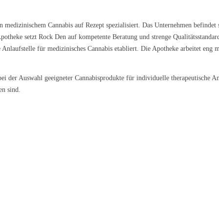
n medizinischem Cannabis auf Rezept spezialisiert. Das Unternehmen befindet si
Apotheke setzt Rock Den auf kompetente Beratung und strenge Qualitätsstandar
e Anlaufstelle für medizinisches Cannabis etabliert. Die Apotheke arbeitet eng 
i der Auswahl geeigneter Cannabisprodukte für individuelle therapeutische An
en sind.
 Galena
Nova
Lemon Cream 
9 €/g
ab 5,79 €/g
ab 6,99 €/g