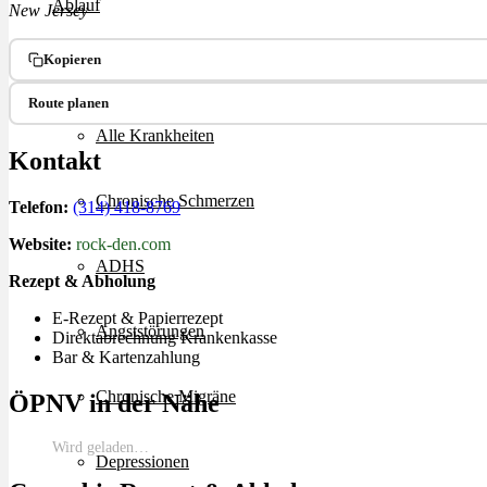
Ablauf
New Jersey
Kopieren
Therapien
Route planen
Alle Krankheiten
Kontakt
Chronische Schmerzen
Telefon:
(314) 418-8769
Website:
rock-den.com
ADHS
Rezept & Abholung
E-Rezept & Papierrezept
Angststörungen
Direktabrechnung Krankenkasse
Bar & Kartenzahlung
Chronische Migräne
ÖPNV in der Nähe
Wird geladen…
Depressionen