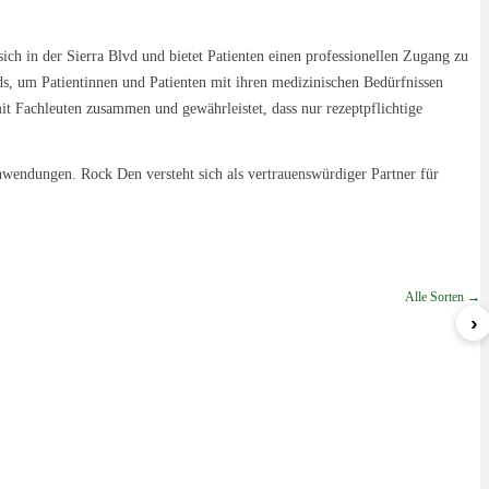
ch in der Sierra Blvd und bietet Patienten einen professionellen Zugang zu
ds, um Patientinnen und Patienten mit ihren medizinischen Bedürfnissen
mit Fachleuten zusammen und gewährleistet, dass nur rezeptpflichtige
wendungen. Rock Den versteht sich als vertrauenswürdiger Partner für
Alle Sorten →
›
Sherbert
Blueberry Gelato
GWagon
ab 5,99 €/g
ab 8,49 €/g