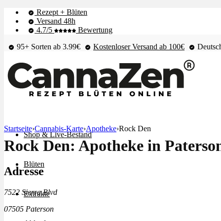
Rezept + Blüten
Versand 48h
4.7/5
Bewertung
95+ Sorten ab 3.99€
Kostenloser Versand ab 100€
Deutsch
Startseite
›
Cannabis-Karte
›
Apotheke
›
Rock Den
Shop & Live-Bestand
Rock Den: Apotheke in Paterso
Blüten
Adresse
7522 Sierra Blvd
Extrakte
07505 Paterson