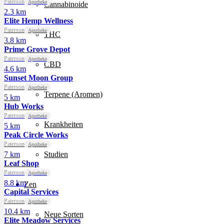
Paterson
Apotheke
Cannabinoide
2.3 km
Elite Hemp Wellness
Paterson
Apotheke
THC
3.8 km
Prime Grove Depot
Paterson
Apotheke
CBD
4.6 km
Sunset Moon Group
Paterson
Apotheke
Terpene (Aromen)
5 km
Hub Works
Paterson
Apotheke
Krankheiten
5 km
Peak Circle Works
Paterson
Apotheke
7 km
Studien
Leaf Shop
Paterson
Apotheke
8.8 km
Zen
Capital Services
Paterson
Apotheke
10.4 km
Neue Sorten
Elite Meadow Services