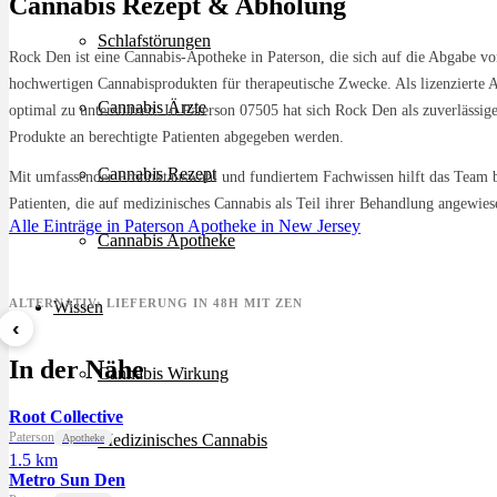
Cannabis Rezept & Abholung
Schlafstörungen
Rock Den ist eine Cannabis-Apotheke in Paterson, die sich auf die Abgabe vo
hochwertigen Cannabisprodukten für therapeutische Zwecke. Als lizenzierte 
Cannabis Ärzte
optimal zu unterstützen. In Paterson 07505 hat sich Rock Den als zuverlässig
Produkte an berechtigte Patienten abgegeben werden.
Cannabis Rezept
Mit umfassender Produktauswahl und fundiertem Fachwissen hilft das Team be
Patienten, die auf medizinisches Cannabis als Teil ihrer Behandlung angewies
Alle Einträge in Paterson
Apotheke in New Jersey
Cannabis Apotheke
ALTERNATIV: LIEFERUNG IN 48H MIT ZEN
Wissen
‹
8 Ball Kush
Sour Kush
Grape
In der Nähe
ab 7,29 €/g
ab 6,99 €/g
ab 5,5
Cannabis Wirkung
Root Collective
Paterson
Medizinisches Cannabis
Apotheke
1.5 km
Metro Sun Den