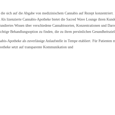
die sich auf die Abgabe von medizinischem Cannabis auf Rezept konzentriert. 
. Als lizenzierte Cannabis-Apotheke bietet die Sacred Wave Lounge ihren Kund
fundiertes Wissen über verschiedene Cannabissorten, Konzentrationen und Dar
chtige Behandlungsoption zu finden, die zu ihren persönlichen Gesundheitsziel
abis-Apotheke als zuverlässige Anlaufstelle in Tempe etabliert. Für Patienten
otheke setzt auf transparente Kommunikation und
 Galena
Nova
Lemon Cream 
9 €/g
ab 5,79 €/g
ab 6,99 €/g