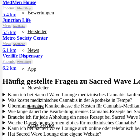
MedMen House
Phoenix
Weed Shop
Bewertungen
5.4 km
Junction Life
Mesa
Apotheke
Hersteller
5.5 km
Metro Society Center
Mesa
Apotheke
6.1 km
News
Verilife Dispensary
Phoenix
Weed Shop
6.2 km
App
Häufig gestellte Fragen zu Sacred Wave L
Newsletter
Kann ich bei Sacred Wave Lounge medizinisches Cannabis kaufe
Was kostet medizinisches Cannabis in der Apotheke in Tempe?
Übernimmt meine Krankenkasse die Kosten für Cannabis-Medika
Services
Wie lange dauert die Bearbeitung meines Cannabis-Rezepts bei 
Brauche ich für jede Abholung ein neues Rezept bei Sacred Wave
Welche Darreichungsformen gibt es für medizinisches Cannabis?
Ärzte Service
Kann ich bei Sacred Wave Lounge auch online oder telefonisch bes
Hat Sacred Wave Lounge eine eigene Website?