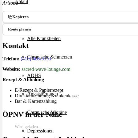
Ablauf
Arizona
Kopieren
Therapien
Route planen
Alle Krankheiten
Kontakt
Chronische Schmerzen
Telefon:
(410) 468-3553
Website:
sacred-wave-lounge.com
ADHS
Rezept & Abholung
E-Rezept & Papierrezept
Angststörungen
Direktabrechnung Krankenkasse
Bar & Kartenzahlung
Chronische Migräne
ÖPNV in der Nähe
Wird geladen…
Depressionen