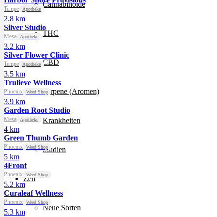
Cannabinoide
Tempe
Apotheke
2.8 km
Silver Studio
THC
Mesa
Apotheke
3.2 km
Silver Flower Clinic
CBD
Tempe
Apotheke
3.5 km
Trulieve Wellness
Terpene (Aromen)
Phoenix
Weed Shop
3.9 km
Garden Root Studio
Mesa
Krankheiten
Apotheke
4 km
Green Thumb Garden
Phoenix
Weed Shop
Studien
5 km
4Front
Phoenix
Weed Shop
Zen
5.2 km
Curaleaf Wellness
Phoenix
Weed Shop
Neue Sorten
5.3 km