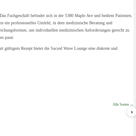
Das Fachgeschäft befindet sich in der 5380 Maple Ave und bedient Patienten,
en ein professionelles Umfeld, in dem medizinische Beratung und
reichungsformen, um individuellen medizinischen Anforderungen gerecht zu
en passt.
 mit gültigem Rezept bietet die Sacred Wave Lounge eine diskrete und
Alle Sorten →
›
Sherbert
Blueberry Gelato
GWagon
ab 5,99 €/g
ab 8,49 €/g