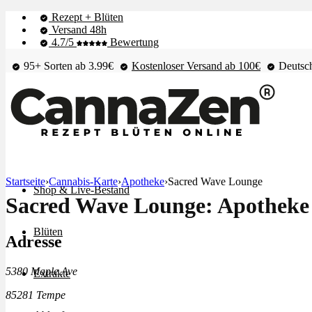
Rezept + Blüten
Versand 48h
4.7/5
Bewertung
95+ Sorten ab 3.99€
Kostenloser Versand ab 100€
Deutsch
Startseite
›
Cannabis-Karte
›
Apotheke
›
Sacred Wave Lounge
Shop & Live-Bestand
Sacred Wave Lounge: Apotheke
Blüten
Adresse
5380 Maple Ave
Extrakte
85281 Tempe