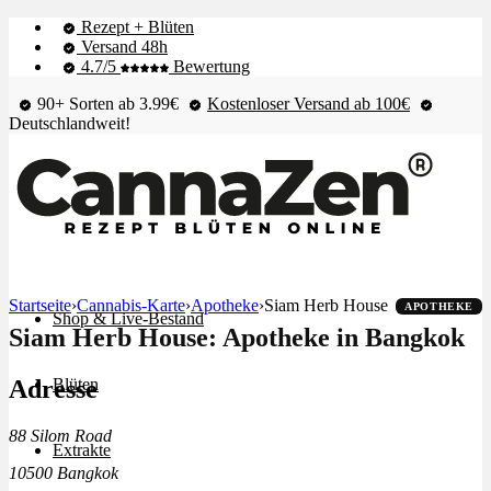
Rezept + Blüten
Versand 48h
4.7/5
Bewertung
90+ Sorten ab 3.99€
Kostenloser Versand ab 100€
Deutschlandweit!
Startseite
›
Cannabis-Karte
›
Apotheke
›
Siam Herb House
APOTHEKE
Shop & Live-Bestand
Siam Herb House: Apotheke in Bangkok
Adresse
Blüten
88 Silom Road
Extrakte
10500 Bangkok