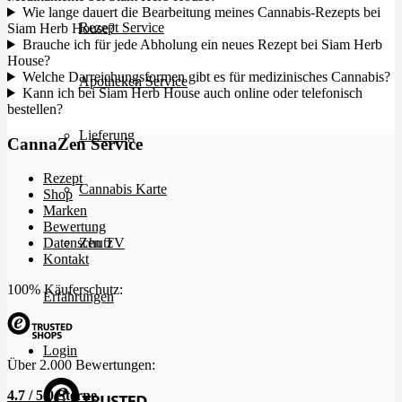
Wie lange dauert die Bearbeitung meines Cannabis-Rezepts bei
Rezept Service
Siam Herb House?
Brauche ich für jede Abholung ein neues Rezept bei Siam Herb
House?
Welche Darreichungsformen gibt es für medizinisches Cannabis?
Apotheken Service
Kann ich bei Siam Herb House auch online oder telefonisch
bestellen?
Lieferung
CannaZen Service
Rezept
Cannabis Karte
Shop
Marken
Bewertung
Zen TV
Datenschutz
Kontakt
100% Käuferschutz:
Erfahrungen
Login
Über 2.000 Bewertungen:
4.7 / 5.0 Sterne