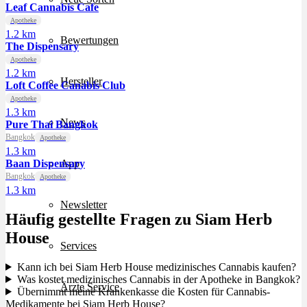
Leaf Cannabis Cafe
Apotheke
1.2 km
Bewertungen
The Dispensary
Apotheke
1.2 km
Hersteller
Loft Coffee Canabis Club
Apotheke
1.3 km
News
Pure Thai Bangkok
Bangkok
Apotheke
1.3 km
Baan Dispensary
App
Bangkok
Apotheke
1.3 km
Newsletter
Häufig gestellte Fragen zu Siam Herb
House
Services
Kann ich bei Siam Herb House medizinisches Cannabis kaufen?
Was kostet medizinisches Cannabis in der Apotheke in Bangkok?
Ärzte Service
Übernimmt meine Krankenkasse die Kosten für Cannabis-
Medikamente bei Siam Herb House?