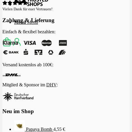
Vielen Dank für euer Vertrauen!
Zahlung & Lieferung
Menü
Menü
Einfach & flexibel bezahlen:
Versand kostenlos ab 100€:
Mitglied & Sponsor im
DHV
:
Neu im Shop
Papaya Bomb
4,55
€