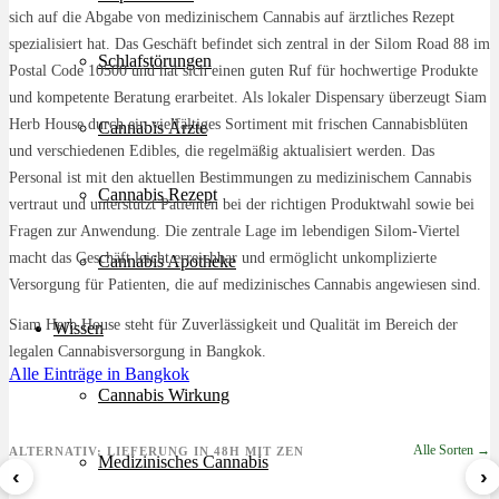
sich auf die Abgabe von medizinischem Cannabis auf ärztliches Rezept
spezialisiert hat. Das Geschäft befindet sich zentral in der Silom Road 88 im
Schlafstörungen
Postal Code 10500 und hat sich einen guten Ruf für hochwertige Produkte
und kompetente Beratung erarbeitet. Als lokaler Dispensary überzeugt Siam
Herb House durch ein vielfältiges Sortiment mit frischen Cannabisblüten
Cannabis Ärzte
und verschiedenen Edibles, die regelmäßig aktualisiert werden. Das
Personal ist mit den aktuellen Bestimmungen zu medizinischem Cannabis
Cannabis Rezept
vertraut und unterstützt Patienten bei der richtigen Produktwahl sowie bei
Fragen zur Anwendung. Die zentrale Lage im lebendigen Silom-Viertel
macht das Geschäft leicht erreichbar und ermöglicht unkomplizierte
Cannabis Apotheke
Versorgung für Patienten, die auf medizinisches Cannabis angewiesen sind.
Siam Herb House steht für Zuverlässigkeit und Qualität im Bereich der
Wissen
legalen Cannabisversorgung in Bangkok.
Alle Einträge in Bangkok
Cannabis Wirkung
Alle Sorten →
ALTERNATIV: LIEFERUNG IN 48H MIT ZEN
Medizinisches Cannabis
‹
›
Sour Mintz Haze
Papaya Bomb
8 Ball Kush