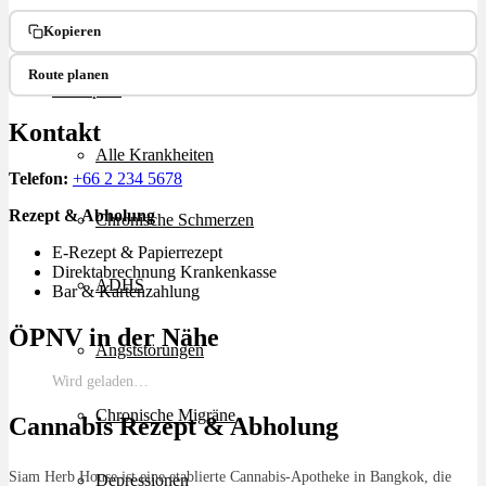
Ablauf
Kopieren
Route planen
Therapien
Kontakt
Alle Krankheiten
Telefon:
+66 2 234 5678
Rezept & Abholung
Chronische Schmerzen
E-Rezept & Papierrezept
Direktabrechnung Krankenkasse
ADHS
Bar & Kartenzahlung
ÖPNV in der Nähe
Angststörungen
Wird geladen…
Chronische Migräne
Cannabis Rezept & Abholung
Siam Herb House ist eine etablierte Cannabis-Apotheke in Bangkok, die
Depressionen