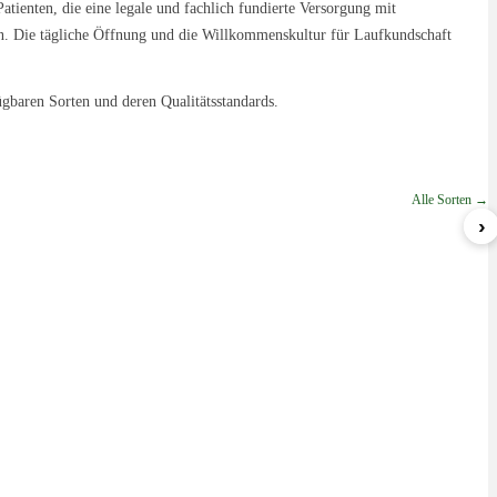
tienten, die eine legale und fachlich fundierte Versorgung mit
n. Die tägliche Öffnung und die Willkommenskultur für Laufkundschaft
ügbaren Sorten und deren Qualitätsstandards.
Alle Sorten →
›
Nova
Lemon Cream Sherbert
ab 5,79 €/g
ab 6,99 €/g