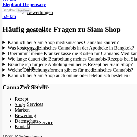
Elephant Dispensary
Bangkok
Apotheke
Bewertungen
5.9 km
Häufig gestellte Fragen zu Siam Shop
Hersteller
Kann ich bei Siam Shop medizinisches Cannabis kaufen?
Was kostet medizinisches Cannabis in der Apotheke in Bangkok?
News
Übernimmt meine Krankenkasse die Kosten für Cannabis-Medika
Wie lange dauert die Bearbeitung meines Cannabis-Rezepts bei S
Brauche ich für jede Abholung ein neues Rezept bei Siam Shop?
App
Welche Darreichungsformen gibt es für medizinisches Cannabis?
Kann ich bei Siam Shop auch online oder telefonisch bestellen?
Newsletter
CannaZen Service
Rezept
Services
Shop
Marken
Bewertung
Datenschutz
Ärzte Service
Kontakt
100% Käuferschutz: