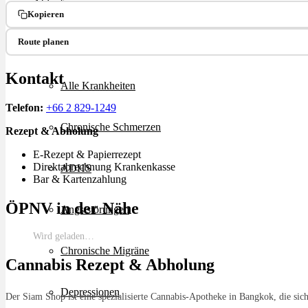
Ablauf
Kopieren
Route planen
Therapien
Kontakt
Alle Krankheiten
Telefon:
+66 2 829-1249
Chronische Schmerzen
Rezept & Abholung
E-Rezept & Papierrezept
Direktabrechnung Krankenkasse
ADHS
Bar & Kartenzahlung
ÖPNV in der Nähe
Angststörungen
Wird geladen…
Chronische Migräne
Cannabis Rezept & Abholung
Depressionen
Der Siam Shop ist eine spezialisierte Cannabis-Apotheke in Bangkok, die sic