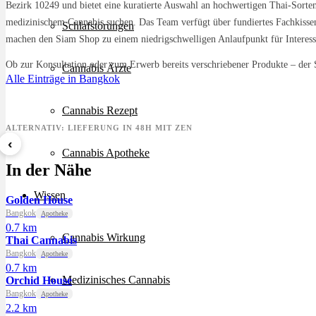
Bezirk 10249 und bietet eine kuratierte Auswahl an hochwertigen Thai-Sorten
medizinischem Cannabis suchen. Das Team verfügt über fundiertes Fachkisse
Schlafstörungen
machen den Siam Shop zu einem niedrigschwelligen Anlaufpunkt für Interes
Ob zur Konsultation oder zum Erwerb bereits verschriebener Produkte – der S
Cannabis Ärzte
Alle Einträge in Bangkok
Cannabis Rezept
ALTERNATIV: LIEFERUNG IN 48H MIT ZEN
‹
Cannabis Apotheke
Sour Mintz Haze
Papaya Bomb
8 Bal
In der Nähe
ab 5,99 €/g
ab 4,55 €/g
ab 7,2
Wissen
Golden House
Bangkok
Apotheke
0.7 km
Cannabis Wirkung
Thai Cannabis
Bangkok
Apotheke
0.7 km
Medizinisches Cannabis
Orchid House
Bangkok
Apotheke
2.2 km