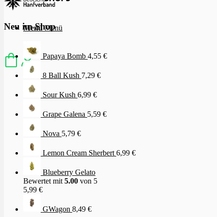
Neu im Shop
Menü
Menü
Papaya Bomb
4,55
€
8 Ball Kush
7,29
€
Sour Kush
6,99
€
Grape Galena
5,59
€
Nova
5,79
€
Lemon Cream Sherbert
6,99
€
Blueberry Gelato
Bewertet mit
5.00
von 5
5,99
€
GWagon
8,49
€