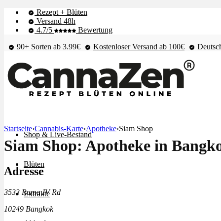
Rezept + Blüten
Versand 48h
4.7/5
Bewertung
90+ Sorten ab 3.99€
Kostenloser Versand ab 100€
Deutsch
Startseite
›
Cannabis-Karte
›
Apotheke
›
Siam Shop
Shop & Live-Bestand
Siam Shop: Apotheke in Bangk
Blüten
Adresse
3533 Rama IV Rd
Extrakte
10249 Bangkok