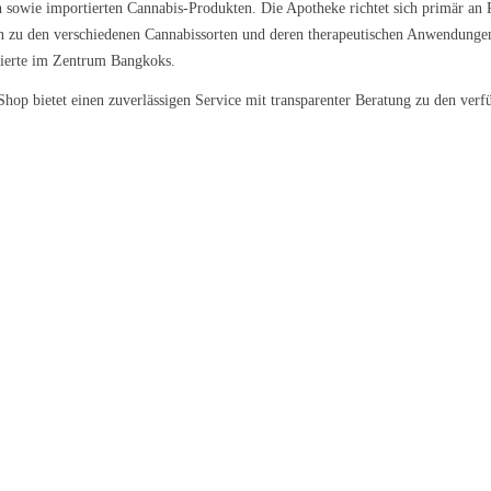
 sowie importierten Cannabis-Produkten. Die Apotheke richtet sich primär an Pa
n zu den verschiedenen Cannabissorten und deren therapeutischen Anwendunge
sierte im Zentrum Bangkoks.
hop bietet einen zuverlässigen Service mit transparenter Beratung zu den verf
l Kush
Sour Kush
Grape Galena
9 €/g
ab 6,99 €/g
ab 5,59 €/g