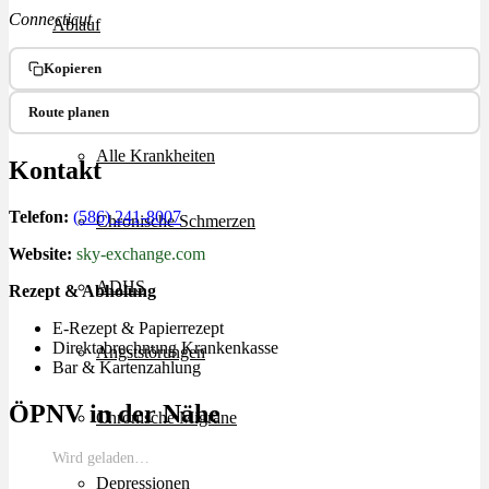
Connecticut
Ablauf
Kopieren
Therapien
Route planen
Alle Krankheiten
Kontakt
Telefon:
(586) 241-8007
Chronische Schmerzen
Website:
sky-exchange.com
ADHS
Rezept & Abholung
E-Rezept & Papierrezept
Direktabrechnung Krankenkasse
Angststörungen
Bar & Kartenzahlung
ÖPNV in der Nähe
Chronische Migräne
Wird geladen…
Depressionen