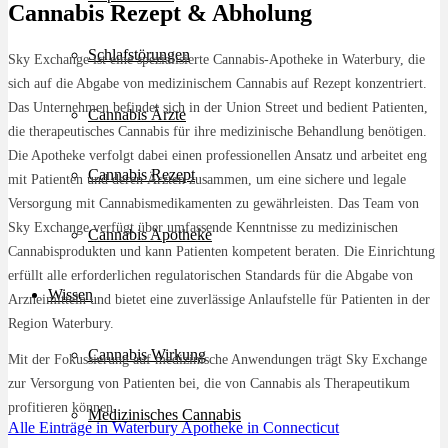
Cannabis Rezept & Abholung
Schlafstörungen
Sky Exchange ist eine spezialisierte Cannabis-Apotheke in Waterbury, die
sich auf die Abgabe von medizinischem Cannabis auf Rezept konzentriert.
Das Unternehmen befindet sich in der Union Street und bedient Patienten,
Cannabis Ärzte
die therapeutisches Cannabis für ihre medizinische Behandlung benötigen.
Die Apotheke verfolgt dabei einen professionellen Ansatz und arbeitet eng
Cannabis Rezept
mit Patienten und deren Ärzten zusammen, um eine sichere und legale
Versorgung mit Cannabismedikamenten zu gewährleisten. Das Team von
Sky Exchange verfügt über umfassende Kenntnisse zu medizinischen
Cannabis Apotheke
Cannabisprodukten und kann Patienten kompetent beraten. Die Einrichtung
erfüllt alle erforderlichen regulatorischen Standards für die Abgabe von
Wissen
Arzneimitteln und bietet eine zuverlässige Anlaufstelle für Patienten in der
Region Waterbury.
Cannabis Wirkung
Mit der Fokussierung auf medizinische Anwendungen trägt Sky Exchange
zur Versorgung von Patienten bei, die von Cannabis als Therapeutikum
profitieren können.
Medizinisches Cannabis
Alle Einträge in Waterbury
Apotheke in Connecticut