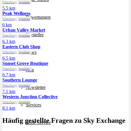
Waterbury
Apotheke
5.5 km
Peak Wellness
Bewertungen
Waterbury
Apotheke
6 km
Urban Valley Market
Hersteller
Waterbury
Apotheke
6.3 km
Eastern Club Shop
News
Waterbury
Apotheke
6.5 km
Sunset Grove Boutique
Waterbury
Apotheke
App
6.7 km
Southern Lounge
Waterbury
Apotheke
Newsletter
7.1 km
Western Junction Collective
Waterbury
Apotheke
Services
8.1 km
Häufig gestellte Fragen zu Sky Exchange
Ärzte Service