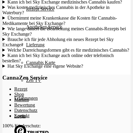
Kann ich bei Sky Exchange medizinisches Cannabis kaufen?
Was kostet medizinisches Cannabis in der Apotheke in
Rezept Service
Waterbury?
Übernimmt meine Krankenkasse die Kosten für Cannabis-
Medikamente bei Sky Exchange?
Apotheken Service
Wie lange dauert die Bearbeitung meines Cannabis-Rezepts bei
Sky Exchange?
Brauche ich für jede Abholung ein neues Rezept bei Sky
Exchange?
Lieferung
Welche Darreichungsformen gibt es für medizinisches Cannabis?
Kann ich bei Sky Exchange auch online oder telefonisch
bestellen?
Cannabis Karte
Hat Sky Exchange eine eigene Website?
CannaZen Service
Zen TV
Rezept
Shop
Erfahrungen
Marken
Bewertung
Datenschutz
Kontakt
Login
100% Käuferschutz: