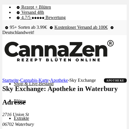
Rezept + Blüten
Versand 48h
4.7/5
Bewertung
95+ Sorten ab 3.99€
Kostenloser Versand ab 100€
Deutschlandweit!
Startseite
›
Cannabis-Karte
›
Apotheke
›
Sky Exchange
APOTHEKE
Shop & Live-Bestand
Sky Exchange: Apotheke in Waterbury
Adresse
Blüten
2716 Union St
Extrakte
06702 Waterbury