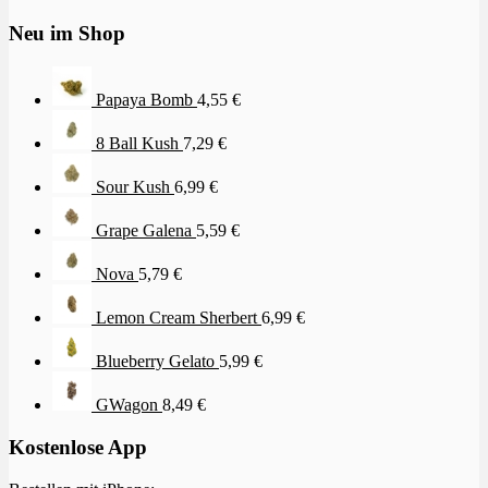
Neu im Shop
Papaya Bomb
4,55
€
8 Ball Kush
7,29
€
Sour Kush
6,99
€
Grape Galena
5,59
€
Nova
5,79
€
Lemon Cream Sherbert
6,99
€
Blueberry Gelato
5,99
€
GWagon
8,49
€
Kostenlose App