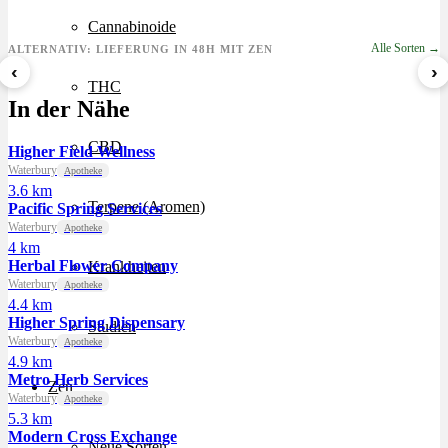
Cannabinoide
Alle Sorten →
ALTERNATIV: LIEFERUNG IN 48H MIT ZEN
‹
›
THC
Sour Mintz Haze
Papaya Bomb
8 Ball Kush
In der Nähe
ab 5,99 €/g
ab 4,55 €/g
ab 7,29 €/g
CBD
Higher Field Wellness
Waterbury
Apotheke
3.6 km
Terpene (Aromen)
Pacific Spring Services
Waterbury
Apotheke
4 km
Herbal Flower Company
Krankheiten
Waterbury
Apotheke
4.4 km
Higher Spring Dispensary
Studien
Waterbury
Apotheke
4.9 km
Metro Herb Services
Zen
Waterbury
Apotheke
5.3 km
Modern Cross Exchange
Neue Sorten