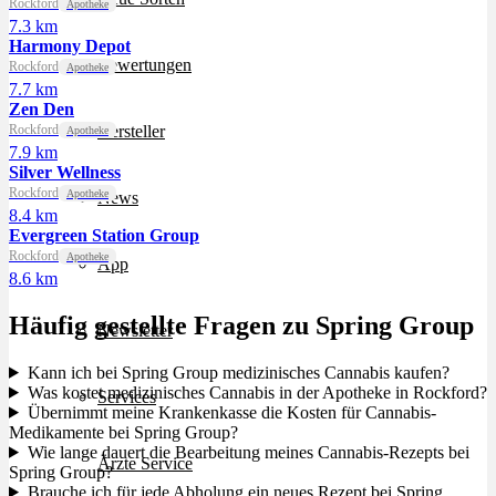
Rockford
Apotheke
7.3 km
Harmony Depot
Bewertungen
Rockford
Apotheke
7.7 km
Zen Den
Rockford
Hersteller
Apotheke
7.9 km
Silver Wellness
Rockford
Apotheke
News
8.4 km
Evergreen Station Group
Rockford
Apotheke
App
8.6 km
Häufig gestellte Fragen zu Spring Group
Newsletter
Kann ich bei Spring Group medizinisches Cannabis kaufen?
Was kostet medizinisches Cannabis in der Apotheke in Rockford?
Services
Übernimmt meine Krankenkasse die Kosten für Cannabis-
Medikamente bei Spring Group?
Wie lange dauert die Bearbeitung meines Cannabis-Rezepts bei
Ärzte Service
Spring Group?
Brauche ich für jede Abholung ein neues Rezept bei Spring