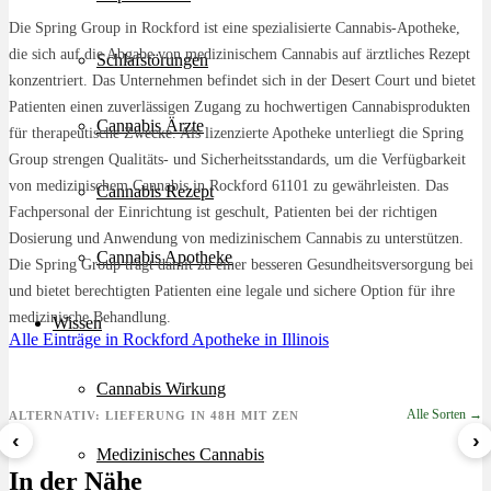
Die Spring Group in Rockford ist eine spezialisierte Cannabis-Apotheke,
die sich auf die Abgabe von medizinischem Cannabis auf ärztliches Rezept
Schlafstörungen
konzentriert. Das Unternehmen befindet sich in der Desert Court und bietet
Patienten einen zuverlässigen Zugang zu hochwertigen Cannabisprodukten
Cannabis Ärzte
für therapeutische Zwecke. Als lizenzierte Apotheke unterliegt die Spring
Group strengen Qualitäts- und Sicherheitsstandards, um die Verfügbarkeit
von medizinischem Cannabis in Rockford 61101 zu gewährleisten. Das
Cannabis Rezept
Fachpersonal der Einrichtung ist geschult, Patienten bei der richtigen
Dosierung und Anwendung von medizinischem Cannabis zu unterstützen.
Cannabis Apotheke
Die Spring Group trägt damit zu einer besseren Gesundheitsversorgung bei
und bietet berechtigten Patienten eine legale und sichere Option für ihre
medizinische Behandlung.
Wissen
Alle Einträge in Rockford
Apotheke in Illinois
Cannabis Wirkung
Alle Sorten →
ALTERNATIV: LIEFERUNG IN 48H MIT ZEN
‹
›
Medizinisches Cannabis
8 Ball Kush
Sour Kush
Grape Galena
In der Nähe
ab 7,29 €/g
ab 6,99 €/g
ab 5,59 €/g