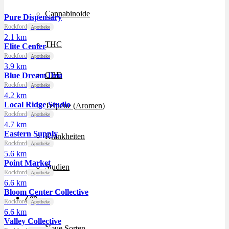
Cannabinoide
Pure Dispensary
Rockford
Apotheke
2.1 km
THC
Elite Center
Rockford
Apotheke
3.9 km
CBD
Blue Dream Den
Rockford
Apotheke
4.2 km
Local Ridge Studio
Terpene (Aromen)
Rockford
Apotheke
4.7 km
Eastern Supply
Krankheiten
Rockford
Apotheke
5.6 km
Point Market
Studien
Rockford
Apotheke
6.6 km
Bloom Center Collective
Zen
Rockford
Apotheke
6.6 km
Valley Collective
Neue Sorten