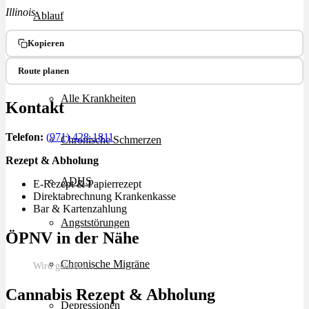
Illinois
Ablauf
Kopieren
Therapien
Route planen
Alle Krankheiten
Kontakt
Telefon:
(971) 428-1811
Chronische Schmerzen
Rezept & Abholung
ADHS
E-Rezept & Papierrezept
Direktabrechnung Krankenkasse
Bar & Kartenzahlung
Angststörungen
ÖPNV in der Nähe
Chronische Migräne
Wird geladen…
Cannabis Rezept & Abholung
Depressionen