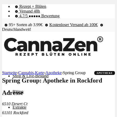
Rezept + Blüten
Versand 48h
4.7/5
Bewertung
95+ Sorten ab 3.99€
Kostenloser Versand ab 100€
Deutschlandweit!
Startseite
›
Cannabis-Karte
›
Apotheke
›
Spring Group
APOTHEKE
Shop & Live-Bestand
Spring Group: Apotheke in Rockford
Adresse
Blüten
6510 Desert Ct
Extrakte
61101 Rockford