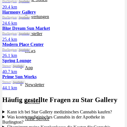
Burlington
Apotheke
20.4 km
Harmony Gallery
Bewertungen
Burlington
Apotheke
24.6 km
Blue Dream Sun Market
Hersteller
Burlington
Apotheke
25.4 km
Modern Place Center
Burlington
Apotheke
News
26.1 km
Spring Lounge
Stowe
Apotheke
App
40.7 km
Prime Sun Works
Stowe
Apotheke
Newsletter
44.1 km
Häufig gestellte Fragen zu Star Gallery
Services
Kann ich bei Star Gallery medizinisches Cannabis kaufen?
Was kostet medizinisches Cannabis in der Apotheke in
Ärzte Service
Burlington?