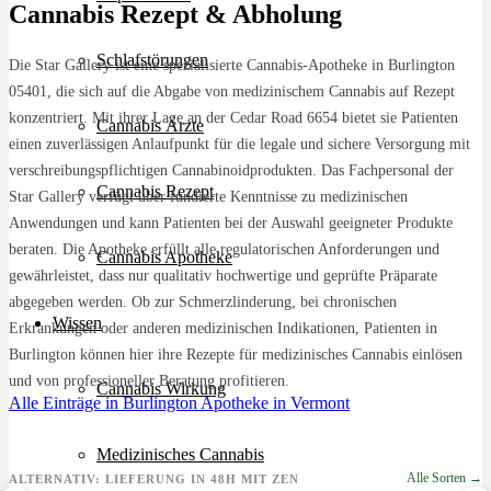
Cannabis Rezept & Abholung
Schlafstörungen
Die Star Gallery ist eine spezialisierte Cannabis-Apotheke in Burlington
05401, die sich auf die Abgabe von medizinischem Cannabis auf Rezept
konzentriert. Mit ihrer Lage an der Cedar Road 6654 bietet sie Patienten
Cannabis Ärzte
einen zuverlässigen Anlaufpunkt für die legale und sichere Versorgung mit
verschreibungspflichtigen Cannabinoidprodukten. Das Fachpersonal der
Cannabis Rezept
Star Gallery verfügt über fundierte Kenntnisse zu medizinischen
Anwendungen und kann Patienten bei der Auswahl geeigneter Produkte
beraten. Die Apotheke erfüllt alle regulatorischen Anforderungen und
Cannabis Apotheke
gewährleistet, dass nur qualitativ hochwertige und geprüfte Präparate
abgegeben werden. Ob zur Schmerzlinderung, bei chronischen
Wissen
Erkrankungen oder anderen medizinischen Indikationen, Patienten in
Burlington können hier ihre Rezepte für medizinisches Cannabis einlösen
und von professioneller Beratung profitieren.
Cannabis Wirkung
Alle Einträge in Burlington
Apotheke in Vermont
Medizinisches Cannabis
Alle Sorten →
ALTERNATIV: LIEFERUNG IN 48H MIT ZEN