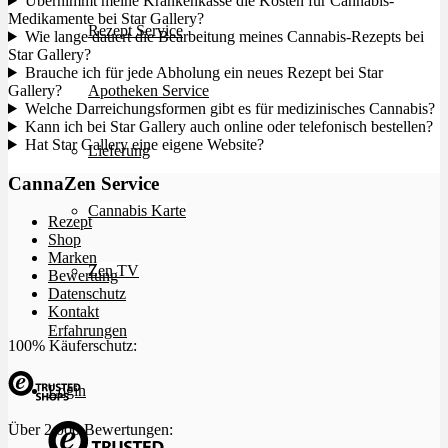
Übernimmt meine Krankenkasse die Kosten für Cannabis-
Medikamente bei Star Gallery?
Rezept Service
Wie lange dauert die Bearbeitung meines Cannabis-Rezepts bei
Star Gallery?
Brauche ich für jede Abholung ein neues Rezept bei Star
Gallery?
Apotheken Service
Welche Darreichungsformen gibt es für medizinisches Cannabis?
Kann ich bei Star Gallery auch online oder telefonisch bestellen?
Hat Star Gallery eine eigene Website?
Lieferung
CannaZen Service
Cannabis Karte
Rezept
Shop
Marken
Zen TV
Bewertung
Datenschutz
Kontakt
Erfahrungen
100% Käuferschutz:
Login
Über 2.000 Bewertungen: