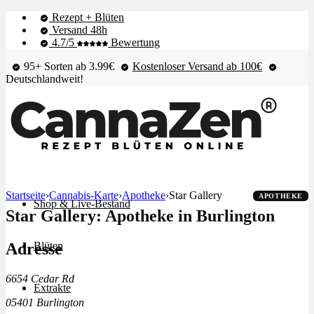
Rezept + Blüten
Versand 48h
4.7/5
Bewertung
95+ Sorten ab 3.99€
Kostenloser Versand ab 100€
Deutschlandweit!
Startseite
›
Cannabis-Karte
›
Apotheke
›
Star Gallery
APOTHEKE
Shop & Live-Bestand
Star Gallery: Apotheke in Burlington
Adresse
Blüten
6654 Cedar Rd
Extrakte
05401 Burlington