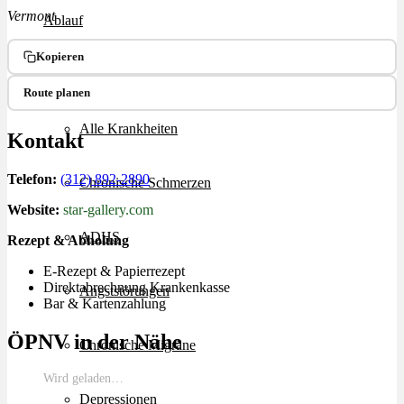
Vermont
Ablauf
Kopieren
Therapien
Route planen
Alle Krankheiten
Kontakt
Telefon:
(312) 892-2890
Chronische Schmerzen
Website:
star-gallery.com
ADHS
Rezept & Abholung
E-Rezept & Papierrezept
Direktabrechnung Krankenkasse
Angststörungen
Bar & Kartenzahlung
ÖPNV in der Nähe
Chronische Migräne
Wird geladen…
Depressionen