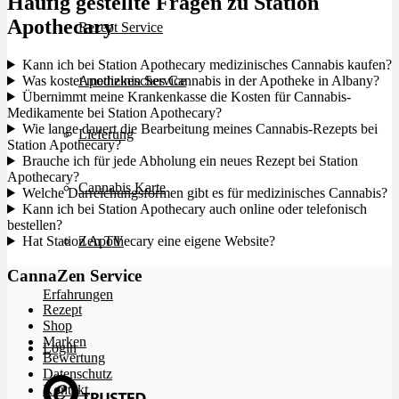
Häufig gestellte Fragen zu Station
Apothecary
Rezept Service
Kann ich bei Station Apothecary medizinisches Cannabis kaufen?
Was kostet medizinisches Cannabis in der Apotheke in Albany?
Apotheken Service
Übernimmt meine Krankenkasse die Kosten für Cannabis-
Medikamente bei Station Apothecary?
Wie lange dauert die Bearbeitung meines Cannabis-Rezepts bei
Lieferung
Station Apothecary?
Brauche ich für jede Abholung ein neues Rezept bei Station
Apothecary?
Cannabis Karte
Welche Darreichungsformen gibt es für medizinisches Cannabis?
Kann ich bei Station Apothecary auch online oder telefonisch
bestellen?
Hat Station Apothecary eine eigene Website?
Zen TV
CannaZen Service
Erfahrungen
Rezept
Shop
Marken
Login
Bewertung
Datenschutz
Kontakt