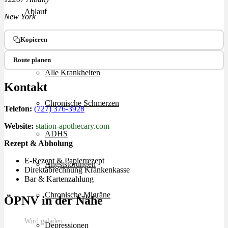
Ablauf
New York
Kopieren
Therapien
Route planen
Alle Krankheiten
Kontakt
Chronische Schmerzen
Telefon:
(727) 376-3928
Website:
station-apothecary.com
ADHS
Rezept & Abholung
E-Rezept & Papierrezept
Angststörungen
Direktabrechnung Krankenkasse
Bar & Kartenzahlung
Chronische Migräne
ÖPNV in der Nähe
Wird geladen…
Depressionen