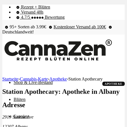
Rezept + Blüten
Versand 48h
4.7/5
Bewertung
95+ Sorten ab 3.99€
Kostenloser Versand ab 100€
Deutschlandweit!
Startseite
›
Cannabis-Karte
›
Apotheke
›
Station Apothecary
Shop & Live-Bestand
APOTHEKE
Station Apothecary: Apotheke in Albany
Blüten
Adresse
Extrakte
2919 Sunrise Ave
12207 Albany