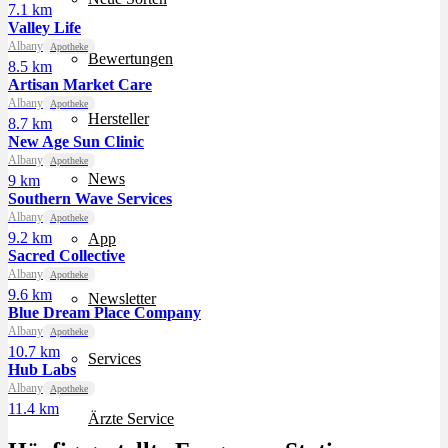
7.1 km
Valley Life
Albany
Apotheke
Bewertungen
8.5 km
Artisan Market Care
Albany
Apotheke
Hersteller
8.7 km
New Age Sun Clinic
Albany
Apotheke
News
9 km
Southern Wave Services
Albany
Apotheke
9.2 km
App
Sacred Collective
Albany
Apotheke
9.6 km
Newsletter
Blue Dream Place Company
Albany
Apotheke
10.7 km
Services
Hub Labs
Albany
Apotheke
11.4 km
Ärzte Service