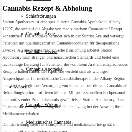
Cannabis Rezept & Abholung
Schlafstörungen
Station Apothecary ist eine spezialisierte Cannabis-Apotheke in Albany
12207, die sich auf die Abgabe von medizinischem Cannabis auf Rezept
Cannabis Ärzte
konzentriert. Die Apotheke befindet sich in der Sunrise Ave und versorgt
Patienten mit qualitätsgeprüften Cannabisprodukten für therapeutische
Zwecke. Als anerkannte medizinische Einrichtung arbeitet Station
Cannabis Rezept
Apothecary nach strengen pharmazeutischen Standards und bietet eine
fachkundige Beratung für Patienten, die von ihrem Arzt ein entsprechendes
Cannabis Apotheke
Rezept erhalten haben. Die Apotheke versteht sich als wichtiger
Ansprechpartner für medizinische Cannabistherapie in der Albany-Region
und trägt zur legitimen Versorgung von Patienten bei, die von Cannabis als
Wissen
Behandlungsoption profitieren können. Mit professionellem Fachpersonal
und umfassender Produktkenntnis gewährleistet Station Apothecary, dass
Cannabis Wirkung
Patienten die richtige Beratung und Unterstützung bei der Auswahl ihrer
Medikamente erhalten.
Medizinisches Cannabis
Die Einrichtung steht für Transparenz und medizinische Integrität im
Umgang mit kontrollierten Substanzen.