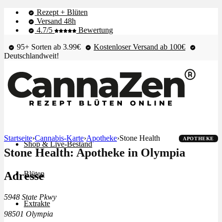
Rezept + Blüten
Versand 48h
4.7/5
Bewertung
95+ Sorten ab 3.99€
Kostenloser Versand ab 100€
Deutschlandweit!
Startseite
›
Cannabis-Karte
›
Apotheke
›
Stone Health
APOTHEKE
Shop & Live-Bestand
Stone Health: Apotheke in Olympia
Adresse
Blüten
5948 State Pkwy
Extrakte
98501 Olympia