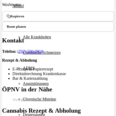
Washington
Ablauf
Kopieren
Therapien
Route planen
Alle Krankheiten
Kontakt
Telefon:
(702) 500-6910
Chronische Schmerzen
Rezept & Abholung
ADHS
E-Rezept & Papierrezept
Direktabrechnung Krankenkasse
Bar & Kartenzahlung
Angststörungen
ÖPNV in der Nähe
Chronische Migräne
Wird geladen…
Cannabis Rezept & Abholung
Depressionen