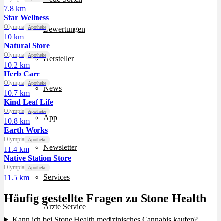
7.8 km
Star Wellness
Olympia
Apotheke
Bewertungen
10 km
Natural Store
Olympia
Apotheke
Hersteller
10.2 km
Herb Care
Olympia
Apotheke
News
10.7 km
Kind Leaf Life
Olympia
Apotheke
App
10.8 km
Earth Works
Olympia
Apotheke
Newsletter
11.4 km
Native Station Store
Olympia
Apotheke
Services
11.5 km
Häufig gestellte Fragen zu Stone Health
Ärzte Service
Kann ich bei Stone Health medizinisches Cannabis kaufen?