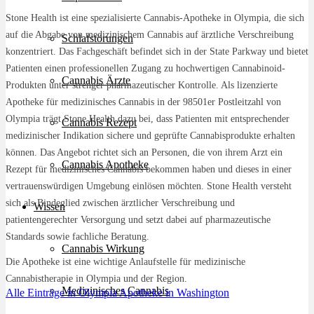
Stone Health ist eine spezialisierte Cannabis-Apotheke in Olympia, die sich
auf die Abgabe von medizinischem Cannabis auf ärztliche Verschreibung
Schlafstörungen
konzentriert. Das Fachgeschäft befindet sich in der State Parkway und bietet
Patienten einen professionellen Zugang zu hochwertigen Cannabinoid-
Cannabis Ärzte
Produkten unter strenger pharmazeutischer Kontrolle. Als lizenzierte
Apotheke für medizinisches Cannabis in der 98501er Postleitzahl von
Olympia trägt Stone Health dazu bei, dass Patienten mit entsprechender
Cannabis Rezept
medizinischer Indikation sichere und geprüfte Cannabisprodukte erhalten
können. Das Angebot richtet sich an Personen, die von ihrem Arzt ein
Cannabis Apotheke
Rezept für medizinisches Cannabis bekommen haben und dieses in einer
vertrauenswürdigen Umgebung einlösen möchten. Stone Health versteht
sich als Bindeglied zwischen ärztlicher Verschreibung und
Wissen
patientengerechter Versorgung und setzt dabei auf pharmazeutische
Standards sowie fachliche Beratung.
Cannabis Wirkung
Die Apotheke ist eine wichtige Anlaufstelle für medizinische
Cannabistherapie in Olympia und der Region.
Medizinisches Cannabis
Alle Einträge in Olympia
Apotheke in Washington