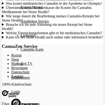
Was kostet medizinisches Cannabis in der Apotheke in Olympia?
Rezept Service
Übernimmt meine Krankenkasse die Kosten für Cannabis-
Medikamente bei Stone Health?
Wie lange dauert die Bearbeitung meines Cannabis-Rezepts bei
Stone Health?
Apotheken Service
Brauche ich für jede Abholung ein neues Rezept bei Stone
Health?
Welche Darreichungsformen gibt es für medizinisches Cannabis?
Lieferung
Kann ich bei Stone Health auch online oder telefonisch bestellen?
CannaZen Service
Cannabis Karte
Rezept
Shop
Zen TV
Marken
Bewertung
Datenschutz
Kontakt
Erfahrungen
100% Käuferschutz:
Login
Über 2.000 Bewertungen: