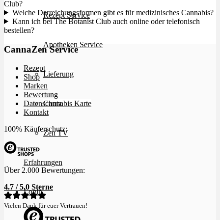
Club?
Welche Darreichungsformen gibt es für medizinisches Cannabis?
Rezept Service
Kann ich bei The Botanist Club auch online oder telefonisch
bestellen?
Apotheken Service
CannaZen Service
Rezept
Lieferung
Shop
Marken
Bewertung
Cannabis Karte
Datenschutz
Kontakt
100% Käuferschutz:
Zen TV
Erfahrungen
Über 2.000 Bewertungen:
4.7 / 5.0 Sterne
Login
Vielen Dank für euer Vertrauen!