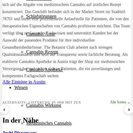
sich auf die Abgabe von medizinischem Cannabis auf ärztliches Rezept
konzentriert. Das Geschäft befindet sich in der Market Street im Stadtteil
Schlafstörungen
78701 und bietet eine professionelle Anlaufstelle für Patienten, die von den
therapeutischen Eigenschaften von Cannabis profitieren möchten. Das Team
verfügt über umfassendes Fachwissen und unterstützt Kunden bei der
Cannabis Ärzte
Auswahl der passenden Produkte für ihre individuellen
Gesundheitsbedürfnisse. The Botanist Club arbeitet nach strengen
Cannabis Rezept
Qualitätsstandards und setzt auf Transparenz sowie fachliche Beratung. Als
etablierte Cannabis-Apotheke in Austin trägt der Shop zur medizinischen
Versorgung bei und richtet sich an Patienten, die ein zuverlässiges und
Cannabis Apotheke
kompetentes Fachgeschäft suchen.
Alle Einträge in Austin
Wissen
Alle Sorten →
ALTERNATIV: LIEFERUNG IN 48H MIT ZEN
Cannabis Wirkung
‹
›
8 Ball Kush
Sour Kush
Grape Galena
In der Nähe
ab 7,29 €/g
ab 6,99 €/g
ab 5,59 €/g
Medizinisches Cannabis
Jushi Dispensary