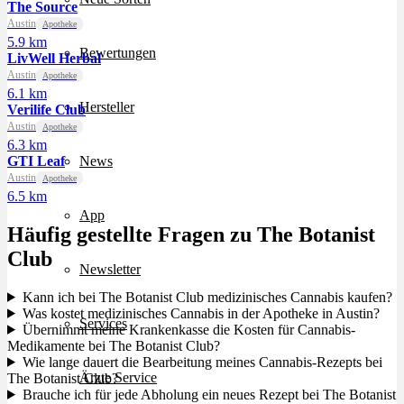
The Source
Austin
Apotheke
5.9 km
Bewertungen
LivWell Herbal
Austin
Apotheke
6.1 km
Hersteller
Verilife Club
Austin
Apotheke
6.3 km
GTI Leaf
News
Austin
Apotheke
6.5 km
App
Häufig gestellte Fragen zu The Botanist
Club
Newsletter
Kann ich bei The Botanist Club medizinisches Cannabis kaufen?
Was kostet medizinisches Cannabis in der Apotheke in Austin?
Services
Übernimmt meine Krankenkasse die Kosten für Cannabis-
Medikamente bei The Botanist Club?
Wie lange dauert die Bearbeitung meines Cannabis-Rezepts bei
Ärzte Service
The Botanist Club?
Brauche ich für jede Abholung ein neues Rezept bei The Botanist