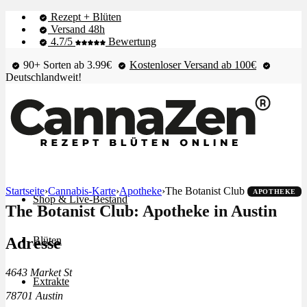
Rezept + Blüten
Versand 48h
4.7/5
Bewertung
90+ Sorten ab 3.99€
Kostenloser Versand ab 100€
Deutschlandweit!
Startseite
›
Cannabis-Karte
›
Apotheke
›
The Botanist Club
APOTHEKE
Shop & Live-Bestand
The Botanist Club: Apotheke in Austin
Adresse
Blüten
4643 Market St
Extrakte
78701 Austin