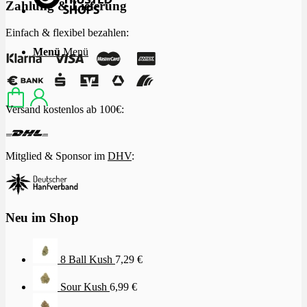
Zahlung & Lieferung
Einfach & flexibel bezahlen:
Menü
Menü
Versand kostenlos ab 100€:
Mitglied & Sponsor im
DHV
:
Neu im Shop
8 Ball Kush
7,29
€
Sour Kush
6,99
€