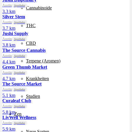
Austin
Apotheke
Cannabinoide
3.3 km
Silver Stem
Austin
Apotheke
THC
3.7 km
Jushi Supply
Austin
Apotheke
CBD
3.8 km
The Source Cannabis
Austin
Apotheke
Terpene (Aromen)
4.4 km
Green Thumb Market
Austin
Apotheke
4.7 km
Krankheiten
The Source Market
Austin
Apotheke
5.1 km
Studien
Curaleaf Club
Austin
Apotheke
5.8 km
Zen
LivWell Wellness
Austin
Apotheke
5.9 km
Neue Sorten