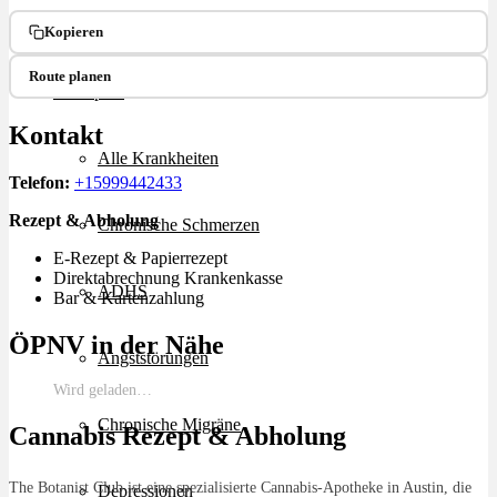
Ablauf
Kopieren
Route planen
Therapien
Kontakt
Alle Krankheiten
Telefon:
+15999442433
Rezept & Abholung
Chronische Schmerzen
E-Rezept & Papierrezept
Direktabrechnung Krankenkasse
ADHS
Bar & Kartenzahlung
ÖPNV in der Nähe
Angststörungen
Wird geladen…
Chronische Migräne
Cannabis Rezept & Abholung
The Botanist Club ist eine spezialisierte Cannabis-Apotheke in Austin, die
Depressionen