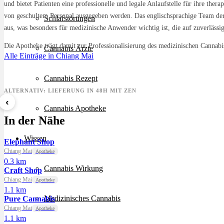
und bietet Patienten eine professionelle und legale Anlaufstelle für ihre the
von geschultem Personal ausgegeben werden. Das englischsprachige Team der 
Schlafstörungen
aus, was besonders für medizinische Anwender wichtig ist, die auf zuverlässi
Die Apotheke trägt damit zur Professionalisierung des medizinischen Cannabis
Cannabis Ärzte
Alle Einträge in Chiang Mai
Cannabis Rezept
ALTERNATIV: LIEFERUNG IN 48H MIT ZEN
‹
Cannabis Apotheke
Sour Mintz Haze
Papaya Bomb
8 Bal
In der Nähe
ab 5,99 €/g
ab 4,55 €/g
ab 7,2
Wissen
Elephant Shop
Chiang Mai
Apotheke
0.3 km
Cannabis Wirkung
Craft Shop
Chiang Mai
Apotheke
1.1 km
Medizinisches Cannabis
Pure Cannabis
Chiang Mai
Apotheke
1.1 km