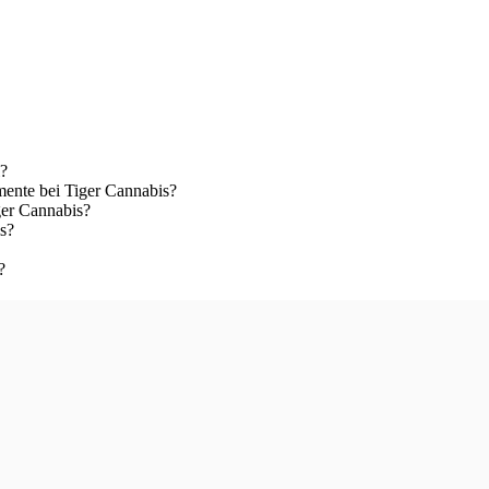
i?
ente bei Tiger Cannabis?
ger Cannabis?
s?
?