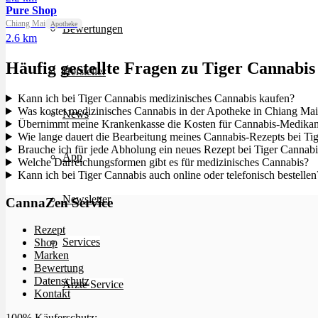
Pure Shop
Chiang Mai
Apotheke
Bewertungen
2.6 km
Häufig gestellte Fragen zu Tiger Cannabis
Hersteller
Kann ich bei Tiger Cannabis medizinisches Cannabis kaufen?
Was kostet medizinisches Cannabis in der Apotheke in Chiang Ma
News
Übernimmt meine Krankenkasse die Kosten für Cannabis-Medikam
Wie lange dauert die Bearbeitung meines Cannabis-Rezepts bei Ti
Brauche ich für jede Abholung ein neues Rezept bei Tiger Cannabi
App
Welche Darreichungsformen gibt es für medizinisches Cannabis?
Kann ich bei Tiger Cannabis auch online oder telefonisch bestellen
Newsletter
CannaZen Service
Rezept
Services
Shop
Marken
Bewertung
Datenschutz
Ärzte Service
Kontakt
100% Käuferschutz: