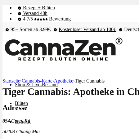
Rezept + Blüten
Versand 48h
4.7/5
Bewertung
95+ Sorten ab 3.99€
Kostenloser Versand ab 100€
Deutsch
Startseite
›
Cannabis-Karte
›
Apotheke
›
Tiger Cannabis
Shop & Live-Bestand
Tiger Cannabis: Apotheke in C
Blüten
Adresse
854 Canal Rd
Extrakte
50408 Chiang Mai