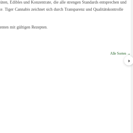
lüten, Edibles und Konzentrate, die alle strengen Standards entsprechen und
. Tiger Cannabis zeichnet sich durch Transparenz und Qualitätskontrolle
enten mit gültigen Rezepten.
Alle Sorten →
›
Nova
Lemon Cream Sherbert
ab 5,79 €/g
ab 6,99 €/g