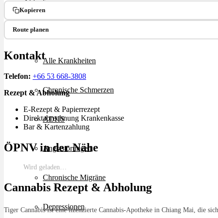
Ablauf
Kopieren
Route planen
Therapien
Kontakt
Alle Krankheiten
Telefon:
+66 53 668-3808
Chronische Schmerzen
Rezept & Abholung
E-Rezept & Papierrezept
Direktabrechnung Krankenkasse
ADHS
Bar & Kartenzahlung
ÖPNV in der Nähe
Angststörungen
Wird geladen…
Chronische Migräne
Cannabis Rezept & Abholung
Depressionen
Tiger Cannabis ist eine lizenzierte Cannabis-Apotheke in Chiang Mai, die sic