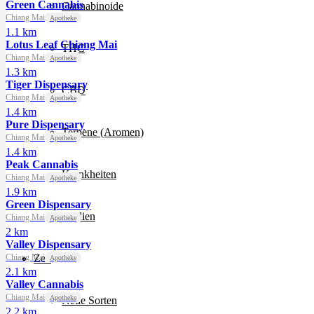
Green Cannabis
Cannabinoide
Chiang Mai
Apotheke
1.1 km
Lotus Leaf Chiang Mai
THC
Chiang Mai
Apotheke
1.3 km
Tiger Dispensary
CBD
Chiang Mai
Apotheke
1.4 km
Pure Dispensary
Terpene (Aromen)
Chiang Mai
Apotheke
1.4 km
Peak Cannabis
Krankheiten
Chiang Mai
Apotheke
1.9 km
Green Dispensary
Studien
Chiang Mai
Apotheke
2 km
Valley Dispensary
Chiang Mai
Zen
Apotheke
2.1 km
Valley Cannabis
Chiang Mai
Apotheke
Neue Sorten
2.2 km