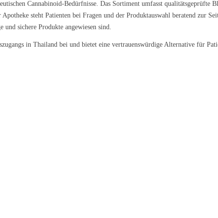
rapeutischen Cannabinoid-Bedürfnisse. Das Sortiment umfasst qualitätsgeprüfte B
Apotheke steht Patienten bei Fragen und der Produktauswahl beratend zur Seite
ge und sichere Produkte angewiesen sind.
zugangs in Thailand bei und bietet eine vertrauenswürdige Alternative für Pati
l Kush
Sour Kush
Grape Galena
9 €/g
ab 6,99 €/g
ab 5,59 €/g