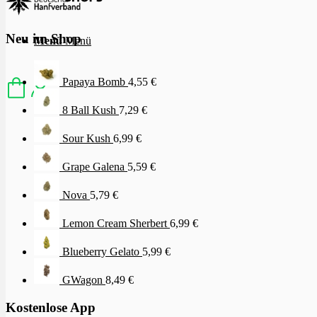
Neu im Shop
Menü
Menü
Papaya Bomb
4,55
€
8 Ball Kush
7,29
€
Sour Kush
6,99
€
Grape Galena
5,59
€
Nova
5,79
€
Lemon Cream Sherbert
6,99
€
Blueberry Gelato
5,99
€
GWagon
8,49
€
Kostenlose App