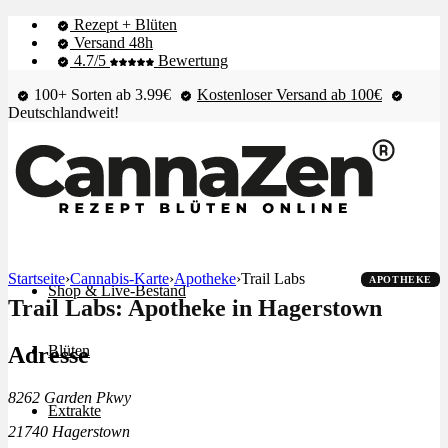
Rezept + Blüten
Versand 48h
4.7/5
Bewertung
100+ Sorten ab 3.99€
Kostenloser Versand ab 100€
Deutschlandweit!
Startseite
›
Cannabis-Karte
›
Apotheke
›
Trail Labs
APOTHEKE
Shop & Live-Bestand
Trail Labs: Apotheke in Hagerstown
Adresse
Blüten
8262 Garden Pkwy
Extrakte
21740 Hagerstown