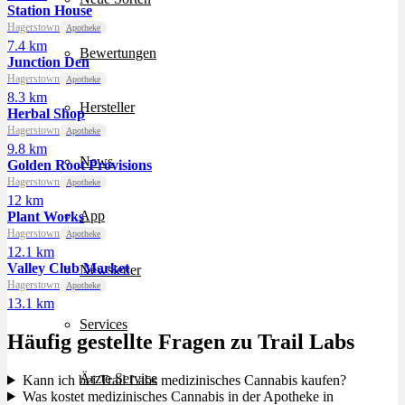
Station House
Hagerstown
Apotheke
7.4 km
Bewertungen
Junction Den
Hagerstown
Apotheke
8.3 km
Hersteller
Herbal Shop
Hagerstown
Apotheke
9.8 km
News
Golden Root Provisions
Hagerstown
Apotheke
12 km
App
Plant Works
Hagerstown
Apotheke
12.1 km
Valley Club Market
Newsletter
Hagerstown
Apotheke
13.1 km
Services
Häufig gestellte Fragen zu Trail Labs
Ärzte Service
Kann ich bei Trail Labs medizinisches Cannabis kaufen?
Was kostet medizinisches Cannabis in der Apotheke in