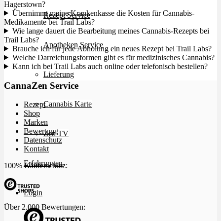
Hagerstown?
Übernimmt meine Krankenkasse die Kosten für Cannabis-
Rezept Service
Medikamente bei Trail Labs?
Wie lange dauert die Bearbeitung meines Cannabis-Rezepts bei
Trail Labs?
Apotheken Service
Brauche ich für jede Abholung ein neues Rezept bei Trail Labs?
Welche Darreichungsformen gibt es für medizinisches Cannabis?
Kann ich bei Trail Labs auch online oder telefonisch bestellen?
Lieferung
CannaZen Service
Cannabis Karte
Rezept
Shop
Marken
Bewertung
Zen TV
Datenschutz
Kontakt
Erfahrungen
100% Käuferschutz:
Login
Über 2.000 Bewertungen: