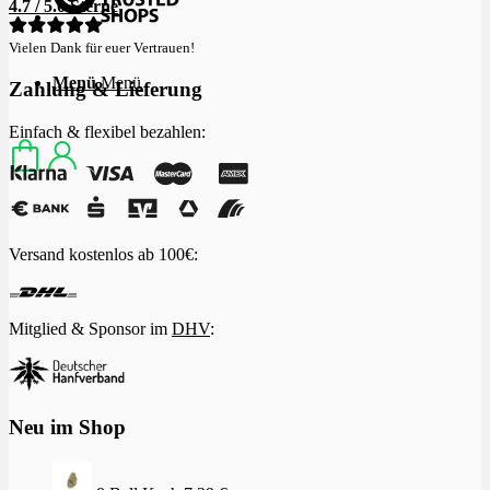
4.7 / 5.0 Sterne
Vielen Dank für euer Vertrauen!
Menü
Menü
Zahlung & Lieferung
Einfach & flexibel bezahlen:
Versand kostenlos ab 100€:
Mitglied & Sponsor im
DHV
:
Neu im Shop