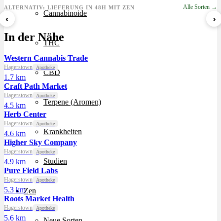
Alle Sorten →
ALTERNATIV: LIEFERUNG IN 48H MIT ZEN
Cannabinoide
‹
›
8 Ball Kush
Sour Kush
Grape Galena
In der Nähe
ab 7,29 €/g
ab 6,99 €/g
ab 5,59 €/g
THC
Western Cannabis Trade
Hagerstown
Apotheke
CBD
1.7 km
Craft Path Market
Hagerstown
Apotheke
Terpene (Aromen)
4.5 km
Herb Center
Hagerstown
Apotheke
Krankheiten
4.6 km
Higher Sky Company
Hagerstown
Apotheke
Studien
4.9 km
Pure Field Labs
Hagerstown
Apotheke
5.3 km
Zen
Roots Market Health
Hagerstown
Apotheke
5.6 km
Neue Sorten