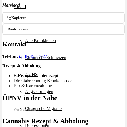
Maryland
Ablauf
Kopieren
Therapien
Route planen
Alle Krankheiten
Kontakt
Telefon:
(718) 458-7027
Chronische Schmerzen
Rezept & Abholung
ADHS
E-Rezept & Papierrezept
Direktabrechnung Krankenkasse
Bar & Kartenzahlung
Angststörungen
ÖPNV in der Nähe
Chronische Migräne
Wird geladen…
Cannabis Rezept & Abholung
Depressionen