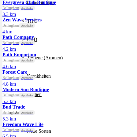
Evergreen Club Boutique
Cannabinoide
Bellingham
Apotheke
3.3 km
Zen Wave Services
THC
Bellingham
Apotheke
4 km
Path Company
CBD
Bellingham
Apotheke
4.2 km
Path Emporium
Terpene (Aromen)
Bellingham
Apotheke
4.6 km
Forest Care
Krankheiten
Bellingham
Apotheke
4.8 km
Modern Sun Boutique
Studien
Bellingham
Apotheke
5.2 km
Bud Trade
Zen
Bellingham
Apotheke
5.3 km
Freedom Wave Life
Bellingham
Apotheke
Neue Sorten
6.5 km