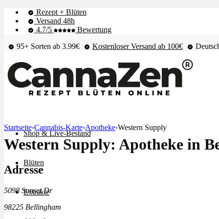
Rezept + Blüten
Versand 48h
4.7/5
Bewertung
95+ Sorten ab 3.99€
Kostenloser Versand ab 100€
Deutsch
Startseite
›
Cannabis-Karte
›
Apotheke
›
Western Supply
Shop & Live-Bestand
Western Supply: Apotheke in B
Blüten
Adresse
5098 Sunset Dr
Extrakte
98225 Bellingham