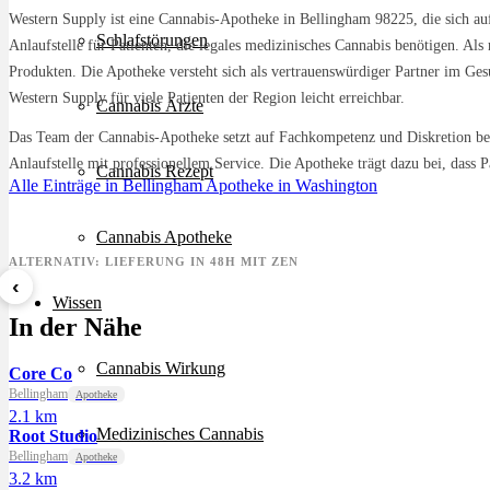
Western Supply ist eine Cannabis-Apotheke in Bellingham 98225, die sich auf
Schlafstörungen
Anlaufstelle für Patienten, die legales medizinisches Cannabis benötigen. Als
Produkten. Die Apotheke versteht sich als vertrauenswürdiger Partner im Ges
Western Supply für viele Patienten der Region leicht erreichbar.
Cannabis Ärzte
Das Team der Cannabis-Apotheke setzt auf Fachkompetenz und Diskretion beim
Anlaufstelle mit professionellem Service. Die Apotheke trägt dazu bei, dass
Cannabis Rezept
Alle Einträge in Bellingham
Apotheke in Washington
Cannabis Apotheke
ALTERNATIV: LIEFERUNG IN 48H MIT ZEN
‹
Wissen
8 Ball Kush
Sour Kush
Grape
In der Nähe
ab 7,29 €/g
ab 6,99 €/g
ab 5,5
Cannabis Wirkung
Core Co
Bellingham
Apotheke
2.1 km
Medizinisches Cannabis
Root Studio
Bellingham
Apotheke
3.2 km