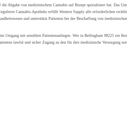
 die Abgabe von medizinischem Cannabis auf Rezept spezialisiert hat. Das Unt
 regulierte Cannabis-Apotheke erfüllt Western Supply alle erforderlichen recht
undheitswesen und unterstützt Patienten bei der Beschaffung von medizinische
 Umgang mit sensiblen Patientenanliegen. Wer in Bellingham 98225 ein Rezept
 Patienten lawful und sicher Zugang zu den für ihre medizinische Versorgung n
 Galena
Nova
Lemon Cream 
9 €/g
ab 5,79 €/g
ab 6,99 €/g