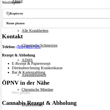
Ablauf
Washington
Kopieren
Therapien
Route planen
Alle Krankheiten
Kontakt
Chronische Schmerzen
Telefon:
(480) 463-7631
Rezept & Abholung
ADHS
E-Rezept & Papierrezept
Direktabrechnung Krankenkasse
Bar & Kartenzahlung
Angststörungen
ÖPNV in der Nähe
Chronische Migräne
Wird geladen…
Cannabis Rezept & Abholung
Depressionen