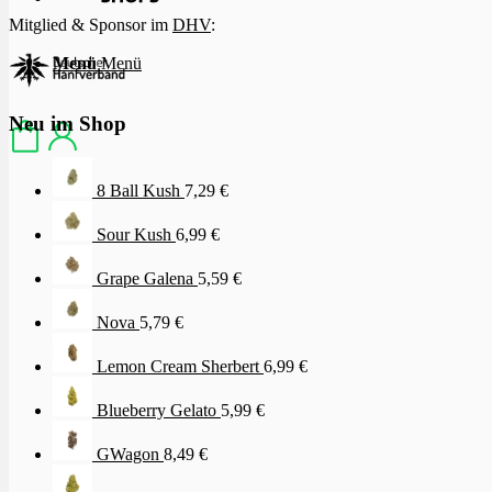
Mitglied & Sponsor im
DHV
:
Menü
Menü
Neu im Shop
8 Ball Kush
7,29
€
Sour Kush
6,99
€
Grape Galena
5,59
€
Nova
5,79
€
Lemon Cream Sherbert
6,99
€
Blueberry Gelato
5,99
€
GWagon
8,49
€