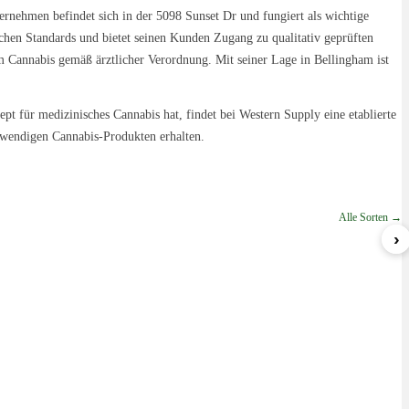
ernehmen befindet sich in der 5098 Sunset Dr und fungiert als wichtige
lichen Standards und bietet seinen Kunden Zugang zu qualitativ geprüften
m Cannabis gemäß ärztlicher Verordnung. Mit seiner Lage in Bellingham ist
 für medizinisches Cannabis hat, findet bei Western Supply eine etablierte
otwendigen Cannabis-Produkten erhalten.
Alle Sorten →
›
Sherbert
Blueberry Gelato
GWagon
ab 5,99 €/g
ab 8,49 €/g