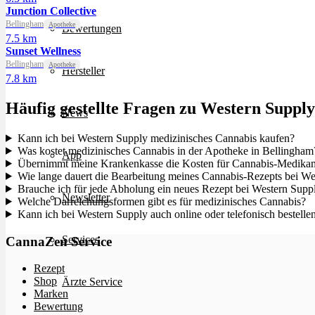
Junction Collective
Bellingham
Apotheke
Bewertungen
7.5 km
Sunset Wellness
Bellingham
Apotheke
Hersteller
7.8 km
Häufig gestellte Fragen zu Western Supply
News
Kann ich bei Western Supply medizinisches Cannabis kaufen?
Was kostet medizinisches Cannabis in der Apotheke in Bellingham
App
Übernimmt meine Krankenkasse die Kosten für Cannabis-Medikam
Wie lange dauert die Bearbeitung meines Cannabis-Rezepts bei We
Brauche ich für jede Abholung ein neues Rezept bei Western Supp
Newsletter
Welche Darreichungsformen gibt es für medizinisches Cannabis?
Kann ich bei Western Supply auch online oder telefonisch bestelle
Services
CannaZen Service
Rezept
Shop
Ärzte Service
Marken
Bewertung