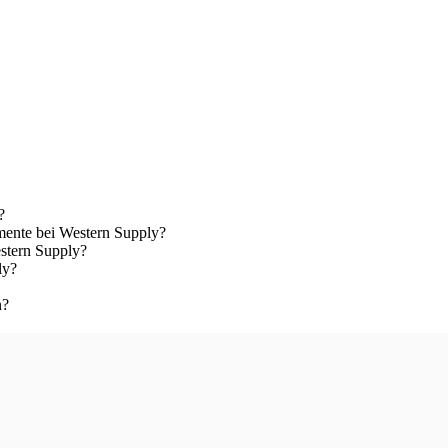
?
ente bei Western Supply?
stern Supply?
ly?
n?