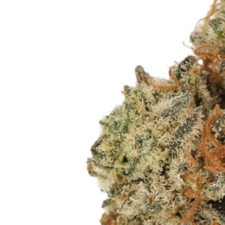
Rezept Service
Apotheken Service
Lieferung
Cannabis Karte
Zen TV
Erfahrungen
Login