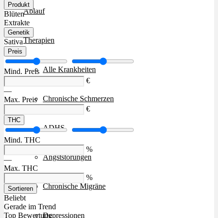
Produkt
Ablauf
Blüten
Extrakte
Genetik
Therapien
Sativa
Preis
Alle Krankheiten
Mind. Preis
€
—
Chronische Schmerzen
Max. Preis
€
THC
ADHS
Mind. THC
%
Angststörungen
—
Max. THC
%
Chronische Migräne
Sortieren
Beliebt
Gerade im Trend
Depressionen
Top Bewertung