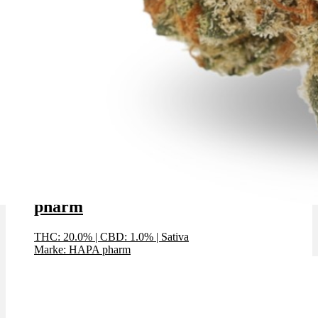
Menü
Menü
Amnesia Kush x 20,0% THC | HAPA
pharm
THC: 20.0%
|
CBD: 1.0%
|
Sativa
Marke: HAPA pharm