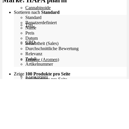
Marke:
HAPA pharm
Cannabinoide
Sortieren nach
Standard
Standard
Benutzerdefiniert
THC
Name
Preis
Datum
CBD
Beliebtheit (Sales)
Durchschnittliche Bewertung
Relevanz
Zufall
Terpene (Aromen)
Artikelnummer
Zeige
100 Produkte pro Seite
Krankheiten
100 Produkte pro Seite
200 Produkte pro Seite
300 Produkte pro Seite
Studien
Zen
Neue Sorten