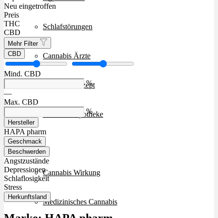
Neu eingetroffen
Preis
THC
Schlafstörungen
CBD
Mehr Filter
CBD
Cannabis Ärzte
Mind. CBD
%
Cannabis Rezept
—
Max. CBD
%
Cannabis Apotheke
Hersteller
HAPA pharm
Geschmack
Wissen
Beschwerden
Angstzustände
Depressionen
Cannabis Wirkung
Schlaflosigkeit
Stress
Herkunftsland
Medizinisches Cannabis