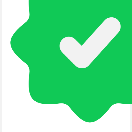
Cannabinoide
THC
CBD
Terpene (Aromen)
Krankheiten
Studien
Zen
Neue Sorten