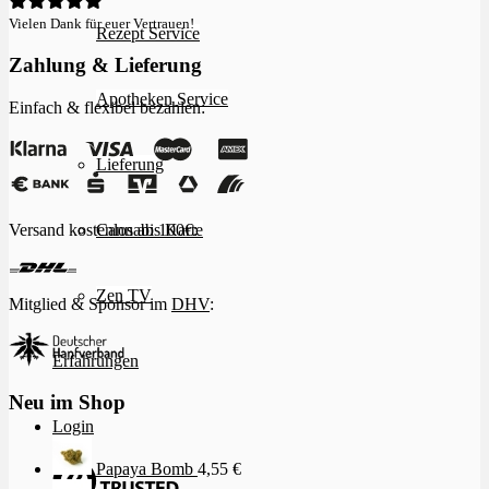
Vielen Dank für euer Vertrauen!
Rezept Service
Zahlung & Lieferung
Apotheken Service
Einfach & flexibel bezahlen:
Lieferung
Versand kostenlos ab 100€:
Cannabis Karte
Zen TV
Mitglied & Sponsor im
DHV
:
Erfahrungen
Neu im Shop
Login
Papaya Bomb
4,55
€