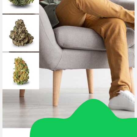
Schlafstörungen
Cannabis Ärzte
Cannabis Rezept
Cannabis Apotheke
Wissen
Cannabis Wirkung
Medizinisches Cannabis