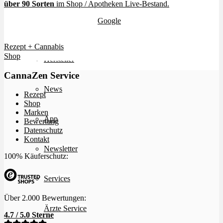
über 90 Sorten
im Shop / Apotheken Live-Bestand
.
4.7 / 5.0 Sterne (
Google
)
Bewertungen
Vielen Dank für euer Vertrauen.
Rezept + Cannabis
Shop
Hersteller
CannaZen Service
News
Rezept
Shop
Marken
App
Bewertung
Datenschutz
Kontakt
Newsletter
100% Käuferschutz:
Services
Über 2.000 Bewertungen:
Ärzte Service
4.7 / 5.0 Sterne