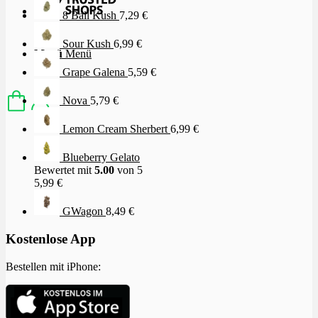
8 Ball Kush
7,29
€
Sour Kush
6,99
€
Menü
Menü
Grape Galena
5,59
€
Nova
5,79
€
Lemon Cream Sherbert
6,99
€
Blueberry Gelato
Bewertet mit
5.00
von 5
5,99
€
GWagon
8,49
€
Kostenlose App
Bestellen mit iPhone: