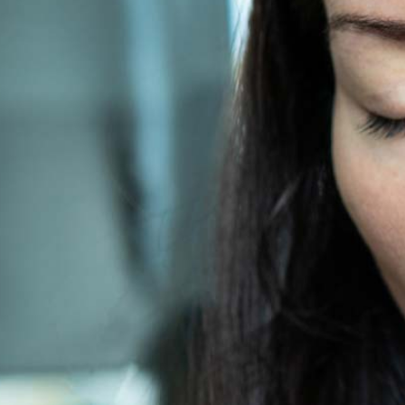
Bewertungen
Hersteller
News
App
Newsletter
Services
Ärzte Service