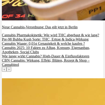
Neue Cannabis-Verordnung: Das gilt jetzt in Berlin
Cannabis Pharmakokinetik: Wie wird THC abgebaut & wie lang?
Pre-98 Bubba Kush Sorte: THC, Ertrag & Indica-Wirkung
Cannabis Waage: 0,01g Genauigkeit & welche kaufen ?
Cannabis 2025: 10 Fakten zu Alltag, Konsum, Eigenanbau,
Apotheken, Social Clubs
Wie lange wirkt Cannabis? High-Dauer & Einflussfaktoren
CBN Cannabis: Wirkung, Effekt, Blüten, Rezept & Shop –
Cannabinol
‹
›