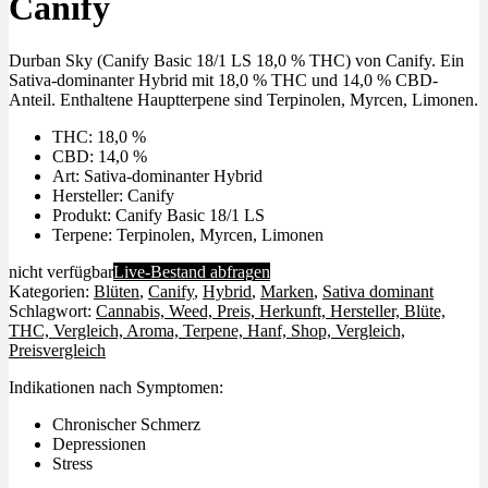
Canify
Durban Sky (Canify Basic 18/1 LS 18,0 % THC) von Canify. Ein
Sativa-dominanter Hybrid mit 18,0 % THC und 14,0 % CBD-
Anteil. Enthaltene Hauptterpene sind Terpinolen, Myrcen, Limonen.
THC: 18,0 %
CBD: 14,0 %
Art: Sativa-dominanter Hybrid
Hersteller: Canify
Produkt: Canify Basic 18/1 LS
Terpene: Terpinolen, Myrcen, Limonen
nicht verfügbar
Live-Bestand abfragen
Kategorien:
Blüten
,
Canify
,
Hybrid
,
Marken
,
Sativa dominant
Schlagwort:
Cannabis, Weed, Preis, Herkunft, Hersteller, Blüte,
THC, Vergleich, Aroma, Terpene, Hanf, Shop, Vergleich,
Preisvergleich
Indikationen nach Symptomen:
Chronischer Schmerz
Depressionen
Stress