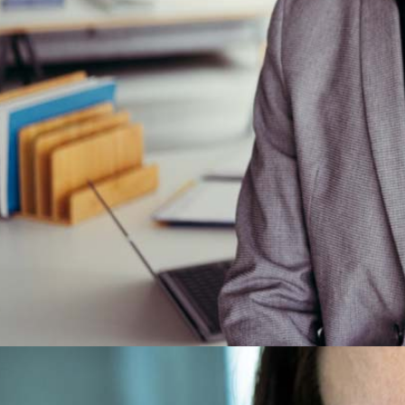
Cannabinoide
THC
CBD
Terpene (Aromen)
Krankheiten
Studien
Zen
Cannabis Legalisierung bringt Steuern und spart Kosten! Statistik
Neue Sorten