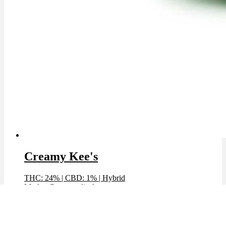
Creamy Kee's
THC: 24%
|
CBD: 1%
|
Hybrid
Marke: Cannamedical
Preis / g: 5,49 €
Bewertet mit
4.31
von 5