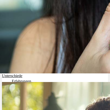
Rezept Service
Apotheken Service
Lieferung
Cannabis Karte
Zen TV
Cannabis Aroma & Geschmack: Sorten, Terpene, Duft und
Unterschiede
Erfahrungen
Login