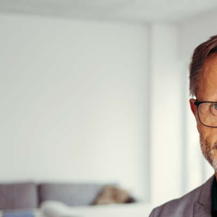
Schlafstörungen
Cannabis Ärzte
Cannabis Rezept
Cannabis Apotheke
Wissen
Cannabis Wirkung
Medizinisches Cannabis