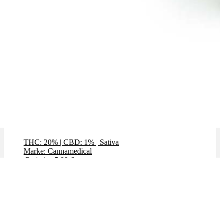
Gelato Dream
THC: 20%
|
CBD: 1%
|
Sativa
Marke: Cannamedical
Preis / g: 5,99 €
Preis / g: nur 5,78 €
Bewertet mit
4.86
von 5