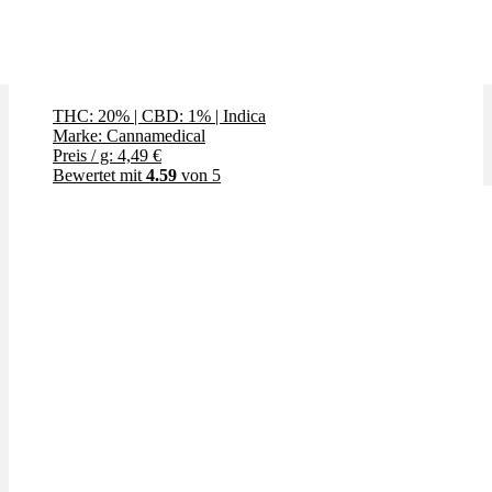
Black Cherry Punch
THC: 20%
|
CBD: 1%
|
Indica
Marke: Cannamedical
Preis / g: 4,49 €
Bewertet mit
4.59
von 5