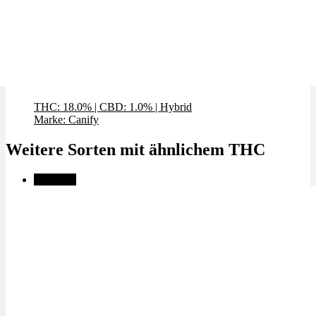
Pink Kush x 18,0% THC | Canify
THC: 18.0%
|
CBD: 1.0%
|
Hybrid
Marke: Canify
Weitere Sorten mit ähnlichem THC
Angebot!