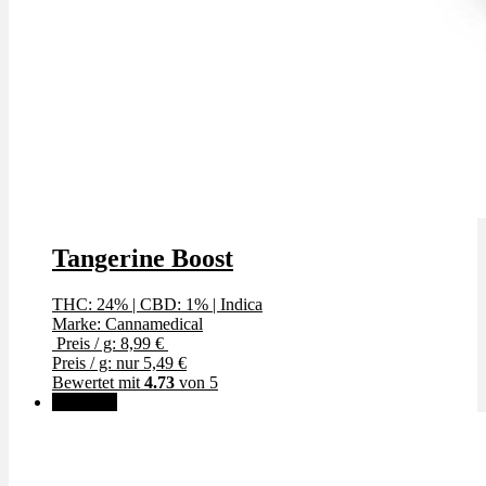
Tangerine Boost
THC: 24%
|
CBD: 1%
|
Indica
Marke: Cannamedical
Preis / g: 8,99 €
Preis / g: nur 5,49 €
Bewertet mit
4.73
von 5
Angebot!