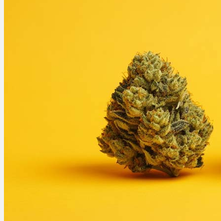
Rezept Service
Apotheken Service
Lieferung
Cannabis Karte
Zen TV
Erfahrungen
Login