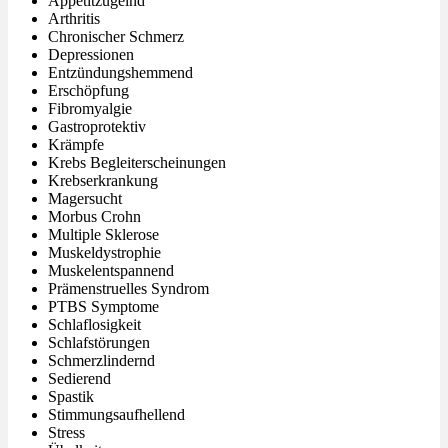
Appetitzügelnd
Arthritis
Chronischer Schmerz
Depressionen
Entzündungshemmend
Erschöpfung
Fibromyalgie
Gastroprotektiv
Krämpfe
Krebs Begleiterscheinungen
Krebserkrankung
Magersucht
Morbus Crohn
Multiple Sklerose
Muskeldystrophie
Muskelentspannend
Prämenstruelles Syndrom
PTBS Symptome
Schlaflosigkeit
Schlafstörungen
Schmerzlindernd
Sedierend
Spastik
Stimmungsaufhellend
Stress