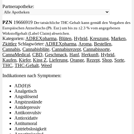
Partnerapotheke:
PZN
19666919
Der tatsächliche THC-Gehalt kann gemäß den Vorgaben des
Europäischen Arzneibuchs (Ph. Eur.) um bis zu ±2.3 % vom angegebenen
Wirkstoffgehalt (Label Claim) abweichen.
Kategorien:
ADREXpharma
,
Blüten
,
Hybrid
,
Kreuzung
,
Marken
,
Zkittlez
Schlagwörter:
ADREXpharma
,
Aroma
,
Bestellen
,
Cannabis
,
Cannabisblüte
,
Cannabisrezept
,
Cannabissorte
,
CannaMedical
,
CBD
,
Geschmack
,
Hanf
,
Herkunft
,
Hybrid
,
Kaufen
,
Kiefer
,
King Z
,
Lieferung
,
Orange
,
Rezept
,
Shop
,
Sorte
,
THC
,
THC-Gehalt
,
Weed
Indikationen nach Symptomen:
AD(H)S
Analgetisch
Angstlösend
Angstzustände
Antidepressiv
Antikonvulsiv
Antioxidativ
Antitumoral
Antriebslosigkeit