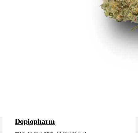
Grapes and Cream x 30,0% THC |
Dopiopharm
THC: 30.0%
|
CBD: 14.0%
|
Hybrid