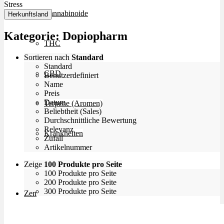
Stress
Cannabinoide
Herkunftsland
Kategorie:
Dopiopharm
THC
Sortieren nach
Standard
Standard
CBD
Benutzerdefiniert
Name
Preis
Datum
Terpene (Aromen)
Beliebtheit (Sales)
Durchschnittliche Bewertung
Relevanz
Krankheiten
Zufall
Artikelnummer
Studien
Zeige
100 Produkte pro Seite
100 Produkte pro Seite
200 Produkte pro Seite
300 Produkte pro Seite
Zen
Neue Sorten