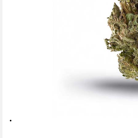
Rezept Service
Apotheken Service
Lieferung
Cannabis Karte
Zen TV
Erfahrungen
Login