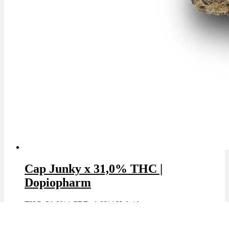
Cap Junky x 31,0% THC |
Dopiopharm
THC: 31.0%
|
CBD: 1.0%
|
Hybrid
Marke: Dopiopharm
Bewertet mit
5.00
von 5