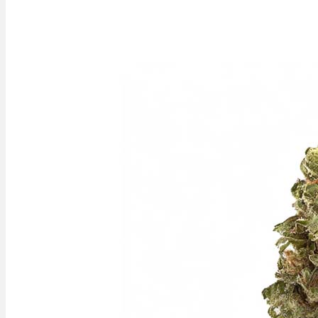
Bewertungen
Hersteller
News
App
Newsletter
Services
Ärzte Service