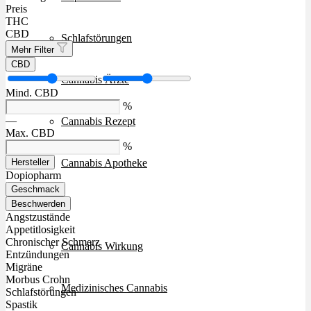
Preis
THC
CBD
Schlafstörungen
Mehr Filter
CBD
Cannabis Ärzte
Mind. CBD
%
—
Cannabis Rezept
Max. CBD
%
Cannabis Apotheke
Hersteller
Dopiopharm
Geschmack
Wissen
Beschwerden
Angstzustände
Appetitlosigkeit
Chronischer Schmerz
Cannabis Wirkung
Entzündungen
Migräne
Morbus Crohn
Medizinisches Cannabis
Schlafstörungen
Spastik