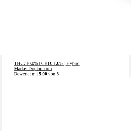
Midnight x 10,0% THC | Dopiopharm
THC: 10.0%
|
CBD: 1.0%
|
Hybrid
Marke: Dopiopharm
Bewertet mit
5.00
von 5