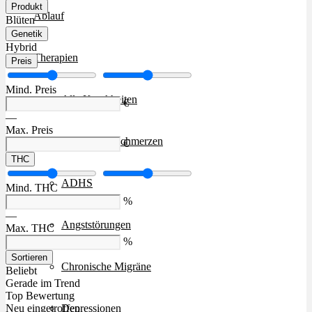
Produkt
Ablauf
Blüten
Genetik
Hybrid
Therapien
Preis
Mind. Preis
Alle Krankheiten
€
—
Max. Preis
Chronische Schmerzen
€
THC
ADHS
Mind. THC
%
—
Angststörungen
Max. THC
%
Sortieren
Chronische Migräne
Beliebt
Gerade im Trend
Top Bewertung
Depressionen
Neu eingetroffen