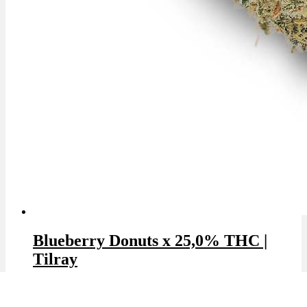
Blueberry Donuts x 25,0% THC |
Tilray
THC: 25.0%
|
CBD: 1.0%
|
Hybrid
Marke: Tilray