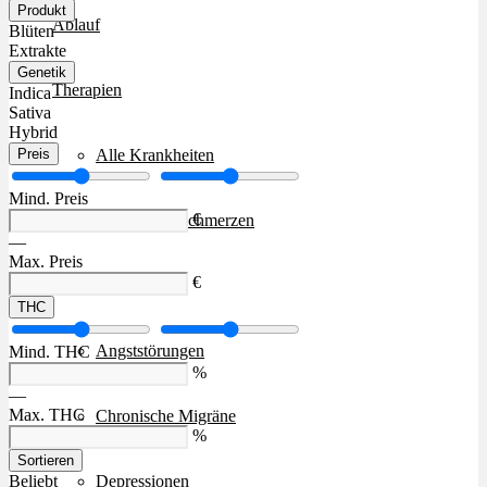
Produkt
Ablauf
Blüten
Extrakte
Genetik
Therapien
Indica
Sativa
Hybrid
Alle Krankheiten
Preis
Mind. Preis
€
Chronische Schmerzen
—
Max. Preis
€
ADHS
THC
Angststörungen
Mind. THC
%
—
Max. THC
Chronische Migräne
%
Sortieren
Depressionen
Beliebt