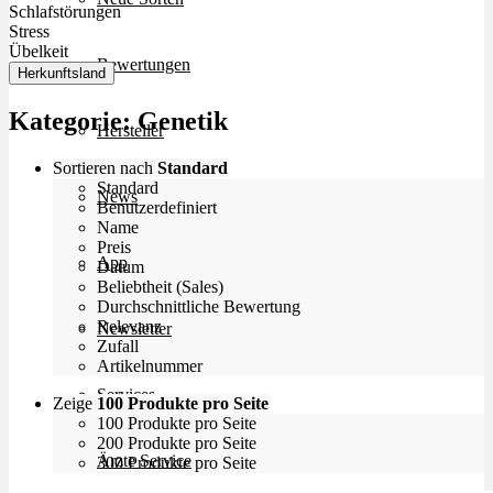
Schlafstörungen
Stress
Übelkeit
Bewertungen
Herkunftsland
Kategorie:
Genetik
Hersteller
Sortieren nach
Standard
Standard
News
Benutzerdefiniert
Name
Preis
App
Datum
Beliebtheit (Sales)
Durchschnittliche Bewertung
Relevanz
Newsletter
Zufall
Artikelnummer
Services
Zeige
100 Produkte pro Seite
100 Produkte pro Seite
200 Produkte pro Seite
Ärzte Service
300 Produkte pro Seite