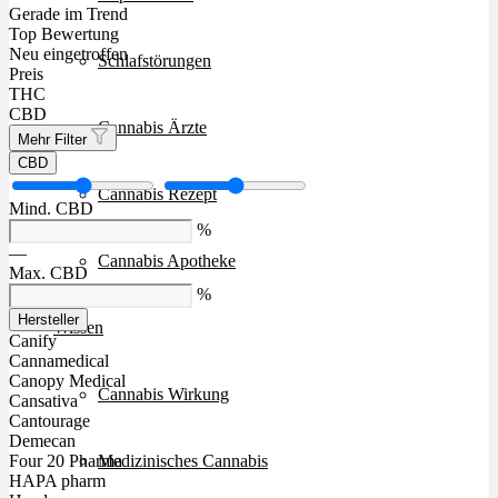
Gerade im Trend
Top Bewertung
Neu eingetroffen
Schlafstörungen
Preis
THC
CBD
Cannabis Ärzte
Mehr Filter
CBD
Cannabis Rezept
Mind. CBD
%
—
Cannabis Apotheke
Max. CBD
%
Hersteller
Wissen
Canify
Cannamedical
Canopy Medical
Cannabis Wirkung
Cansativa
Cantourage
Demecan
Medizinisches Cannabis
Four 20 Pharma
HAPA pharm