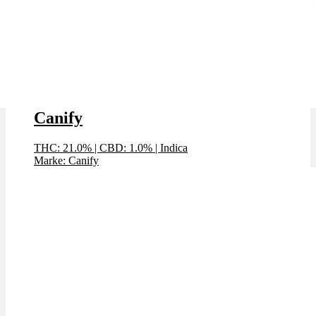
Black Cherry Pie x 21,0% THC |
Canify
THC: 21.0%
|
CBD: 1.0%
|
Indica
Marke: Canify