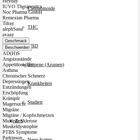
Heyday
IUVO Therapeutics
Cannabinoide
Noc Pharma GmbH
Remexian Pharma
Tilray
THC
alephSana
avaay
Geschmack
CBD
Beschwerden
AD(H)S
Angstzustände
Terpene (Aromen)
Appetitlosigkeit
Asthma
Chronischer Schmerz
Depressionen
Krankheiten
Entzündungen
Erschöpfung
Krämpfe
Studien
Magersucht
Migräne
Migräne / Kopfschmerzen
Zen
Multiple Sklerose
Muskeldystrophie
PTBS Symptome
Parkinson
Neue Sorten