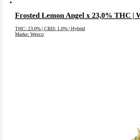
Frosted Lemon Angel x 23,0% THC | 
THC: 23.0%
|
CBD: 1.0%
|
Hybrid
Marke: Weeco