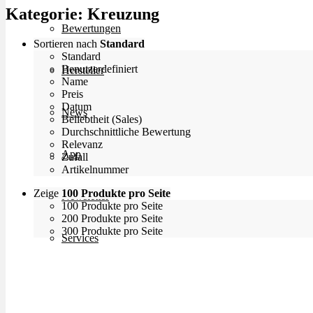
Kategorie:
Kreuzung
Bewertungen
Sortieren nach
Standard
Standard
Benutzerdefiniert
Hersteller
Name
Preis
Datum
News
Beliebtheit (Sales)
Durchschnittliche Bewertung
Relevanz
App
Zufall
Artikelnummer
Zeige
100 Produkte pro Seite
Newsletter
100 Produkte pro Seite
200 Produkte pro Seite
300 Produkte pro Seite
Services
Ärzte Service