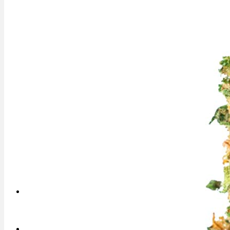
Rezept Service
Apotheken Service
Lieferung
Cannabis Karte
Zen TV
Erfahrungen
Login