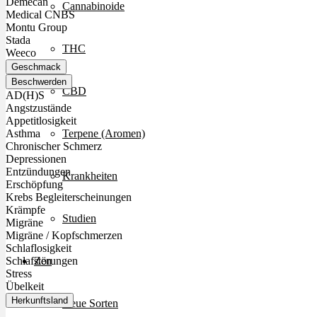
Demecan
Cannabinoide
Medical CNBS
Montu Group
Stada
THC
Weeco
Geschmack
Beschwerden
CBD
AD(H)S
Angstzustände
Appetitlosigkeit
Terpene (Aromen)
Asthma
Chronischer Schmerz
Depressionen
Entzündungen
Krankheiten
Erschöpfung
Krebs Begleiterscheinungen
Krämpfe
Studien
Migräne
Migräne / Kopfschmerzen
Schlaflosigkeit
Zen
Schlafstörungen
Stress
Übelkeit
Herkunftsland
Neue Sorten