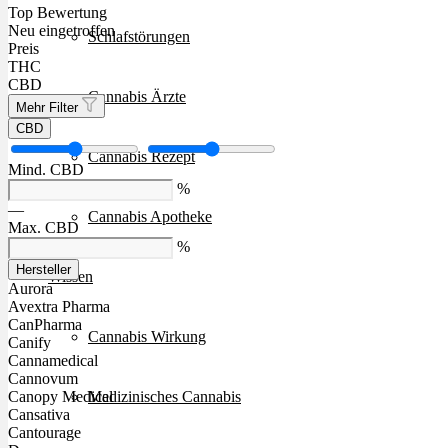
Top Bewertung
Neu eingetroffen
Schlafstörungen
Preis
THC
CBD
Cannabis Ärzte
Mehr Filter
CBD
Cannabis Rezept
Mind. CBD
%
—
Cannabis Apotheke
Max. CBD
%
Hersteller
Wissen
Aurora
Avextra Pharma
CanPharma
Cannabis Wirkung
Canify
Cannamedical
Cannovum
Medizinisches Cannabis
Canopy Medical
Cansativa
Cantourage