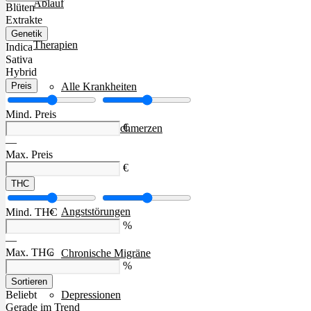
Ablauf
Blüten
Extrakte
Genetik
Therapien
Indica
Sativa
Hybrid
Alle Krankheiten
Preis
Mind. Preis
€
Chronische Schmerzen
—
Max. Preis
€
ADHS
THC
Angststörungen
Mind. THC
%
—
Max. THC
Chronische Migräne
%
Sortieren
Depressionen
Beliebt
Gerade im Trend