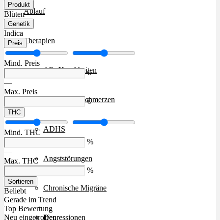
Produkt
Ablauf
Blüten
Genetik
Indica
Therapien
Preis
Mind. Preis
Alle Krankheiten
€
—
Max. Preis
Chronische Schmerzen
€
THC
ADHS
Mind. THC
%
—
Angststörungen
Max. THC
%
Sortieren
Chronische Migräne
Beliebt
Gerade im Trend
Top Bewertung
Depressionen
Neu eingetroffen