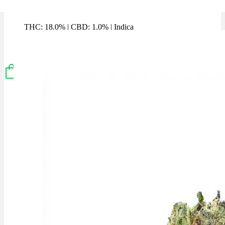
Sirius x 18,0% THC | Bavaria Weed
THC: 18.0%
|
CBD: 1.0%
|
Indica
Marke: Bavaria Weed
Menü
Menü