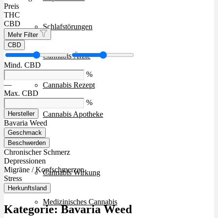
Preis
THC
CBD
Schlafstörungen
Mehr Filter
CBD
Cannabis Ärzte
Mind. CBD
%
—
Cannabis Rezept
Max. CBD
%
Cannabis Apotheke
Hersteller
Bavaria Weed
Geschmack
Wissen
Beschwerden
Chronischer Schmerz
Depressionen
Migräne / Kopfschmerzen
Cannabis Wirkung
Stress
Herkunftsland
Medizinisches Cannabis
Kategorie:
Bavaria Weed