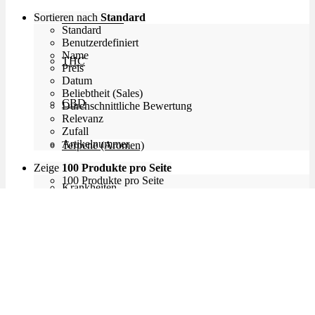
Sortieren nach
Standard
Cannabinoide
Standard
Benutzerdefiniert
Name
THC
Preis
Datum
Beliebtheit (Sales)
CBD
Durchschnittliche Bewertung
Relevanz
Zufall
Artikelnummer
Terpene (Aromen)
Zeige
100 Produkte pro Seite
100 Produkte pro Seite
Krankheiten
200 Produkte pro Seite
300 Produkte pro Seite
Studien
Zen
Neue Sorten