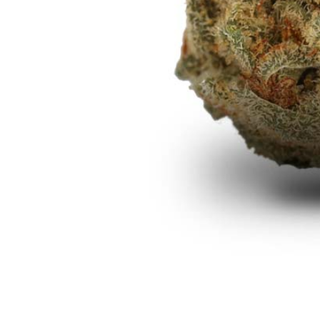
Rezept Service
Apotheken Service
Lieferung
Cannabis Karte
Zen TV
Erfahrungen
Login