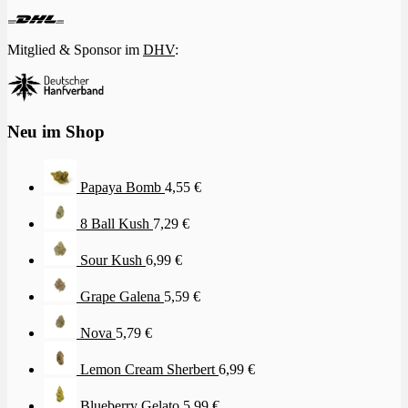
Mitglied & Sponsor im
DHV
:
Neu im Shop
Papaya Bomb
4,55
€
8 Ball Kush
7,29
€
Sour Kush
6,99
€
Grape Galena
5,59
€
Nova
5,79
€
Lemon Cream Sherbert
6,99
€
Blueberry Gelato
5,99
€