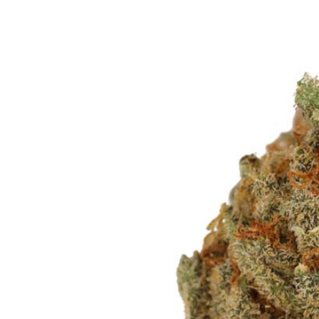
Bewertungen
Hersteller
News
App
Newsletter
Services
Ärzte Service