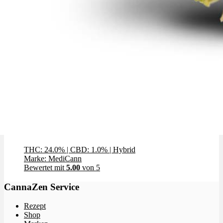
Oreoz x 24,0% THC | MediCann
THC: 24.0%
|
CBD: 1.0%
|
Hybrid
Marke: MediCann
Bewertet mit
5.00
von 5
CannaZen Service
Rezept
Shop