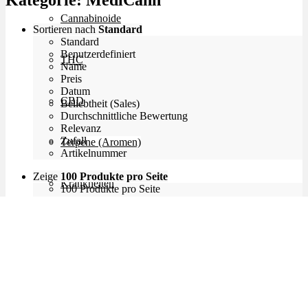
Kategorie:
MediCann
Cannabinoide
Sortieren nach
Standard
Standard
Benutzerdefiniert
THC
Name
Preis
Datum
CBD
Beliebtheit (Sales)
Durchschnittliche Bewertung
Relevanz
Zufall
Terpene (Aromen)
Artikelnummer
Zeige
100 Produkte pro Seite
Krankheiten
100 Produkte pro Seite
200 Produkte pro Seite
300 Produkte pro Seite
Studien
Zen
Neue Sorten