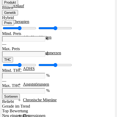
Produkt
Ablauf
Blüten
Genetik
Hybrid
Therapien
Preis
Mind. Preis
Alle Krankheiten
€
—
Max. Preis
Chronische Schmerzen
€
THC
ADHS
Mind. THC
%
—
Angststörungen
Max. THC
%
Sortieren
Chronische Migräne
Beliebt
Gerade im Trend
Top Bewertung
Depressionen
Neu eingetroffen