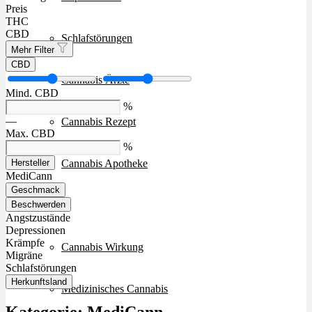
Preis
THC
CBD
Schlafstörungen
Mehr Filter
CBD
Cannabis Ärzte
Mind. CBD
%
—
Cannabis Rezept
Max. CBD
%
Cannabis Apotheke
Hersteller
MediCann
Geschmack
Wissen
Beschwerden
Angstzustände
Depressionen
Krämpfe
Cannabis Wirkung
Migräne
Schlafstörungen
Herkunftsland
Medizinisches Cannabis