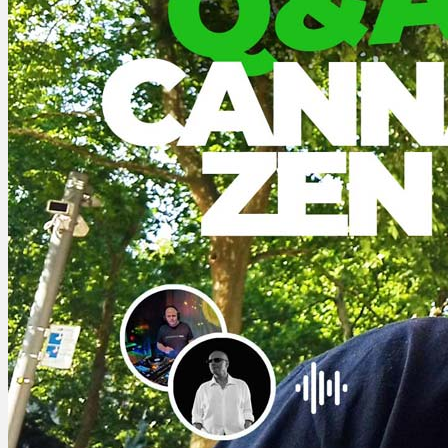
Ablauf
Therapien
Alle Krankheiten
Chronische Schmerzen
ADHS
Angststörungen
Chronische Migräne
Depressionen