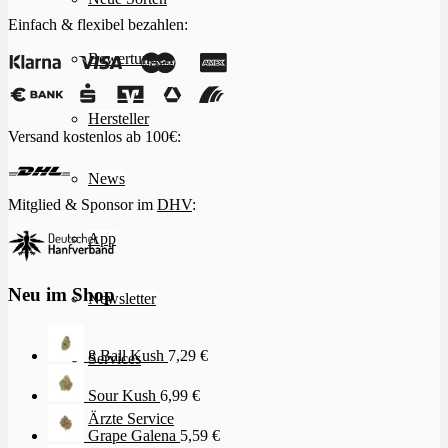
Einfach & flexibel bezahlen:
Bewertungen
Hersteller
Versand kostenlos ab 100€:
News
Mitglied & Sponsor im
DHV
:
App
Neu im Shop
Newsletter
8 Ball Kush
7,29
€
Services
Sour Kush
6,99
€
Ärzte Service
Grape Galena
5,59
€