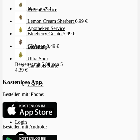
Nova
5,79
€
Rezept Service
Lemon Cream Sherbert
6,99
€
Apotheken Service
Blueberry Gelato
5,99
€
GWagon
8,49
€
Lieferung
Ultra Sour
Bewertet mit
5.00
von 5
Cannabis Karte
4,39
€
Kostenlose App
Zen TV
Bestellen mit iPhone:
Erfahrungen
Login
Bestellen mit Android: