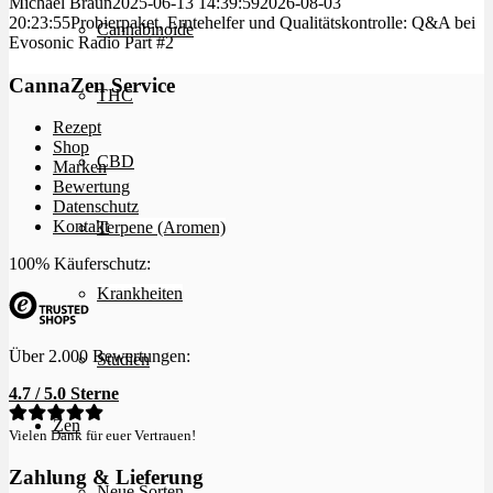
Michael Braun
2025-06-13 14:39:59
2026-08-03
20:23:55
Probierpaket, Erntehelfer und Qualitätskontrolle: Q&A bei
Cannabinoide
Evosonic Radio Part #2
CannaZen Service
THC
Rezept
Shop
CBD
Marken
Bewertung
Datenschutz
Kontakt
Terpene (Aromen)
100% Käuferschutz:
Krankheiten
Über 2.000 Bewertungen:
Studien
4.7 / 5.0 Sterne
Zen
Vielen Dank für euer Vertrauen!
Zahlung & Lieferung
Neue Sorten