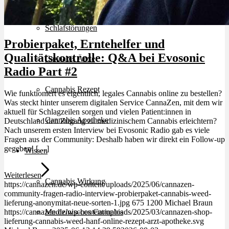
Schlafstörungen
Probierpaket, Erntehelfer und
Qualitätskontrolle: Q&A bei Evosonic
Cannabis Ärzte
Radio Part #2
Cannabis Rezept
Wie funktioniert es eigentlich, legales Cannabis online zu bestellen?
Was steckt hinter unserem digitalen Service CannaZen, mit dem wir
aktuell für Schlagzeilen sorgen und vielen Patient:innen in
Cannabis Apotheke
Deutschland den Zugang zu medizinischem Cannabis erleichtern?
Nach unserem ersten Interview bei Evosonic Radio gab es viele
Fragen aus der Community: Deshalb haben wir direkt ein Follow-up
gegeben! […]
Wissen
Weiterlesen
Cannabis Wirkung
https://cannazen.de/wp-content/uploads/2025/06/cannazen-
community-fragen-radio-interview-probierpaket-cannabis-weed-
lieferung-anonymitat-neue-sorten-1.jpg
675
1200
Michael Braun
https://cannazen.de/wp-content/uploads/2025/03/cannazen-shop-
Medizinisches Cannabis
lieferung-cannabis-weed-hanf-online-rezept-arzt-apotheke.svg