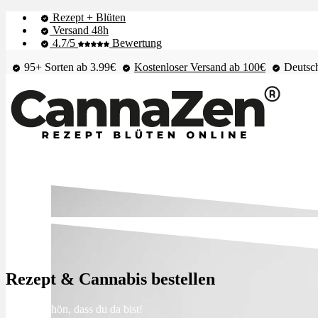
Rezept + Blüten
Versand 48h
4.7/5
Bewertung
95+ Sorten ab 3.99€
Kostenloser Versand ab 100€
Deutsch
Shop & Live-Bestand
Blüten
Rezept & Cannabis bestellen
Extrakte
Hey 👋 schön, dass du da bist!