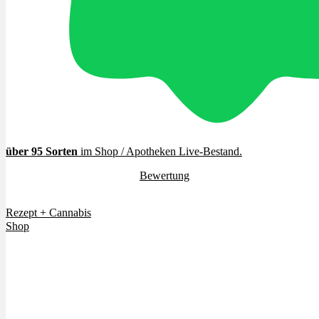
Cannabinoide
THC
CBD
Terpene (Aromen)
über 95 Sorten
im Shop / Apotheken Live-Bestand
.
4.7 / 5.0 Sterne (
Bewertung
)
Krankheiten
Vielen Dank für euer Vertrauen.
Rezept + Cannabis
Studien
Shop
Zen
Neue Sorten