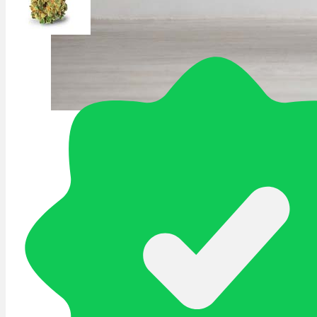
Schlafstörungen
Cannabis Ärzte
Cannabis Rezept
Cannabis Apotheke
Wissen
Cannabis Wirkung
Medizinisches Cannabis