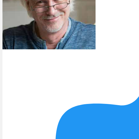
Rezept Service
Apotheken Service
Lieferung
Cannabis Karte
Zen TV
Erfahrungen
Login