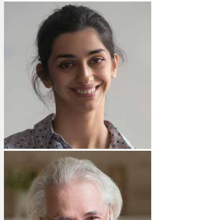
Bewertungen
Hersteller
News
App
Newsletter
Services
Ärzte Service