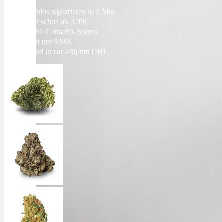
Ablauf
Kostenlos registrieren in 3 Min.
Blüten schon ab 3.99€
Über 95 Cannabis Sorten
Therapien
Rezept nur 9.99€
Versand in nur 48h mit DHL
Alle Krankheiten
Chronische Schmerzen
ADHS
Angststörungen
Chronische Migräne
Depressionen