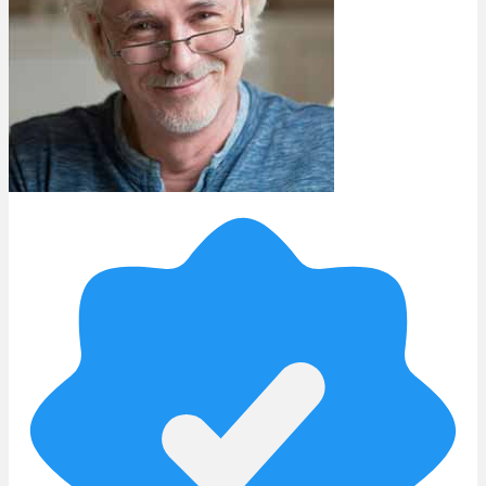
Rezept Service
Apotheken Service
Lieferung
Cannabis Karte
Zen TV
Erfahrungen
Login