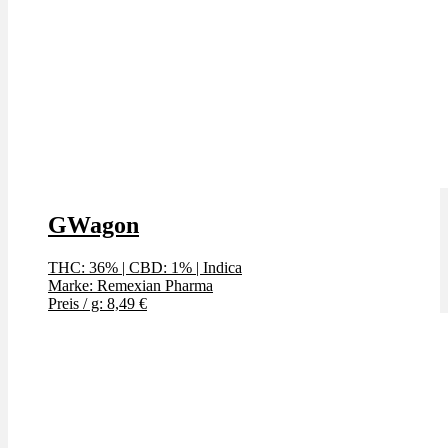
GWagon
THC: 36%
|
CBD: 1%
|
Indica
Marke: Remexian Pharma
Preis / g: 8,49 €