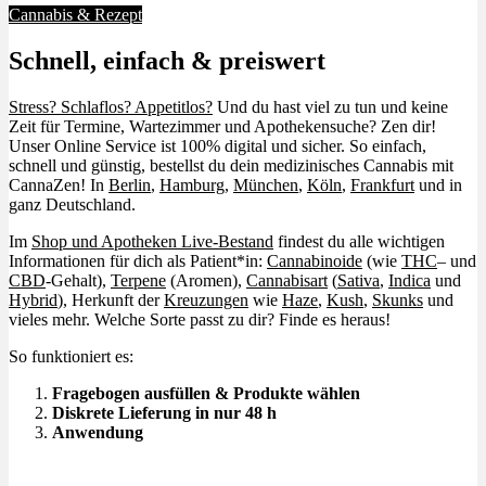
Cannabis & Rezept
Schnell, einfach & preiswert
Stress? Schlaflos? Appetitlos?
Und du hast viel zu tun und keine
Zeit für Termine, Wartezimmer und Apothekensuche? Zen dir!
Unser Online Service ist 100% digital und sicher. So einfach,
schnell und günstig, bestellst du dein medizinisches Cannabis mit
CannaZen! In
Berlin
,
Hamburg
,
München
,
Köln
,
Frankfurt
und in
ganz Deutschland.
Im
Shop und Apotheken Live-Bestand
findest du alle wichtigen
Informationen für dich als Patient*in:
Cannabinoide
(wie
THC
– und
CBD
-Gehalt),
Terpene
(Aromen),
Cannabisart
(
Sativa
,
Indica
und
Hybrid
), Herkunft der
Kreuzungen
wie
Haze
,
Kush
,
Skunks
und
vieles mehr. Welche Sorte passt zu dir? Finde es heraus!
So funktioniert es:
Fragebogen ausfüllen & Produkte wählen
Diskrete Lieferung in nur 48 h
Anwendung