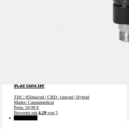
Cannamedical Zkittlez - Vape
Kartusche
THC: 850mg/ml
|
CBD: 1mg/ml
|
Hybrid
Marke: Cannamedical
Preis: 59,99 €
Bewertet mit
4.29
von 5
✨High THC