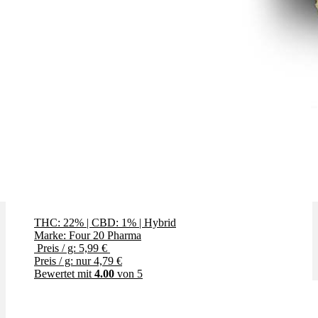
GMO (Garlic Cookies)
THC: 22%
|
CBD: 1%
|
Hybrid
Marke: Four 20 Pharma
Preis / g: 5,99 €
Preis / g: nur 4,79 €
Bewertet mit
4.00
von 5