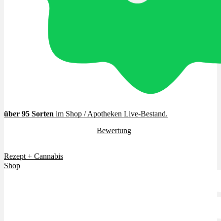
Cannabinoide
THC
CBD
Terpene (Aromen)
über 95 Sorten
im Shop / Apotheken Live-Bestand
.
4.7 / 5.0 Sterne (
Bewertung
)
Krankheiten
Vielen Dank für euer Vertrauen.
Rezept + Cannabis
Studien
Shop
Zen
Neue Sorten