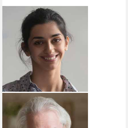
Bewertungen
Hersteller
News
App
Newsletter
Services
Ärzte Service