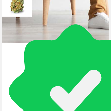
Schlafstörungen
Cannabis Ärzte
Cannabis Rezept
Cannabis Apotheke
Wissen
Cannabis Wirkung
Medizinisches Cannabis