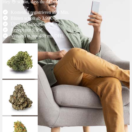
Hey 👋 schön, dass du da bist!
Ablauf
Kostenlos registrieren in 3 Min.
Blüten schon ab 3.99€
Über 95 Cannabis Sorten
Therapien
Rezept nur 9.99€
Versand in nur 48h mit DHL
Alle Krankheiten
Chronische Schmerzen
ADHS
Angststörungen
Chronische Migräne
Depressionen