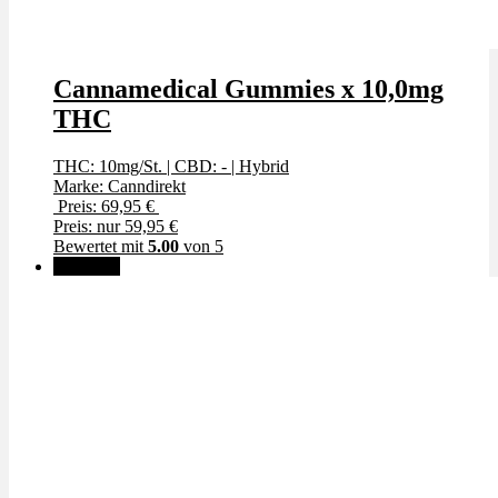
Cannamedical Gummies x 10,0mg
THC
THC: 10mg/St.
|
CBD: -
|
Hybrid
Marke: Canndirekt
Preis: 69,95 €
Preis: nur 59,95 €
Bewertet mit
5.00
von 5
Angebot!