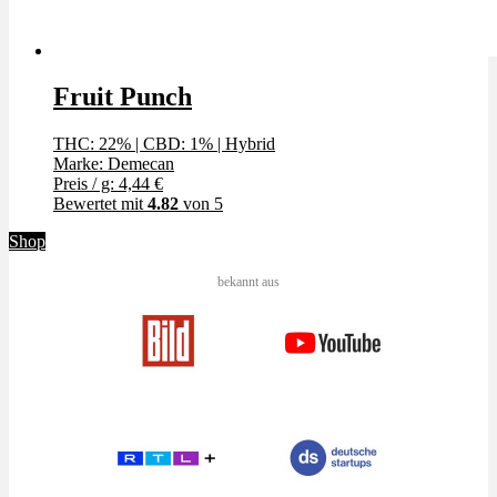
Fruit Punch
THC: 22%
|
CBD: 1%
|
Hybrid
Marke: Demecan
Preis / g: 4,44 €
Bewertet mit
4.82
von 5
Shop
bekannt aus