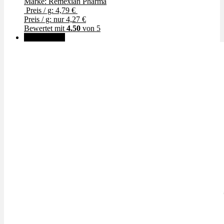
Marke: Remexian Pharma
Preis / g: 4,79 €
Preis / g: nur 4,27 €
Bewertet mit
4.50
von 5
✨High THC