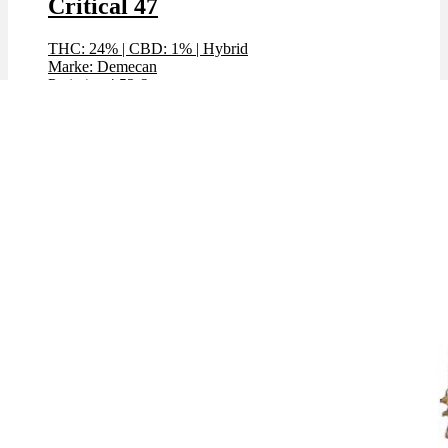
Critical 47
THC: 24%
|
CBD: 1%
|
Hybrid
Marke: Demecan
Preis / g: 4,52 €
Bewertet mit
5.00
von 5
Angebot!