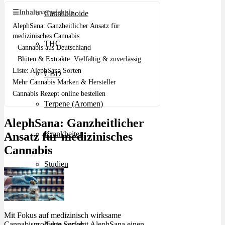
☰
Inhaltsverzeichnis
Cannabinoide
AlephSana: Ganzheitlicher Ansatz für
medizinisches Cannabis
THC
Cannabis aus Deutschland
Blüten & Extrakte: Vielfältig & zuverlässig
Liste: AlephSana Sorten
CBD
Mehr Cannabis Marken & Hersteller
Cannabis Rezept online bestellen
Terpene (Aromen)
AlephSana: Ganzheitlicher
Krankheiten
Ansatz für medizinisches
Cannabis
Studien
Zen
Mit Fokus auf medizinisch wirksame
Cannabisprodukte verfolgt AlephSana einen
Neue Sorten