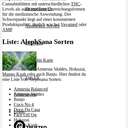
Cannabisblüten mit unterschiedlichen
THC
-
Rezept Service
Levels als auch moderne Darreichungsformen
für die medizinische Anwendung. Der
Schwerpunkt liegt auf einer konsistenten
Produktqualität: ähnlich wie bei
Vayamed
oder
Apotheken Service
AMP
.
Liste: AlephSana Sorten
Lieferung
Cannabis Karte
Amnesia Skittles, Hokuzai,
Mango Kush
oder auch Banjo. Hier findest du
Zen TV
eine Liste von Alephsana Sorten:
Amnesia Balanced
Amnesia Skittles
Erfahrungen
Banjo
Coco No 4
Doce Da Casa
Login
Face Off Og
Hokuzai
Mango Kush