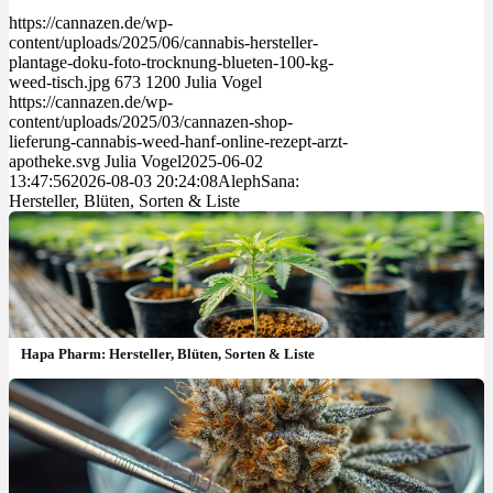
https://cannazen.de/wp-
content/uploads/2025/06/cannabis-hersteller-
plantage-doku-foto-trocknung-blueten-100-kg-
weed-tisch.jpg
673
1200
Julia Vogel
https://cannazen.de/wp-
content/uploads/2025/03/cannazen-shop-
lieferung-cannabis-weed-hanf-online-rezept-arzt-
apotheke.svg
Julia Vogel
2025-06-02
13:47:56
2026-08-03 20:24:08
AlephSana:
Hersteller, Blüten, Sorten & Liste
Hapa Pharm: Hersteller, Blüten, Sorten & Liste