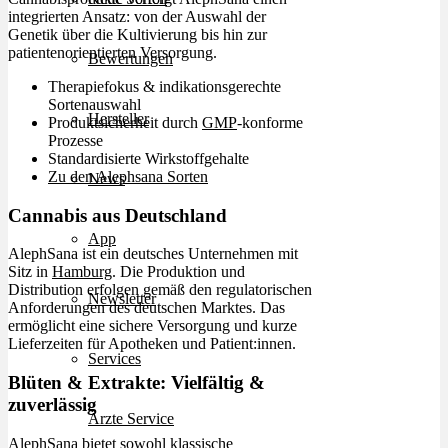
integrierten Ansatz: von der Auswahl der
Genetik über die Kultivierung bis hin zur
patientenorientierten Versorgung.
Bewertungen
Therapiefokus & indikationsgerechte
Sortenauswahl
Hersteller
Produktsicherheit durch
GMP
-konforme
Prozesse
Standardisierte Wirkstoffgehalte
Zu den Alephsana Sorten
News
Cannabis aus Deutschland
App
AlephSana ist ein deutsches Unternehmen mit
Sitz in
Hamburg
. Die Produktion und
Distribution erfolgen gemäß den regulatorischen
Newsletter
Anforderungen des deutschen Marktes. Das
ermöglicht eine sichere Versorgung und kurze
Lieferzeiten für Apotheken und Patient:innen.
Services
Blüten & Extrakte: Vielfältig &
zuverlässig
Ärzte Service
AlephSana bietet sowohl klassische