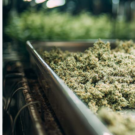
Ablauf
Therapien
Alle Krankheiten
Chronische Schmerzen
ADHS
Angststörungen
Chronische Migräne
Depressionen