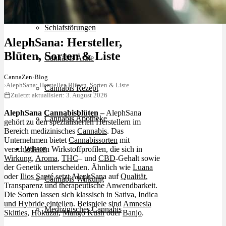
Schlafstörungen
AlephSana: Hersteller,
Blüten, Sorten & Liste
Cannabis Ärzte
CannaZen
›
Blog
›
AlephSana: Hersteller, Blüten, Sorten & Liste
Cannabis Rezept
Zuletzt aktualisiert: 3. August 2026
AlephSana
Cannabisblüten
–
AlephSana
Cannabis Apotheke
gehört zu den spezialisierten Herstellern im
Bereich medizinisches
Cannabis
. Das
Unternehmen bietet
Cannabissorten
mit
Wissen
verschiedenen Wirkstoffprofilen, die sich in
Wirkung
,
Aroma
,
THC
– und
CBD
-Gehalt sowie
der Genetik unterscheiden. Ähnlich wie
Luana
oder
Ilios Santé
setzt AlephSana auf
Qualität
,
Cannabis Wirkung
Transparenz und therapeutische Anwendbarkeit.
Die Sorten lassen sich klassisch in
Sativa, Indica
und Hybride
einteilen. Beispiele sind
Amnesia
Medizinisches Cannabis
Skittles
,
Hokuzai
,
Mango Kush
oder
Banjo
.