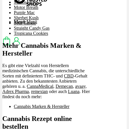
Mimosa Evo
Motor Breath
Purple Mac
Sherbet Kush
Menü
Menü
Sour Tangie
Straight Candy Gas
Tropicana Cookies
Mehr Cannabis Marken &
Hersteller
Es gibt eine Vielzahl von Herstellern
medizinischen Cannabis, die unterschiedliche
Sorten mit definiertem THC- und
CBD
-Gehalt
anbieten. Zu den bekanntesten Anbietern
gehören u. a.
CannaMedical
,
Demecan
,
avaay
,
Adrex Pharma
,
remexian
oder auch
Luana
. Hier
findest du noch mehr:
Cannabis Marken & Hersteller
Cannabis Rezept online
bestellen