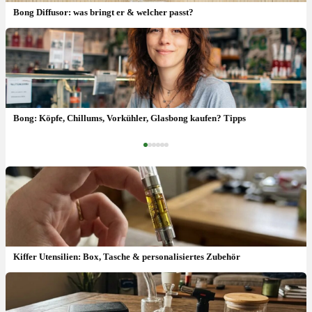
Bong Diffusor: was bringt er & welcher passt?
Feminisierte Samen: Ertrag, Keimrate & wie anbauen?
Bong: Köpfe, Chillums, Vorkühler, Glasbong kaufen? Tipps
‹
›
Kiffer Utensilien: Box, Tasche & personalisiertes Zubehör