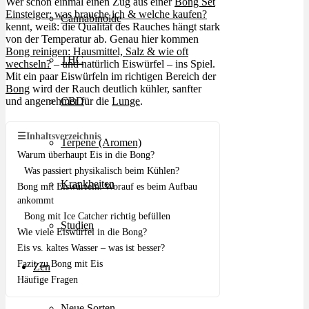
Wer schon einmal einen Zug aus einer
Bong Set
Einsteiger: was brauche ich & welche kaufen?
Cannabinoide
kennt, weiß: die Qualität des Rauches hängt stark
von der Temperatur ab. Genau hier kommen
Bong reinigen: Hausmittel, Salz & wie oft
THC
wechseln?
– und natürlich Eiswürfel – ins Spiel.
Mit ein paar Eiswürfeln im richtigen Bereich der
Bong
wird der Rauch deutlich kühler, sanfter
und angenehmer für die
Lunge
.
CBD
☰
Inhaltsverzeichnis
Terpene (Aromen)
Warum überhaupt Eis in die Bong?
Was passiert physikalisch beim Kühlen?
Krankheiten
Bong mit Eiswürfeln: Worauf es beim Aufbau
ankommt
Bong mit Ice Catcher richtig befüllen
Studien
Wie viele Eiswürfel in die Bong?
Eis vs. kaltes Wasser – was ist besser?
Fazit zu Bong mit Eis
Zen
Häufige Fragen
Neue Sorten