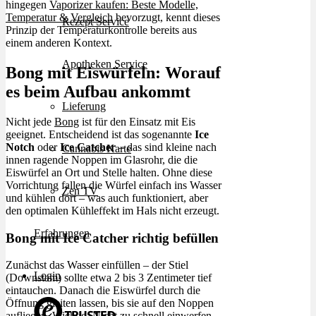
hingegen
Vaporizer kaufen: Beste Modelle,
Temperatur & Vergleich
bevorzugt, kennt dieses
Rezept Service
Prinzip der Temperaturkontrolle bereits aus
einem anderen Kontext.
Apotheken Service
Bong mit Eiswürfeln: Worauf
es beim Aufbau ankommt
Lieferung
Nicht jede
Bong
ist für den Einsatz mit Eis
geeignet. Entscheidend ist das sogenannte
Ice
Notch
oder
Ice Catcher
– das sind kleine nach
Cannabis Karte
innen ragende Noppen im Glasrohr, die die
Eiswürfel an Ort und Stelle halten. Ohne diese
Vorrichtung fallen die Würfel einfach ins Wasser
Zen TV
und kühlen dort – was auch funktioniert, aber
den optimalen Kühleffekt im Hals nicht erzeugt.
Erfahrungen
Bong mit Ice Catcher richtig befüllen
Zunächst das Wasser einfüllen – der Stiel
Login
(Downstam) sollte etwa 2 bis 3 Zentimeter tief
eintauchen. Danach die Eiswürfel durch die
Öffnung gleiten lassen, bis sie auf den Noppen
aufliegen. Wichtig: Nicht zu schnell einwerfen,