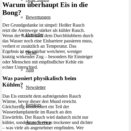
Warum überhaupt Eis in die
Bong?
Bewertungen
Der Grundgedanke ist simpel: Heißer Rauch
reizt die Atemwege stärker als kühler Rauch.
Hersteller
Wenn der Rauch nach dem Durchblubbern durch
das Wasser noch eine Eisbarriere passieren muss,
verliert er zusätzlich an Temperatur. Das
Ergebnis ist ein spürbar weicherer, weniger
News
kratzig wirkender Zug – besonders für Einsteiger
oder Menschen mit empfindlicher Kehle ein
echter Unterschied.
App
Was passiert physikalisch beim
Kühlen?
Newsletter
Das Eis entzieht dem aufsteigenden Rauch
Wärme, bevor dieser den Mund erreicht.
Services
Gleichzeitig kondensiert ein Teil der
Wasserdampfanteile im Rauch an den
Eiswürfeln. Der Rauch wird dadurch nicht nur
Ärzte Service
kühler, sondern auch etwas trockener und dichter
– was viele als angenehmer empfinden. Wer