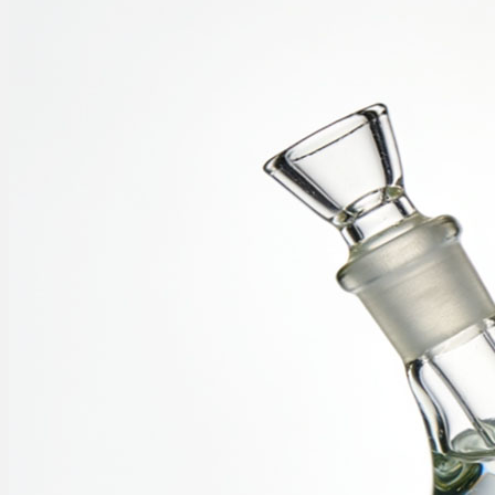
Ablauf
Therapien
Alle Krankheiten
Chronische Schmerzen
ADHS
Angststörungen
Chronische Migräne
Depressionen