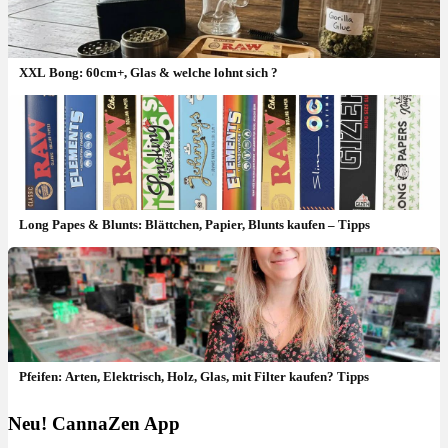
XXL Bong: 60cm+, Glas & welche lohnt sich ?
Long Papes & Blunts: Blättchen, Papier, Blunts kaufen – Tipps
Pfeifen: Arten, Elektrisch, Holz, Glas, mit Filter kaufen? Tipps
Neu! CannaZen App