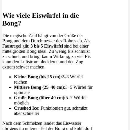
Cannabis, Neustart
benutzen?
und Reality-TV
Wie viele Eiswürfel in die
Bong?
Die magische Zahl hängt von der Größe der
Bong und dem Durchmesser des Rohres ab. Als
Faustregel gilt:
3 bis 5 Eiswürfel
sind bei einer
mittelgroßen Bong ideal. Zu wenig Eis schmilzt
zu schnell und bringt kaum Wirkung, zu viel Eis
kann den Luftstrom blockieren und den Zug
extrem schwer machen.
Kleine Bong (bis 25 cm):
2–3 Würfel
reichen
Mittlere Bong (25–40 cm):
3–5 Würfel für
optimale
Große Bong (über 40 cm):
5–7 Würfel
möglich
Crushed Ice:
Funktioniert gut, schmilzt
aber schneller
Nach dem Schmelzen landet das Eiswasser
übrigens im unteren Teil der Bong und kühlt dort