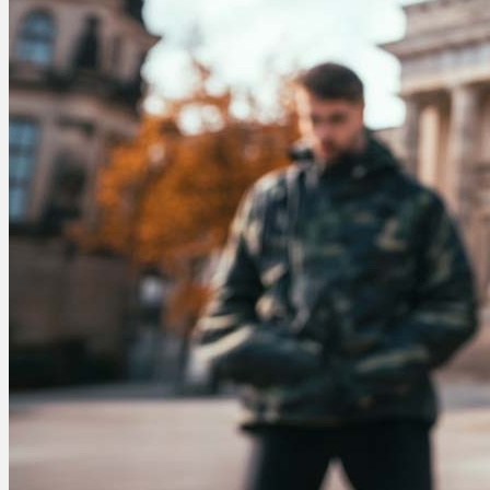
Ablauf
Therapien
Alle Krankheiten
Chronische Schmerzen
ADHS
Angststörungen
Chronische Migräne
Depressionen