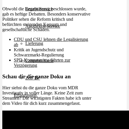
Rezept Service
Obwohl die Legalisierung beschlossen wurde,
gab es heftige Debatten. Besonders konservative
Politiker sehen die Reform kritisch und
befürchten steigenden
Konsum
und
Apotheken Service
gesellschaftliche Schäden.
CDU und CSU lehnen die Legalisierung
Lieferung
ab
Kritik an Jugendschutz und
Schwarzmarkt-Regulierung
SPD-Kompromisse führten zur
Cannabis Karte
Verzögerung
Schau dir die ganze Doku an
Zen TV
Hier siehst du die ganze Doku vom MDR
Investigativ in voller Länge. Keine Zeit zum
Erfahrungen
Streamen? Die wichtigsten Fakten habe ich unter
dem Video für dich kurz zusammengefasst.
Login