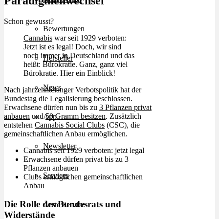
Paradigmenwechsel
Schon gewusst?
Bewertungen
Cannabis
war seit 1929 verboten:
Jetzt ist es legal! Doch, wir sind
noch immer in Deutschland und das
Hersteller
heißt: Bürokratie. Ganz, ganz viel
Bürokratie. Hier ein Einblick!
News
Nach jahrzehntelanger Verbotspolitik hat der
Bundestag die Legalisierung beschlossen.
Erwachsene dürfen nun bis zu
3 Pflanzen privat
anbauen
und
50 Gramm besitzen
. Zusätzlich
App
entstehen
Cannabis Social Clubs
(CSC), die
gemeinschaftlichen Anbau ermöglichen.
Newsletter
Cannabis seit 1929 verboten: jetzt legal
Erwachsene dürfen privat bis zu 3
Pflanzen anbauen
Services
Clubs ermöglichen gemeinschaftlichen
Anbau
Die Rolle des Bundesrats und
Ärzte Service
Widerstände