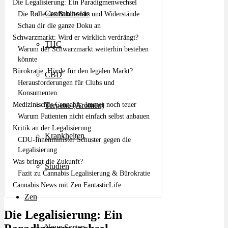
Die Legalisierung: Ein Paradigmenwechsel
Cannabinoide
Die Rolle des Bundesrats und Widerstände
Schau dir die ganze Doku an
Schwarzmarkt: Wird er wirklich verdrängt?
THC
Warum der Schwarzmarkt weiterhin bestehen
könnte
Bürokratie: Hürde für den legalen Markt?
CBD
Herausforderungen für Clubs und
Konsumenten
Medizinisches Cannabis: Immer noch teuer
Terpene (Aromen)
Warum Patienten nicht einfach selbst anbauen
Kritik an der Legalisierung
Krankheiten
CDU-Innenminister Schuster gegen die
Legalisierung
Was bringt die Zukunft?
Studien
Fazit zu Cannabis Legalisierung & Bürokratie
Cannabis News mit Zen FantasticLife
Zen
Die Legalisierung: Ein
Neue Sorten