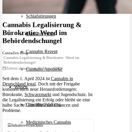
Schlafstörungen
Cannabis Legalisierung &
Bürokratie: Weed im
Cannabis Ärzte
Behördendschungel
Cannabis Rezept
CannaZen
›
Blog
Cannabis Legalisierung & Bürokratie: Weed im
›
Behördendschungel
Zuletzt aktualisiert: 3. August 2026
Cannabis Apotheke
Seit dem 1. April 2024 ist
Cannabis in
Deutschland legal
. Doch mit der Freigabe
Wissen
kommen auch neue Herausforderungen:
Bürokratie,
Schwarzmarkt
und Jugendschutz. Ist
die Legalisierung ein Erfolg oder bleibt sie eine
Cannabis Wirkung
halbe Sache? Ein Blick auf Chancen und
Probleme.
Medizinisches Cannabis
☰
Inhaltsverzeichnis