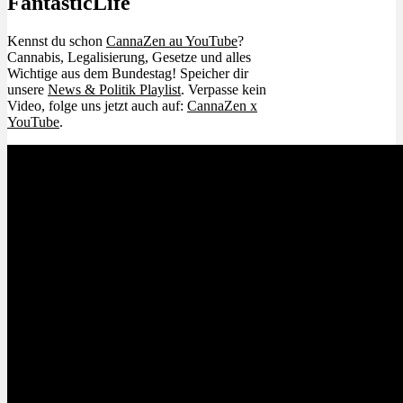
FantasticLife
Kennst du schon
CannaZen au YouTube
?
Cannabis, Legalisierung, Gesetze und alles
Wichtige aus dem Bundestag! Speicher dir
unsere
News & Politik Playlist
. Verpasse kein
Video, folge uns jetzt auch auf:
CannaZen x
YouTube
.