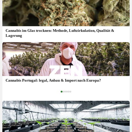
Cannabis im Glas trocknen: Methode, Luftzirkulation, Qualität &
Lagerung
Feminisierte Samen: Ertrag, Keimrate & wie anbauen?
Cannabis Portugal: legal, Anbau & Import nach Europa?
‹
›