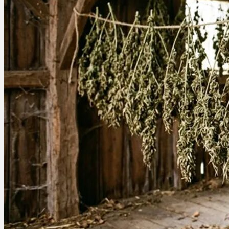
Ablauf
Therapien
Alle Krankheiten
Chronische Schmerzen
ADHS
Angststörungen
Chronische Migräne
Depressionen