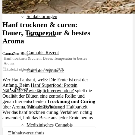
Schlafstörungen
Hanf trocknen & curen:
Dauer, Temperatur & bestes
Cannabis Ärzte
Aroma
Cannabis Rezept
CannaZen
›
Blog
Hanf trocknen & curen: Dauer, Temperatur & bestes
›
Aroma
Zuletzt aktualisiert: 3. August 2026
Cannabis Apotheke
Wer
Hanf
anbaut, weiß: Die Ernte ist erst der
Anfang. Beim
Hanf Superfood: Protein,
Wissen
Nährstoffe & wie täglich verwenden?
spielt die
Qualität
der
Blüten
eine zentrale Rolle: und
genau hier entscheiden
Trocknung und Curing
über Aroma, Wirkstoffgehalt und Haltbarkeit.
Cannabis Wirkung
Wer das hanf trocknen curing-Verfahren richtig
anwendet, holt das Beste aus jeder Ernte heraus.
Medizinisches Cannabis
☰
Inhaltsverzeichnis