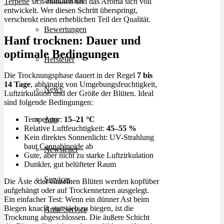
Terpene
sich entfalten und das Aroma sich voll
entwickelt. Wer diesen Schritt überspringt,
verschenkt einen erheblichen Teil der Qualität.
Bewertungen
Hanf trocknen: Dauer und
optimale Bedingungen
Hersteller
Die Trocknungsphase dauert in der Regel
7 bis
14 Tage
, abhängig von Umgebungsfeuchtigkeit,
News
Luftzirkulation und der Größe der Blüten. Ideal
sind folgende Bedingungen:
Temperatur:
15–21 °C
App
Relative Luftfeuchtigkeit:
45–55 %
Kein direktes Sonnenlicht: UV-Strahlung
baut
Cannabinoide
ab
Newsletter
Gute, aber nicht zu starke Luftzirkulation
Dunkler, gut belüfteter Raum
Services
Die Äste oder einzelnen Blüten werden kopfüber
aufgehängt oder auf Trockennetzen ausgelegt.
Ein einfacher Test: Wenn ein dünner Ast beim
Biegen knackt statt sich zu biegen, ist die
Ärzte Service
Trocknung abgeschlossen. Die äußere Schicht