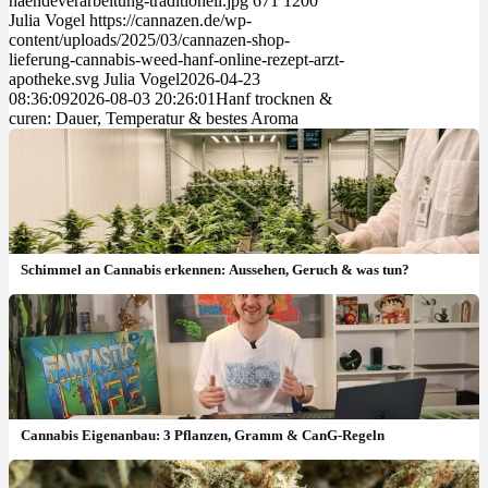
haendeverarbeitung-traditionell.jpg
671
1200
Julia Vogel
https://cannazen.de/wp-
content/uploads/2025/03/cannazen-shop-
lieferung-cannabis-weed-hanf-online-rezept-arzt-
apotheke.svg
Julia Vogel
2026-04-23
08:36:09
2026-08-03 20:26:01
Hanf trocknen &
curen: Dauer, Temperatur & bestes Aroma
Schimmel an Cannabis erkennen: Aussehen, Geruch & was tun?
Cannabis Eigenanbau: 3 Pflanzen, Gramm & CanG-Regeln