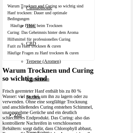
Warum Trocknen und Curing so wichtig sind
Cannabinoide
Hanf trocknen: Dauer und optimale
Bedingungen
THC
Häufige Fehler beim Trocknen
Curing: Das Geheimnis hinter dem Aroma
Hilfsmittel für professionelles Curing
CBD
Fazit zu Hanf trocknen & curen
Häufige Fragen zu Hanf trocknen & curen
Terpene (Aromen)
Warum Trocknen und Curing
so wichtig sind
Krankheiten
Frisch geernteter Hanf enthält bis zu 80 %
Wasser: viel zu viel, um ihn zu lagern oder zu
Studien
verwenden. Ohne eine sorgfältige Trocknung
und anschließendes Curing entstehen Schimmel,
unangenehme Gerüche und ein deutlich
Zen
schlechteres Endprodukt. Das Curing: also das
kontrollierte Nachreifen in verschlossenen
Behältern: sorgt dafür, dass Chlorophyll abbaut,
Neue Sorten