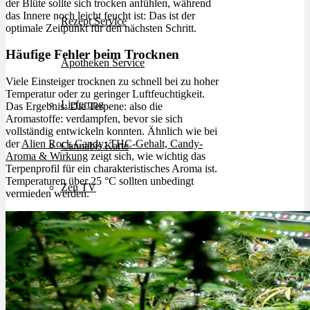
der Blüte sollte sich trocken anfühlen, während
das Innere noch leicht feucht ist: Das ist der
Rezept Service
optimale Zeitpunkt für den nächsten Schritt.
Häufige Fehler beim Trocknen
Apotheken Service
Viele Einsteiger trocknen zu schnell bei zu hoher
Temperatur oder zu geringer Luftfeuchtigkeit.
Lieferung
Das Ergebnis: Die Terpene: also die
Aromastoffe: verdampfen, bevor sie sich
vollständig entwickeln konnten. Ähnlich wie bei
der
Alien Rock Candy: THC-Gehalt, Candy-
Cannabis Karte
Aroma & Wirkung
zeigt sich, wie wichtig das
Terpenprofil für ein charakteristisches Aroma ist.
Temperaturen über 25 °C sollten unbedingt
Zen TV
vermieden werden.
Erfahrungen
Login