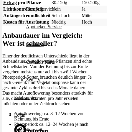
Ertrag
pro Pflanze
30-150g
150-500g
Lichtkontrolle nötig
Nein
Ja
Rezept Service
Anfängerfreundlichkeit
Sehr hoch
Mittel
Kosten für Ausrüstung
Niedrig
Hoch
Apotheken Service
Anbaudauer im Vergleich:
Wer ist schneller?
Lieferung
Einer der deutlichsten Unterschiede liegt in der
Anbaudauer. Autoflowering-Pflanzen sind echte
Cannabis Karte
Schnellstarter: Von der Keimung bis zur Ernte
vergehen meistens nur acht bis zwölf Wochen.
Photoperiod-Sorten brauchen deutlich länger: Je
Zen TV
nach Genetik und Vegetationsphase kann der
gesamte Zyklus drei bis sechs Monate dauern.
Das macht Autoflowering besonders attraktiv für
Erfahrungen
alle, die mehrere Ernten pro Jahr erzielen
möchten oder unter Zeitdruck stehen.
Autoflowering: ca. 8–12 Wochen von
Login
Keimung bis Ernte
Photoperiod: ca. 12–24 Wochen je nach
Vegetationszeit