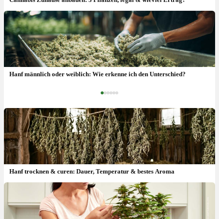
Feminisierte Samen: Ertrag, Keimrate & wie anbauen?
Hanf männlich oder weiblich: Wie erkenne ich den Unterschied?
‹
›
Hanf trocknen & curen: Dauer, Temperatur & bestes Aroma