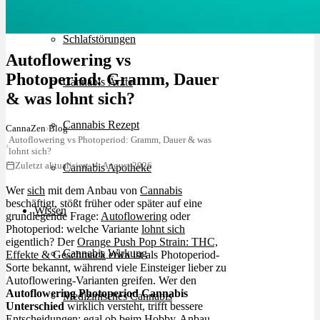
Schlafstörungen
Autoflowering vs
Photoperiod: Gramm, Dauer
Cannabis Ärzte
& was lohnt sich?
Cannabis Rezept
CannaZen
›
Blog
Autoflowering vs Photoperiod: Gramm, Dauer & was
›
lohnt sich?
Zuletzt aktualisiert: 4. August 2026
Cannabis Apotheke
Wer
sich
mit dem Anbau von
Cannabis
beschäftigt, stößt früher oder später auf eine
Wissen
grundlegende Frage:
Autoflowering
oder
Photoperiod: welche Variante
lohnt sich
eigentlich? Der
Orange Push Pop Strain: THC,
Cannabis Wirkung
Effekte & Geschmack
etwa ist als Photoperiod-
Sorte bekannt, während viele Einsteiger lieber zu
Autoflowering-Varianten greifen. Wer den
Autoflowering Photoperiod Cannabis
Medizinisches Cannabis
Unterschied
wirklich versteht, trifft bessere
Entscheidungen: egal ob beim Hobby-Anbau