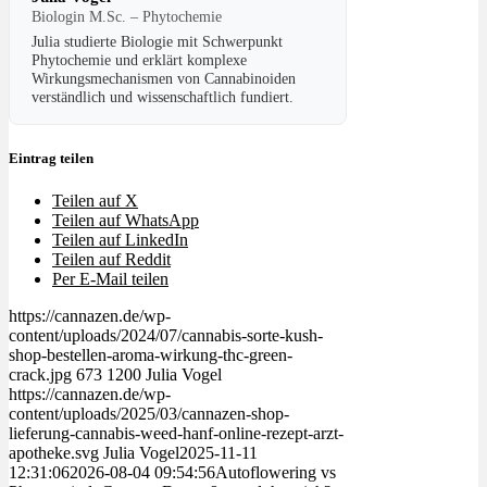
Biologin M.Sc. – Phytochemie
Julia studierte Biologie mit Schwerpunkt
Phytochemie und erklärt komplexe
Wirkungsmechanismen von Cannabinoiden
verständlich und wissenschaftlich fundiert.
Eintrag teilen
Teilen auf X
Teilen auf WhatsApp
Teilen auf LinkedIn
Teilen auf Reddit
Per E-Mail teilen
https://cannazen.de/wp-
content/uploads/2024/07/cannabis-sorte-kush-
shop-bestellen-aroma-wirkung-thc-green-
crack.jpg
673
1200
Julia Vogel
https://cannazen.de/wp-
content/uploads/2025/03/cannazen-shop-
lieferung-cannabis-weed-hanf-online-rezept-arzt-
apotheke.svg
Julia Vogel
2025-11-11
12:31:06
2026-08-04 09:54:56
Autoflowering vs