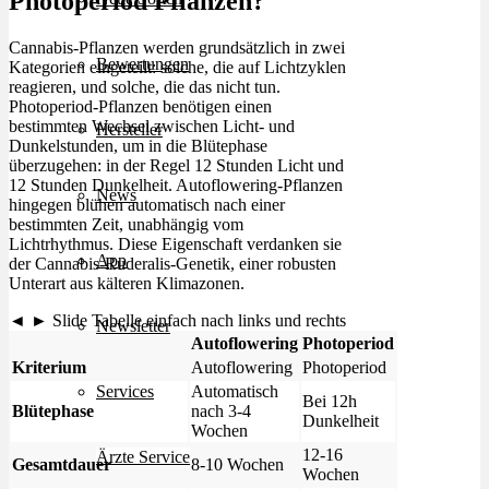
Photoperiod Pflanzen?
Cannabis-Pflanzen werden grundsätzlich in zwei
Bewertungen
Kategorien eingeteilt: solche, die auf Lichtzyklen
reagieren, und solche, die das nicht tun.
Photoperiod-Pflanzen benötigen einen
bestimmten Wechsel zwischen Licht- und
Hersteller
Dunkelstunden, um in die Blütephase
überzugehen: in der Regel 12 Stunden Licht und
12 Stunden Dunkelheit. Autoflowering-Pflanzen
News
hingegen blühen automatisch nach einer
bestimmten Zeit, unabhängig vom
Lichtrhythmus. Diese Eigenschaft verdanken sie
App
der Cannabis-Ruderalis-Genetik, einer robusten
Unterart aus kälteren Klimazonen.
◄ ► Slide Tabelle einfach nach links und rechts
Newsletter
Autoflowering
Photoperiod
Kriterium
Autoflowering
Photoperiod
Automatisch
Services
Bei 12h
Blütephase
nach 3-4
Dunkelheit
Wochen
12-16
Ärzte Service
Gesamtdauer
8-10 Wochen
Wochen