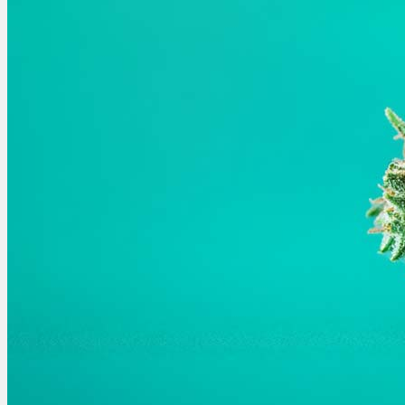
Ablauf
Therapien
Alle Krankheiten
Chronische Schmerzen
ADHS
Angststörungen
Chronische Migräne
Depressionen