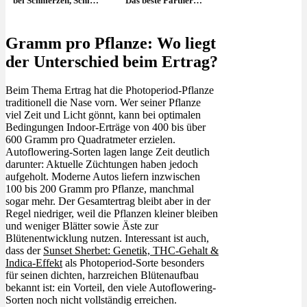
bei Schmerzen, Schlaf
Das beste Partner
& Angst
Programm – Jetzt
kostenlos anmelden
Gramm pro Pflanze: Wo liegt
der Unterschied beim Ertrag?
Beim Thema Ertrag hat die Photoperiod-Pflanze
traditionell die Nase vorn. Wer seiner Pflanze
viel Zeit und Licht gönnt, kann bei optimalen
Bedingungen Indoor-Erträge von 400 bis über
600 Gramm pro Quadratmeter erzielen.
Autoflowering-Sorten lagen lange Zeit deutlich
darunter: Aktuelle Züchtungen haben jedoch
aufgeholt. Moderne Autos liefern inzwischen
100 bis 200 Gramm pro Pflanze, manchmal
sogar mehr. Der Gesamtertrag bleibt aber in der
Regel niedriger, weil die Pflanzen kleiner bleiben
und weniger Blätter sowie Äste zur
Blütenentwicklung nutzen. Interessant ist auch,
dass der
Sunset Sherbet: Genetik, THC-Gehalt &
Indica-Effekt
als Photoperiod-Sorte besonders
für seinen dichten, harzreichen Blütenaufbau
bekannt ist: ein Vorteil, den viele Autoflowering-
Sorten noch nicht vollständig erreichen.