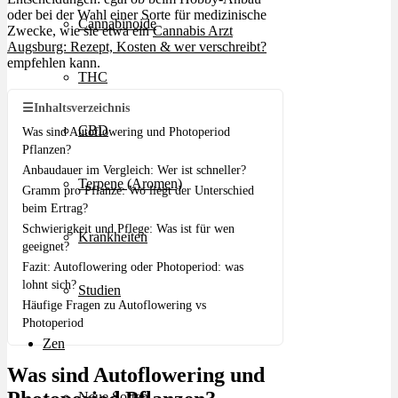
oder bei der Wahl einer Sorte für medizinische
Cannabinoide
Zwecke, wie sie etwa ein
Cannabis Arzt
Augsburg: Rezept, Kosten & wer verschreibt?
empfehlen kann.
THC
☰
Inhaltsverzeichnis
CBD
Was sind Autoflowering und Photoperiod
Pflanzen?
Anbaudauer im Vergleich: Wer ist schneller?
Terpene (Aromen)
Gramm pro Pflanze: Wo liegt der Unterschied
beim Ertrag?
Schwierigkeit und Pflege: Was ist für wen
Krankheiten
geeignet?
Fazit: Autoflowering oder Photoperiod: was
lohnt sich?
Studien
Häufige Fragen zu Autoflowering vs
Photoperiod
Zen
Was sind Autoflowering und
Neue Sorten