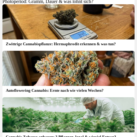
Photoperiod: Gramm, Dauer & was lohnt sich?
Zwittrige Cannabispflanze: Hermaphrodit erkennen & was tun?
Autoflowering Cannabis: Ernte nach wie vielen Wochen?
Cannabis Zuhause anbauen: 3 Pflanzen, legal & wieviel Ertrag?