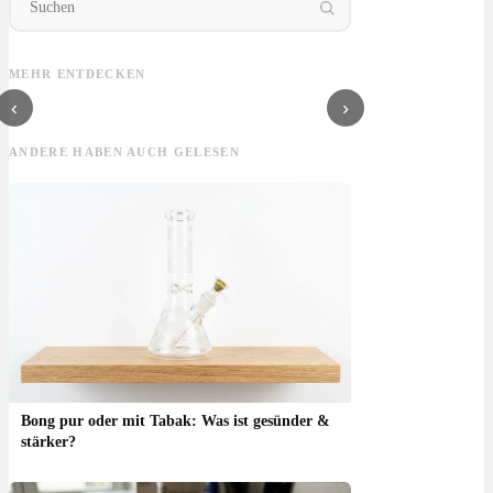
Schimmel an
Low Stress Training:
Zwittrige
Can
Cannabis erkennen:
Anleitung, Wann &
Cannabispflanze:
lega
Aussehen, Geruch &
wieviel mehr Ertrag?
Hermaphrodit
Imp
MEHR ENTDECKEN
was tun?
erkennen & was
Eur
tun?
‹
›
ANDERE HABEN AUCH GELESEN
Bong pur oder mit Tabak: Was ist gesünder &
stärker?