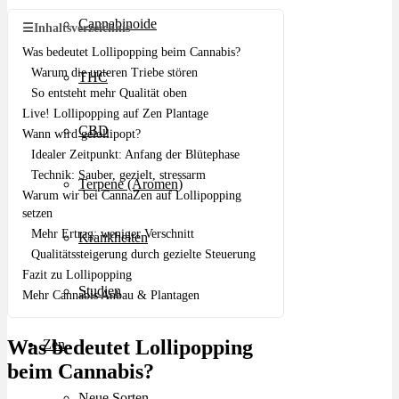
Cannabinoide
☰
Inhaltsverzeichnis
Was bedeutet Lollipopping beim Cannabis?
Warum die unteren Triebe stören
THC
So entsteht mehr Qualität oben
Live! Lollipopping auf Zen Plantage
CBD
Wann wird gelollipopt?
Idealer Zeitpunkt: Anfang der Blütephase
Technik: Sauber, gezielt, stressarm
Terpene (Aromen)
Warum wir bei CannaZen auf Lollipopping
setzen
Mehr Ertrag: weniger Verschnitt
Krankheiten
Qualitätssteigerung durch gezielte Steuerung
Fazit zu Lollipopping
Studien
Mehr Cannabis Anbau & Plantagen
Was bedeutet Lollipopping
Zen
beim Cannabis?
Neue Sorten