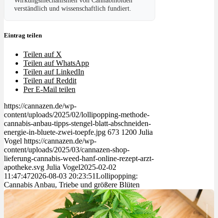
Wirkungsmechanismen von Cannabinoiden
verständlich und wissenschaftlich fundiert.
Eintrag teilen
Teilen auf X
Teilen auf WhatsApp
Teilen auf LinkedIn
Teilen auf Reddit
Per E-Mail teilen
https://cannazen.de/wp-
content/uploads/2025/02/lollipopping-methode-
cannabis-anbau-tipps-stengel-blatt-abschneiden-
energie-in-bluete-zwei-toepfe.jpg
673
1200
Julia
Vogel
https://cannazen.de/wp-
content/uploads/2025/03/cannazen-shop-
lieferung-cannabis-weed-hanf-online-rezept-arzt-
apotheke.svg
Julia Vogel
2025-02-02
11:47:47
2026-08-03 20:23:51
Lollipopping:
Cannabis Anbau, Triebe und größere Blüten