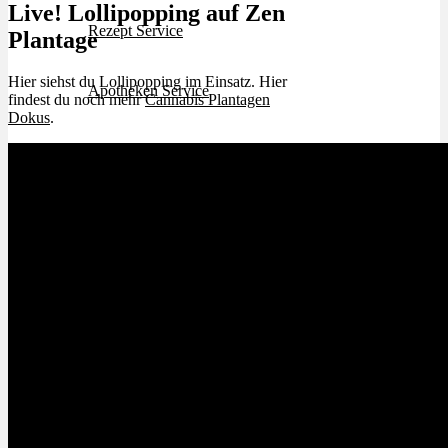
Live! Lollipopping auf Zen
Rezept Service
Plantage
Hier siehst du Lollipopping im Einsatz. Hier
Apotheken Service
findest du noch mehr
Cannabis Plantagen
Dokus
.
Lieferung
Cannabis Karte
Zen TV
Erfahrungen
Login