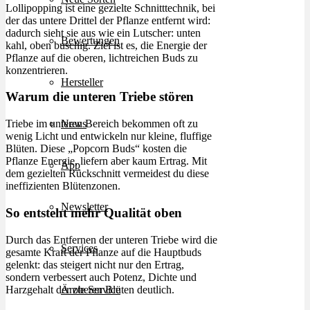
Lollipopping ist eine gezielte Schnitttechnik, bei
der das untere Drittel der Pflanze entfernt wird:
dadurch sieht sie aus wie ein Lutscher: unten
Bewertungen
kahl, oben buschig. Ziel ist es, die Energie der
Pflanze auf die oberen, lichtreichen Buds zu
konzentrieren.
Hersteller
Warum die unteren Triebe stören
News
Triebe im unteren Bereich bekommen oft zu
wenig Licht und entwickeln nur kleine, fluffige
Blüten. Diese „Popcorn Buds“ kosten die
Pflanze Energie, liefern aber kaum Ertrag. Mit
App
dem gezielten Rückschnitt vermeidest du diese
ineffizienten Blütenzonen.
Newsletter
So entsteht mehr Qualität oben
Durch das Entfernen der unteren Triebe wird die
Services
gesamte Kraft der Pflanze auf die Hauptbuds
gelenkt: das steigert nicht nur den Ertrag,
sondern verbessert auch Potenz, Dichte und
Harzgehalt der oberen Blüten deutlich.
Ärzte Service