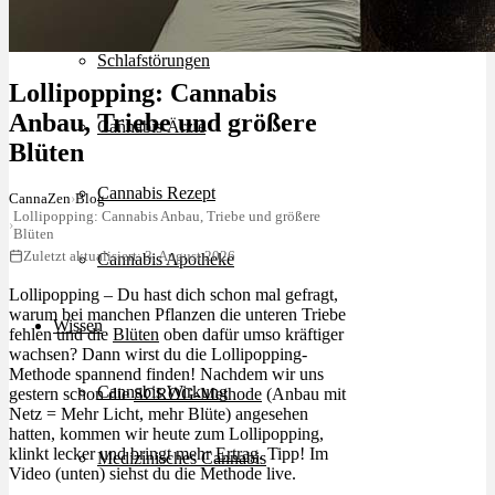
Schlafstörungen
Lollipopping: Cannabis
Anbau, Triebe und größere
Cannabis Ärzte
Blüten
Cannabis Rezept
CannaZen
›
Blog
Lollipopping: Cannabis Anbau, Triebe und größere
›
Blüten
Zuletzt aktualisiert: 3. August 2026
Cannabis Apotheke
Lollipopping – Du hast dich schon mal gefragt,
warum bei manchen Pflanzen die unteren Triebe
Wissen
fehlen und die
Blüten
oben dafür umso kräftiger
wachsen? Dann wirst du die Lollipopping-
Methode spannend finden! Nachdem wir uns
Cannabis Wirkung
gestern schon die
SCROG-Methode
(Anbau mit
Netz = Mehr Licht, mehr Blüte) angesehen
hatten, kommen wir heute zum Lollipopping,
klinkt lecker und bringt mehr
Ertrag
. Tipp! Im
Medizinisches Cannabis
Video (unten) siehst du die Methode live.