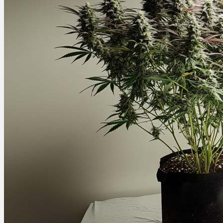
Ablauf
Therapien
Alle Krankheiten
Chronische Schmerzen
ADHS
Angststörungen
Chronische Migräne
Depressionen