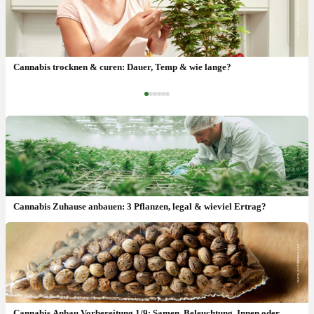
Hanf toppen: Wann, Wie & wieviel mehr Ertrag bringt es?
Cannabis trocknen & curen: Dauer, Temp & wie lange?
‹
›
Cannabis Zuhause anbauen: 3 Pflanzen, legal & wieviel Ertrag?
Cannabis Anbau Vorbereitung 1/9: Samen, Beleuchtung, Innen oder