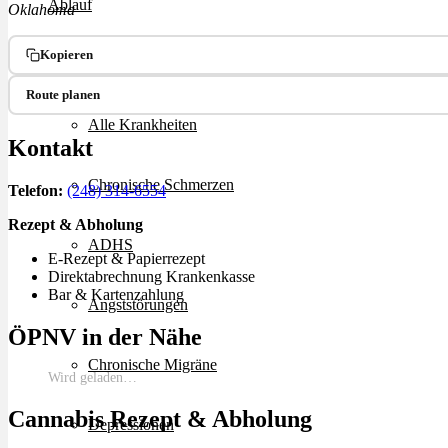
Ablauf
Oklahoma
Kopieren
Therapien
Route planen
Alle Krankheiten
Kontakt
Chronische Schmerzen
Telefon:
(248) 314-6554
Rezept & Abholung
ADHS
E-Rezept & Papierrezept
Direktabrechnung Krankenkasse
Bar & Kartenzahlung
Angststörungen
ÖPNV in der Nähe
Chronische Migräne
Wird geladen…
Cannabis Rezept & Abholung
Depressionen