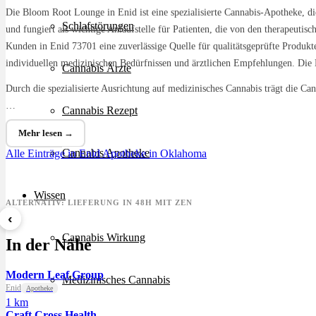
Die Bloom Root Lounge in Enid ist eine spezialisierte Cannabis-Apotheke, di
Schlafstörungen
und fungiert als wichtige Anlaufstelle für Patienten, die von den therapeut
Kunden in Enid 73701 eine zuverlässige Quelle für qualitätsgeprüfte Produkte
individuellen medizinischen Bedürfnissen und ärztlichen Empfehlungen. Die 
Cannabis Ärzte
Durch die spezialisierte Ausrichtung auf medizinisches Cannabis trägt die Ca
…
Cannabis Rezept
Mehr lesen →
Cannabis Apotheke
Alle Einträge in Enid
Apotheke in Oklahoma
Wissen
ALTERNATIV: LIEFERUNG IN 48H MIT ZEN
‹
Sour Mintz Haze
Papaya Bomb
8 Bal
Cannabis Wirkung
In der Nähe
ab 5,99 €/g
ab 4,55 €/g
ab 7,2
Modern Leaf Group
Medizinisches Cannabis
Enid
Apotheke
1 km
Craft Cross Health