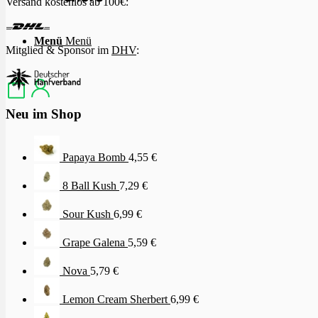
Versand kostenlos ab 100€:
Menü
Menü
Mitglied & Sponsor im
DHV
:
Neu im Shop
Papaya Bomb
4,55
€
8 Ball Kush
7,29
€
Sour Kush
6,99
€
Grape Galena
5,59
€
Nova
5,79
€
Lemon Cream Sherbert
6,99
€