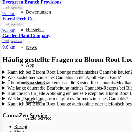
Evergreen Branch Provisions
Enid
Apotheke
Bewertungen
9.1 km
Forest Herb Co
Enid
Apotheke
Hersteller
9.1 km
Garden Plant Company
Enid
Apotheke
9.6 km
News
Häufig gestellte Fragen zu Bloom Root Lo
App
Kann ich bei Bloom Root Lounge medizinisches Cannabis kaufen
Was kostet medizinisches Cannabis in der Apotheke in Enid?
Übernimmt meine Krankenkasse die Kosten für Cannabis-Medika
Newsletter
Wie lange dauert die Bearbeitung meines Cannabis-Rezepts bei 
Brauche ich für jede Abholung ein neues Rezept bei Bloom Root
Welche Darreichungsformen gibt es für medizinisches Cannabis?
Services
Kann ich bei Bloom Root Lounge auch online oder telefonisch bes
CannaZen Service
Ärzte Service
Rezept
Shop