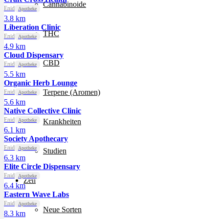
Cannabinoide
Enid
Apotheke
3.8 km
Liberation Clinic
THC
Enid
Apotheke
4.9 km
Cloud Dispensary
CBD
Enid
Apotheke
5.5 km
Organic Herb Lounge
Terpene (Aromen)
Enid
Apotheke
5.6 km
Native Collective Clinic
Enid
Apotheke
Krankheiten
6.1 km
Society Apothecary
Enid
Apotheke
Studien
6.3 km
Elite Circle Dispensary
Enid
Apotheke
Zen
6.4 km
Eastern Wave Labs
Enid
Apotheke
Neue Sorten
8.3 km