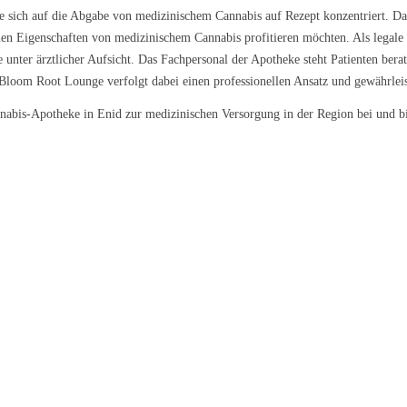
e sich auf die Abgabe von medizinischem Cannabis auf Rezept konzentriert. Das
ischen Eigenschaften von medizinischem Cannabis profitieren möchten. Als lega
 unter ärztlicher Aufsicht. Das Fachpersonal der Apotheke steht Patienten berat
Bloom Root Lounge verfolgt dabei einen professionellen Ansatz und gewährleis
nnabis-Apotheke in Enid zur medizinischen Versorgung in der Region bei und bi
l Kush
Sour Kush
Grape Galena
9 €/g
ab 6,99 €/g
ab 5,59 €/g