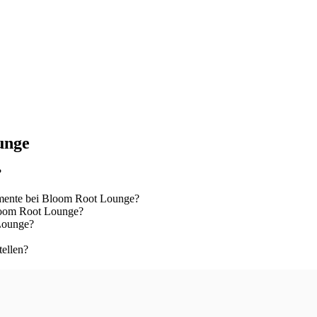
unge
?
mente bei Bloom Root Lounge?
Bloom Root Lounge?
 Lounge?
tellen?