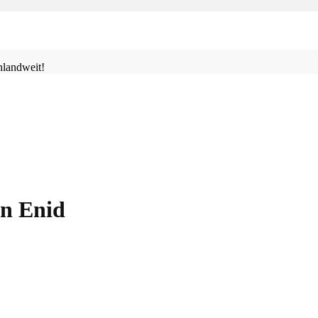
landweit!
in Enid