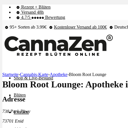
Rezept + Blüten
Versand 48h
4.7/5
Bewertung
95+ Sorten ab 3.99€
Kostenloser Versand ab 100€
Deutsch
Startseite
›
Cannabis-Karte
›
Apotheke
›
Bloom Root Lounge
Shop & Live-Bestand
Bloom Root Lounge: Apotheke 
Blüten
Adresse
738 Park Pkwy
Extrakte
73701 Enid