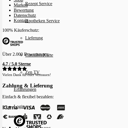
Rezept Service
Marken
Bewertung
Datenschutz
Kontakt
Apotheken Service
100% Käuferschutz:
Lieferung
Über 2.000 Bewertungen:
Cannabis Karte
4.7 / 5.0 Sterne
Zen TV
Vielen Dank für euer Vertrauen!
Zahlung & Lieferung
Erfahrungen
Einfach & flexibel bezahlen:
Login