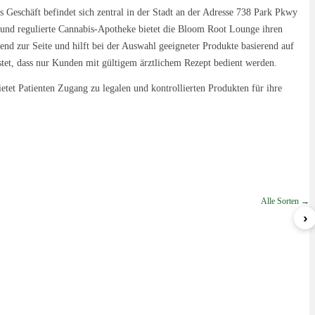
 Geschäft befindet sich zentral in der Stadt an der Adresse 738 Park Pkwy
le und regulierte Cannabis-Apotheke bietet die Bloom Root Lounge ihren
end zur Seite und hilft bei der Auswahl geeigneter Produkte basierend auf
tet, dass nur Kunden mit gültigem ärztlichem Rezept bedient werden.
etet Patienten Zugang zu legalen und kontrollierten Produkten für ihre
Alle Sorten →
›
Nova
Lemon Cream Sherbert
ab 5,79 €/g
ab 6,99 €/g