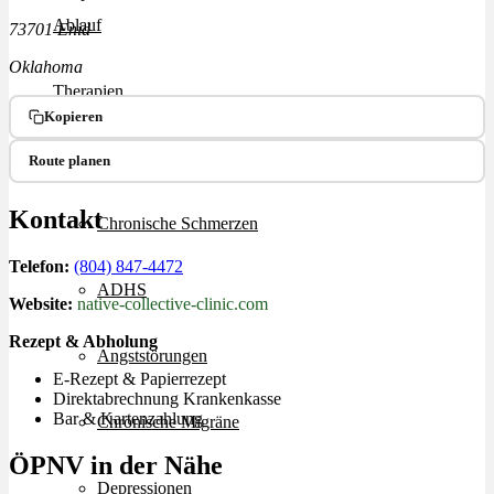
Ablauf
73701 Enid
Oklahoma
Therapien
Kopieren
Alle Krankheiten
Route planen
Kontakt
Chronische Schmerzen
Telefon:
(804) 847-4472
ADHS
Website:
native-collective-clinic.com
Rezept & Abholung
Angststörungen
E-Rezept & Papierrezept
Direktabrechnung Krankenkasse
Bar & Kartenzahlung
Chronische Migräne
ÖPNV in der Nähe
Depressionen