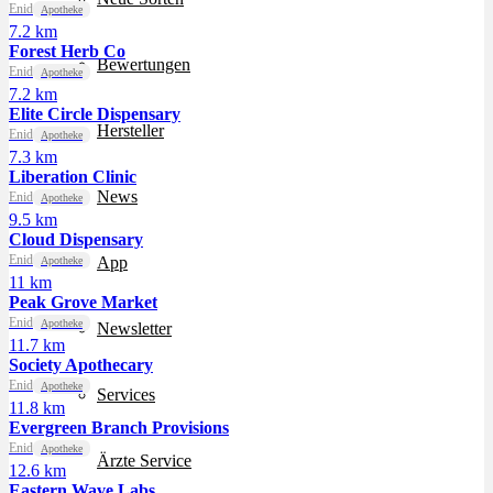
Enid
Apotheke
7.2 km
Forest Herb Co
Bewertungen
Enid
Apotheke
7.2 km
Elite Circle Dispensary
Hersteller
Enid
Apotheke
7.3 km
Liberation Clinic
News
Enid
Apotheke
9.5 km
Cloud Dispensary
Enid
App
Apotheke
11 km
Peak Grove Market
Enid
Apotheke
Newsletter
11.7 km
Society Apothecary
Enid
Apotheke
Services
11.8 km
Evergreen Branch Provisions
Enid
Apotheke
Ärzte Service
12.6 km
Eastern Wave Labs