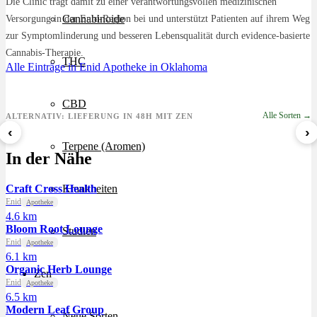
Die Clinic trägt damit zu einer verantwortungsvollen medizinischen
Cannabinoide
Versorgung in der Enid-Region bei und unterstützt Patienten auf ihrem Weg
zur Symptomlinderung und besseren Lebensqualität durch evidence-basierte
Cannabis-Therapie.
THC
Alle Einträge in Enid
Apotheke in Oklahoma
CBD
Alle Sorten →
ALTERNATIV: LIEFERUNG IN 48H MIT ZEN
‹
›
Terpene (Aromen)
8 Ball Kush
Sour Kush
Grape Galena
In der Nähe
ab 7,29 €/g
ab 6,99 €/g
ab 5,59 €/g
Craft Cross Health
Krankheiten
Enid
Apotheke
4.6 km
Bloom Root Lounge
Studien
Enid
Apotheke
6.1 km
Organic Herb Lounge
Zen
Enid
Apotheke
6.5 km
Modern Leaf Group
Neue Sorten