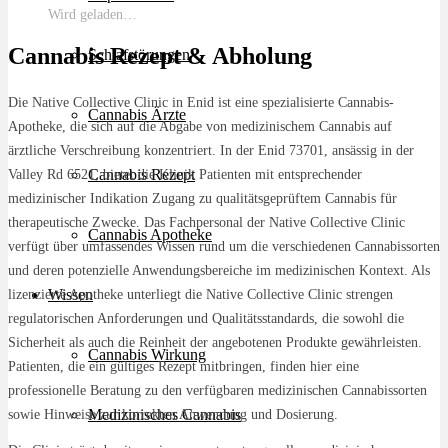
Wird geladen…
Cannabis Rezept & Abholung
Schlafstörungen
Die Native Collective Clinic in Enid ist eine spezialisierte Cannabis-
Cannabis Ärzte
Apotheke, die sich auf die Abgabe von medizinischem Cannabis auf
ärztliche Verschreibung konzentriert. In der Enid 73701, ansässig in der
Cannabis Rezept
Valley Rd 6521, bietet die Klinik Patienten mit entsprechender
medizinischer Indikation Zugang zu qualitätsgeprüftem Cannabis für
therapeutische Zwecke. Das Fachpersonal der Native Collective Clinic
Cannabis Apotheke
verfügt über umfassendes Wissen rund um die verschiedenen Cannabissorten
und deren potenzielle Anwendungsbereiche im medizinischen Kontext. Als
Wissen
lizenzierte Apotheke unterliegt die Native Collective Clinic strengen
regulatorischen Anforderungen und Qualitätsstandards, die sowohl die
Sicherheit als auch die Reinheit der angebotenen Produkte gewährleisten.
Cannabis Wirkung
Patienten, die ein gültiges Rezept mitbringen, finden hier eine
professionelle Beratung zu den verfügbaren medizinischen Cannabissorten
Medizinisches Cannabis
sowie Hinweise zur korrekten Anwendung und Dosierung.