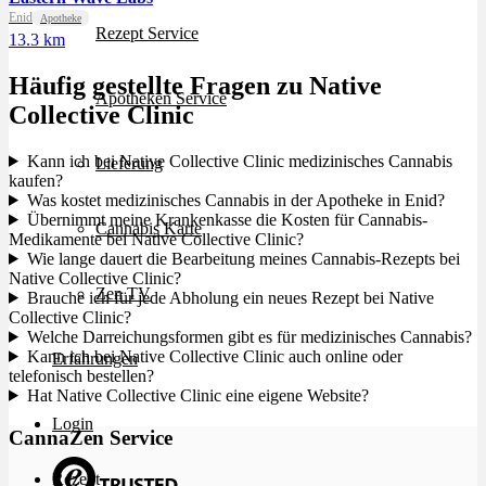
Enid
Apotheke
Rezept Service
13.3 km
Häufig gestellte Fragen zu Native
Apotheken Service
Collective Clinic
Kann ich bei Native Collective Clinic medizinisches Cannabis
Lieferung
kaufen?
Was kostet medizinisches Cannabis in der Apotheke in Enid?
Übernimmt meine Krankenkasse die Kosten für Cannabis-
Cannabis Karte
Medikamente bei Native Collective Clinic?
Wie lange dauert die Bearbeitung meines Cannabis-Rezepts bei
Native Collective Clinic?
Zen TV
Brauche ich für jede Abholung ein neues Rezept bei Native
Collective Clinic?
Welche Darreichungsformen gibt es für medizinisches Cannabis?
Kann ich bei Native Collective Clinic auch online oder
Erfahrungen
telefonisch bestellen?
Hat Native Collective Clinic eine eigene Website?
Login
CannaZen Service
Rezept