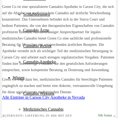
Green Co ist eine spezialisierte Cannabis-Apotheke in Carson City, die sich
auf die Abgabe von medizinischem Cannabis auf ärztliche Verschreibung
Schlafstörungen
konzentriert. Das Unternehmen befindet sich in der Sierra Court und
bedient Patienten, die von den therapeutischen Eigenschaften von Cannabis
Cannabis Ärzte
profitieren möchten. Als zuverlässiger Ansprechpartner für legales
medizinisches Cannabis bietet Green Co eine sachliche und professionelle
Beratung für Menschen mit entsprechenden ärztlichen Rezepten. Die
Cannabis Rezept
Apotheke versteht sich als wichtiger Teil der medizinischen Versorgung in
Carson City und arbeitet nach strengen regulatorischen Vorgaben. Patienten
Cannabis Apotheke
finden hier hochwertige Produkte, die den gesetzlichen Anforderungen
entsprechen, sowie kompetente Beratung zu Dosierung und Anwendung.
Wissen
Green Co trägt dazu bei, medizinisches Cannabis für berechtigte Patienten
zugänglich zu machen und bietet eine diskrete, vertrauensvolle Umgebung
für diese spezialisierten medizinischen Dienste.
Cannabis Wirkung
Alle Einträge in Carson City
Apotheke in Nevada
Medizinisches Cannabis
Alle Sorten →
ALTERNATIV: LIEFERUNG IN 48H MIT ZEN