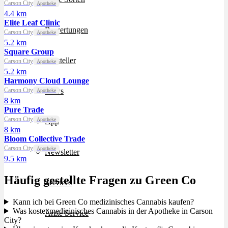
Carson City
Apotheke
4.4 km
Elite Leaf Clinic
Bewertungen
Carson City
Apotheke
5.2 km
Square Group
Hersteller
Carson City
Apotheke
5.2 km
Harmony Cloud Lounge
Carson City
News
Apotheke
8 km
Pure Trade
Carson City
Apotheke
App
8 km
Bloom Collective Trade
Carson City
Apotheke
Newsletter
9.5 km
Häufig gestellte Fragen zu Green Co
Services
Kann ich bei Green Co medizinisches Cannabis kaufen?
Was kostet medizinisches Cannabis in der Apotheke in Carson
Ärzte Service
City?