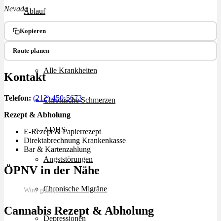
Nevada
Ablauf
Kopieren
Therapien
Route planen
Alle Krankheiten
Kontakt
Telefon:
(212) 450-5673
Chronische Schmerzen
Rezept & Abholung
ADHS
E-Rezept & Papierrezept
Direktabrechnung Krankenkasse
Bar & Kartenzahlung
Angststörungen
ÖPNV in der Nähe
Chronische Migräne
Wird geladen…
Cannabis Rezept & Abholung
Depressionen