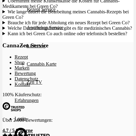
Übernimmt meine Krankenkasse die Kosten für Cannabis-
Medikamente bei Green Co?
Rezept Service
Wie lange dauert die Bearbeitung meines Cannabis-Rezepts bei
Green Co?
Brauche ich für jede Abholung ein neues Rezept bei Green Co?
Apotheken Service
Welche Darreichungsformen gibt es für medizinisches Cannabis?
Kann ich bei Green Co auch online oder telefonisch bestellen?
CannaZen Service
Lieferung
Rezept
Shop
Cannabis Karte
Marken
Bewertung
Datenschutz
Zen TV
Kontakt
100% Käuferschutz:
Erfahrungen
Login
Über 2.000 Bewertungen:
4.7 / 5.0 Sterne