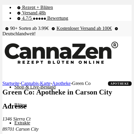
Rezept + Blüten
Versand 48h
4.7/5
Bewertung
90+ Sorten ab 3.99€
Kostenloser Versand ab 100€
Deutschlandweit!
Startseite
›
Cannabis-Karte
›
Apotheke
›
Green Co
APOTHEKE
Shop & Live-Bestand
Green Co: Apotheke in Carson City
Adresse
Blüten
1346 Sierra Ct
Extrakte
89701 Carson City