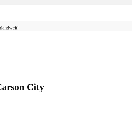
landweit!
Carson City