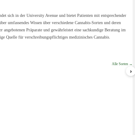
ndet sich in der University Avenue und bietet Patienten mit entsprechender
t über umfassendes Wissen über verschiedene Cannabis-Sorten und deren
er angebotenen Präparate und gewährleistet eine sachkundige Beratung im
ge Quelle für verschreibungspflichtiges medizinisches Cannabis.
Alle Sorten →
›
Sherbert
Blueberry Gelato
GWagon
ab 5,99 €/g
ab 8,49 €/g