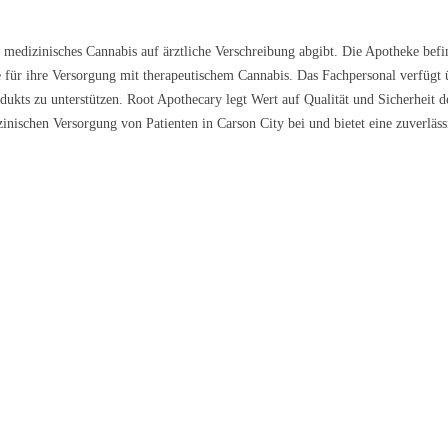
e medizinisches Cannabis auf ärztliche Verschreibung abgibt. Die Apotheke befi
le für ihre Versorgung mit therapeutischem Cannabis. Das Fachpersonal verfüg
kts zu unterstützen. Root Apothecary legt Wert auf Qualität und Sicherheit d
ischen Versorgung von Patienten in Carson City bei und bietet eine zuverlässi
 Galena
Nova
Lemon Cream 
9 €/g
ab 5,79 €/g
ab 6,99 €/g