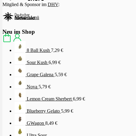
Mitglied & Sponsor im
DHV
:
Menü
Menü
Neu im Shop
8 Ball Kush
7,29
€
Sour Kush
6,99
€
Grape Galena
5,59
€
Nova
5,79
€
Lemon Cream Sherbert
6,99
€
Blueberry Gelato
5,99
€
GWagon
8,49
€
Ultra Sour