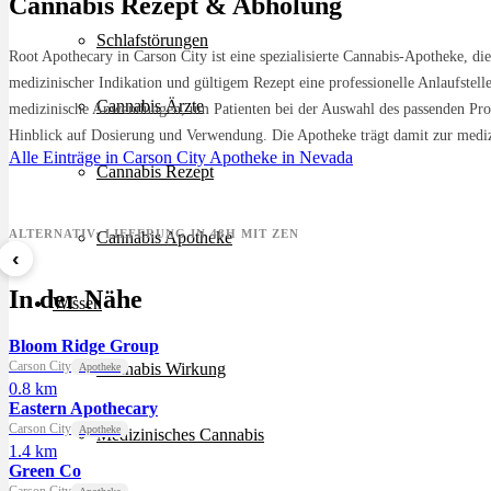
Cannabis Rezept & Abholung
Schlafstörungen
Root Apothecary in Carson City ist eine spezialisierte Cannabis-Apotheke, di
medizinischer Indikation und gültigem Rezept eine professionelle Anlaufstel
Cannabis Ärzte
medizinische Anwendungen, um Patienten bei der Auswahl des passenden Produ
Hinblick auf Dosierung und Verwendung. Die Apotheke trägt damit zur medizin
Alle Einträge in Carson City
Apotheke in Nevada
Cannabis Rezept
ALTERNATIV: LIEFERUNG IN 48H MIT ZEN
Cannabis Apotheke
‹
8 Ball Kush
Sour Kush
Grape
In der Nähe
ab 7,29 €/g
ab 6,99 €/g
ab 5,5
Wissen
Bloom Ridge Group
Carson City
Cannabis Wirkung
Apotheke
0.8 km
Eastern Apothecary
Carson City
Apotheke
Medizinisches Cannabis
1.4 km
Green Co