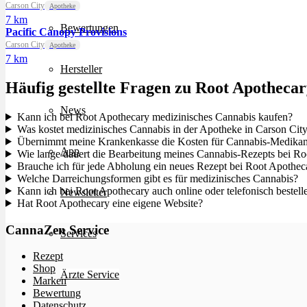
Carson City
Apotheke
7 km
Bewertungen
Pacific Canopy Provisions
Carson City
Apotheke
7 km
Hersteller
Häufig gestellte Fragen zu Root Apotheca
News
Kann ich bei Root Apothecary medizinisches Cannabis kaufen?
Was kostet medizinisches Cannabis in der Apotheke in Carson Cit
Übernimmt meine Krankenkasse die Kosten für Cannabis-Medikam
App
Wie lange dauert die Bearbeitung meines Cannabis-Rezepts bei R
Brauche ich für jede Abholung ein neues Rezept bei Root Apothec
Welche Darreichungsformen gibt es für medizinisches Cannabis?
Kann ich bei Root Apothecary auch online oder telefonisch bestell
Newsletter
Hat Root Apothecary eine eigene Website?
CannaZen Service
Services
Rezept
Shop
Ärzte Service
Marken
Bewertung
Datenschutz