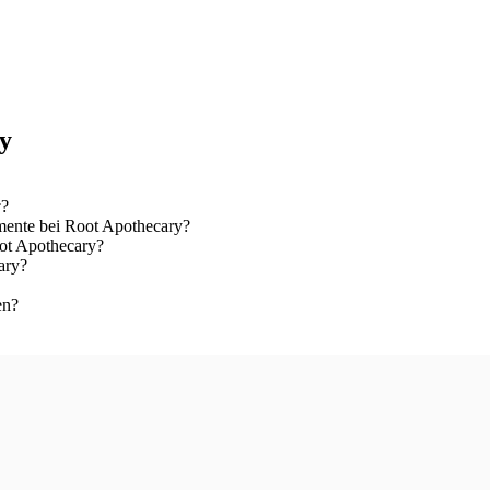
ry
y?
ente bei Root Apothecary?
oot Apothecary?
ary?
en?