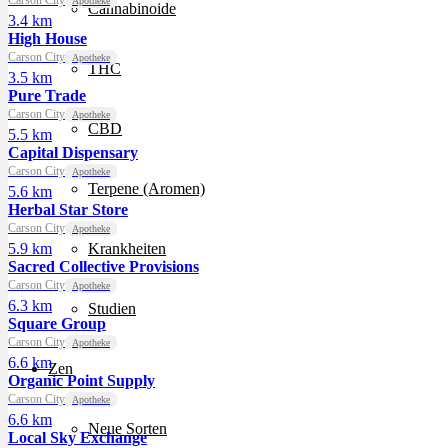
Carson City
Apotheke
Cannabinoide
3.4 km
High House
Carson City
Apotheke
THC
3.5 km
Pure Trade
Carson City
Apotheke
CBD
5.5 km
Capital Dispensary
Carson City
Apotheke
Terpene (Aromen)
5.6 km
Herbal Star Store
Carson City
Apotheke
5.9 km
Krankheiten
Sacred Collective Provisions
Carson City
Apotheke
6.3 km
Studien
Square Group
Carson City
Apotheke
6.6 km
Zen
Organic Point Supply
Carson City
Apotheke
6.6 km
Neue Sorten
Local Sky Exchange