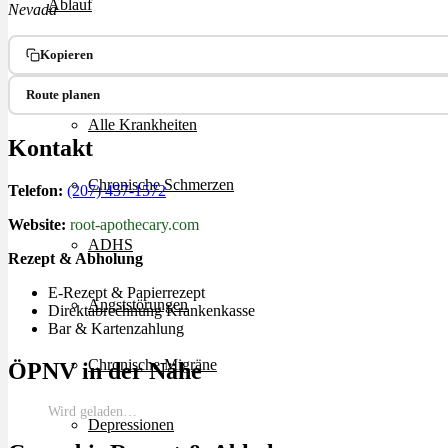
Ablauf
Nevada
Kopieren
Therapien
Route planen
Alle Krankheiten
Kontakt
Chronische Schmerzen
Telefon:
(207) 457-1572
Website:
root-apothecary.com
ADHS
Rezept & Abholung
E-Rezept & Papierrezept
Angststörungen
Direktabrechnung Krankenkasse
Bar & Kartenzahlung
Chronische Migräne
ÖPNV in der Nähe
Wird geladen…
Depressionen