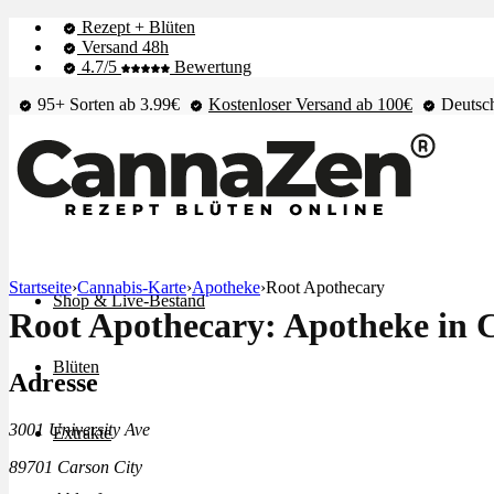
Rezept + Blüten
Versand 48h
4.7/5
Bewertung
95+ Sorten ab 3.99€
Kostenloser Versand ab 100€
Deutsch
Startseite
›
Cannabis-Karte
›
Apotheke
›
Root Apothecary
Shop & Live-Bestand
Root Apothecary: Apotheke in 
Blüten
Adresse
3001 University Ave
Extrakte
89701 Carson City