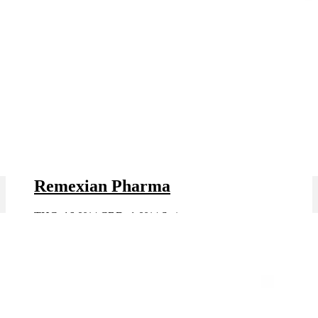
White Widow x 16,0% THC |
Remexian Pharma
THC: 16.0%
|
CBD: 1.0%
|
Sativa
Marke: Remexian Pharma
✨High THC