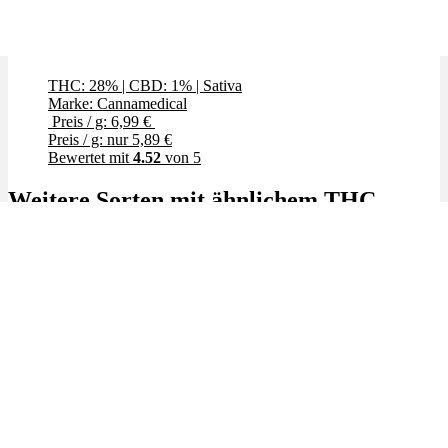
Chem de la Chem
THC: 28%
|
CBD: 1%
|
Sativa
Marke: Cannamedical
Preis / g: 6,99 €
Preis / g: nur 5,89 €
Bewertet mit
4.52
von 5
Weitere Sorten mit ähnlichem THC
✨High THC