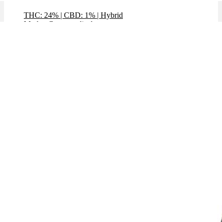
THC: 24%
|
CBD: 1%
|
Hybrid
Marke: Cannamedical
Preis / g: 5,49 €
Bewertet mit
4.35
von 5