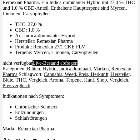
Remexian Pharma. Ein Indica-dominanter Hybrid mit 27,0 % THC
und 1,0 % CBD-Anteil. Enthaltene Hauptterpene sind Myrcen,
Limonen, Caryophyllen.
THC: 27,0 %
CBD: 1,0 %
Art: Indica-dominanter Hybrid
Hersteller: Remexian Pharma
Produkt: Remexian 27/1 CKE FLV
Terpene: Myrcen, Limonen, Caryophyllen
nicht verfügbar
Live-Bestand abfragen
Kategorien:
Blüten
,
Hybrid
,
Indica dominant
,
Marken
,
Remexian
Pharma
Schlagwort:
Cannabis, Weed, Preis, Herkunft, Hersteller,
Blüte, THC, Vergleich, Aroma, Terpene, Hanf, Shop, Vergleich,
Preisvergleich
Indikationen nach Symptomen:
Chronischer Schmerz
Entzündungen
Schlafstörungen
Marke:
Remexian Pharma