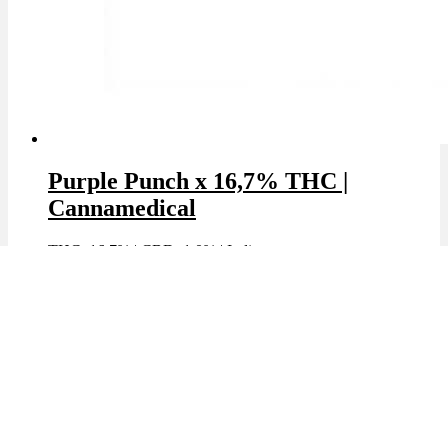
Purple Punch x 16,7% THC |
Cannamedical
THC: 16.7%
|
CBD: 1.0%
|
Indica
Marke: Cannamedical
🔥Beliebt