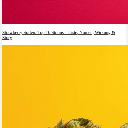
Strawberry Sorten: Top 16 Strains – Liste, Namen, Wirkung &
Story