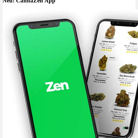
Neu! CannaZen App