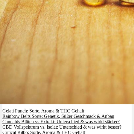
Cannabis Tinktur vs Kapseln: Was wirkt schneller & wieviel?
Gelati Punch: Sorte, Aroma & THC Gehalt
Rainbow Belts Sorte: Genetik, Süßer Geschmack & Anbau
Cannabis Blüten vs Extrakt: Unterschied & was wirkt stärker?
CBD Vollspektrum vs. Isolat: Unterschied & was wirkt besser?
Critical Bilbo: Sorte, Aroma & THC Gehalt