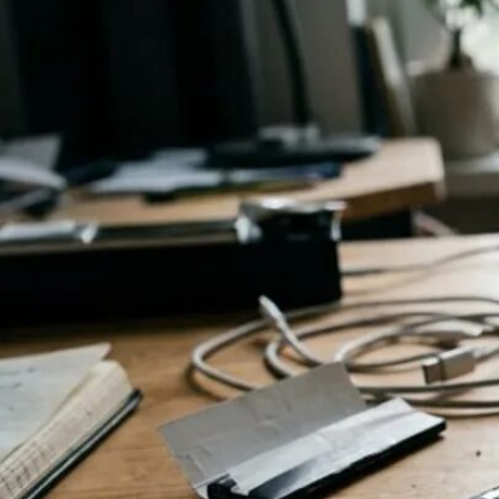
Schlafstörungen
Cannabis Ärzte
Cannabis Rezept
Cannabis Apotheke
Wissen
Cannabis Wirkung
Medizinisches Cannabis