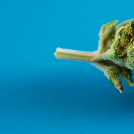
Bewertungen
Hersteller
News
App
Newsletter
Services
Ärzte Service