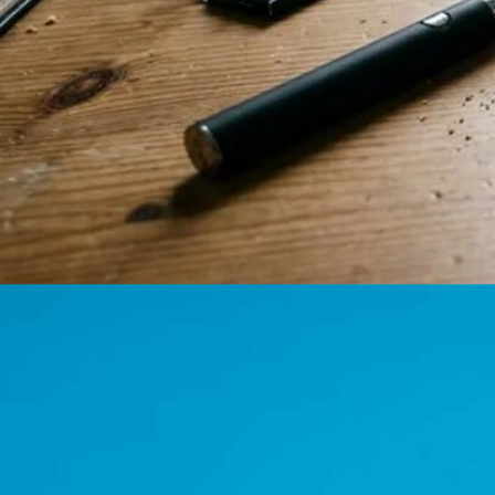
Cannabinoide
THC
CBD
Terpene (Aromen)
CBD Öl Wirkung: Schmerzen, Angst & echte Erfahrungen
Krankheiten
Studien
Zen
Neue Sorten