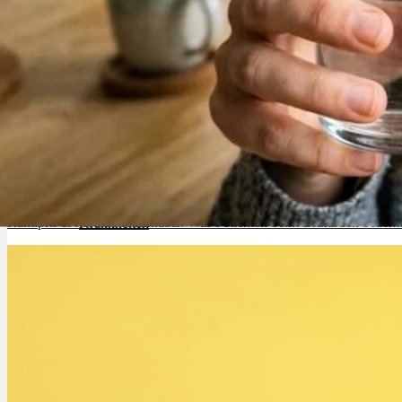
Cannabinoide
THC
CBD
Terpene (Aromen)
Ramipril & Medizinalcannabis: Was Patienten beim Blutdruck beach
Krankheiten
Studien
Zen
Neue Sorten