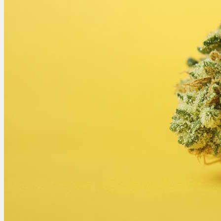
Bewertungen
Hersteller
News
App
Newsletter
Services
Ärzte Service