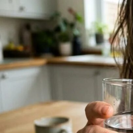
Schlafstörungen
Cannabis Ärzte
Cannabis Rezept
Cannabis Apotheke
Wissen
Cannabis Wirkung
Medizinisches Cannabis