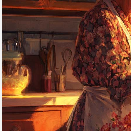
Bewertungen
Hersteller
News
App
Newsletter
Services
Ärzte Service