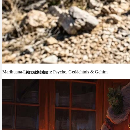
Cannabinoide
THC
CBD
Terpene (Aromen)
Marihuana Langzeitfolgen: Psyche, Gedächtnis & Gehirn
Krankheiten
Studien
Zen
Neue Sorten