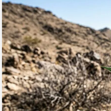
Schlafstörungen
Cannabis Ärzte
Cannabis Rezept
Cannabis Apotheke
Wissen
Cannabis Wirkung
Medizinisches Cannabis