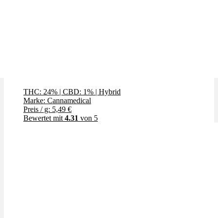
Creamy Kee's
THC: 24%
|
CBD: 1%
|
Hybrid
Marke: Cannamedical
Preis / g: 5,49 €
Bewertet mit
4.31
von 5