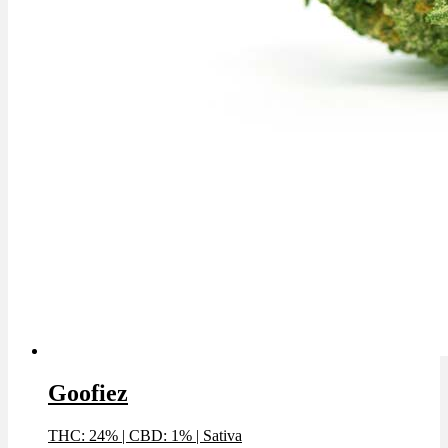
Goofiez
THC: 24%
|
CBD: 1%
|
Sativa