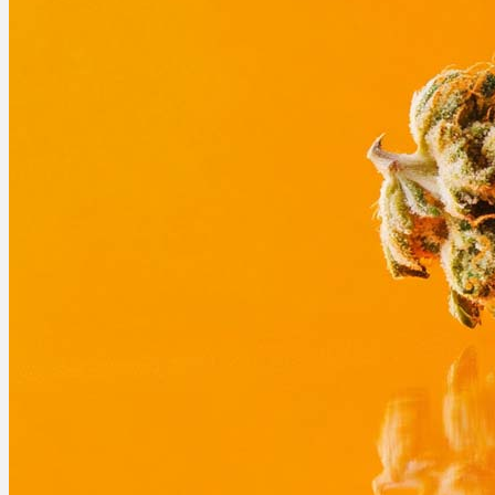
Bewertungen
Hersteller
News
App
Newsletter
Services
Ärzte Service