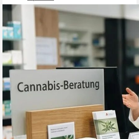
Schlafstörungen
Cannabis Ärzte
Cannabis Rezept
Cannabis Apotheke
Wissen
Cannabis Wirkung
Medizinisches Cannabis