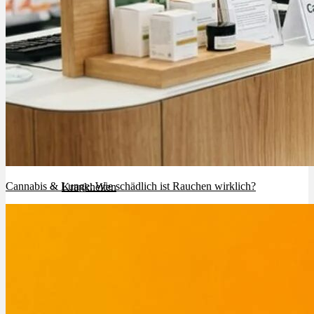
Cannabinoide
THC
CBD
Terpene (Aromen)
Cannabis & Lunge: Wie schädlich ist Rauchen wirklich?
Krankheiten
Studien
Zen
Neue Sorten