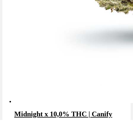
Midnight x 10,0% THC | Canify
THC: 10.0%
|
CBD: 1.0%
|
Hybrid
Marke: Canify