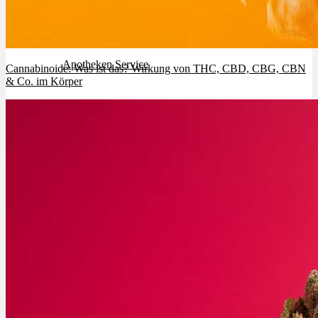
Rezept Service
Apotheken Service
Cannabinoide: Was ist das? Wirkung von THC, CBD, CBG, CBN
& Co. im Körper
Lieferung
Cannabis Karte
Zen TV
Erfahrungen
Login