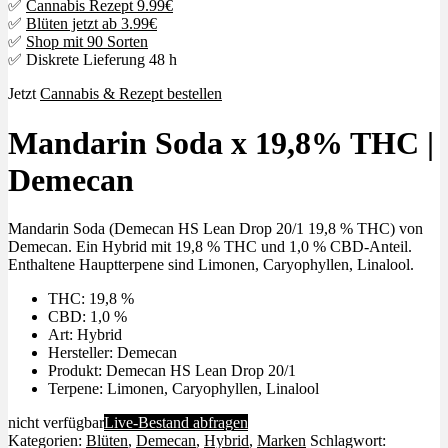
✅
Cannabis Rezept 9.99€
✅
Blüten jetzt ab 3.99€
✅
Shop mit 90 Sorten
✅ Diskrete Lieferung 48 h
Jetzt
Cannabis & Rezept bestellen
Mandarin Soda x 19,8% THC |
Demecan
Mandarin Soda (Demecan HS Lean Drop 20/1 19,8 % THC) von
Demecan. Ein Hybrid mit 19,8 % THC und 1,0 % CBD-Anteil.
Enthaltene Hauptterpene sind Limonen, Caryophyllen, Linalool.
THC: 19,8 %
CBD: 1,0 %
Art: Hybrid
Hersteller: Demecan
Produkt: Demecan HS Lean Drop 20/1
Terpene: Limonen, Caryophyllen, Linalool
nicht verfügbar
Live-Bestand abfragen
Kategorien:
Blüten
,
Demecan
,
Hybrid
,
Marken
Schlagwort: