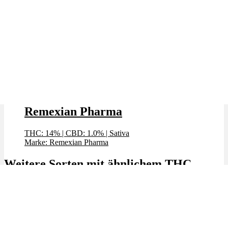
White Widow x 14,0% THC |
Remexian Pharma
THC: 14%
|
CBD: 1.0%
|
Sativa
Marke: Remexian Pharma
Weitere Sorten mit ähnlichem THC
Angebot!