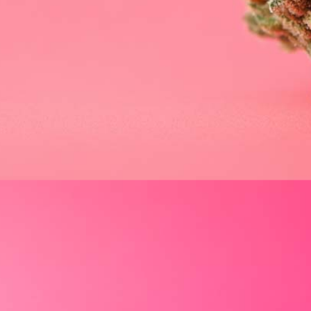
Cannabinoide
THC
CBD
Terpene (Aromen)
Krankheiten
Cali Bubba Sorte: Indica, THC-Gehalt & Wirkung erklärt
Studien
Zen
Neue Sorten