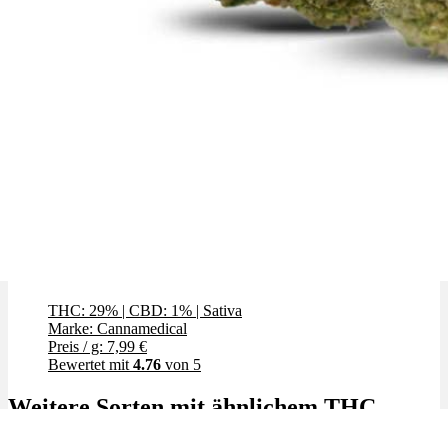
Polar Cookies
THC: 29%
|
CBD: 1%
|
Sativa
Marke: Cannamedical
Preis / g: 7,99 €
Bewertet mit
4.76
von 5
Weitere Sorten mit ähnlichem THC