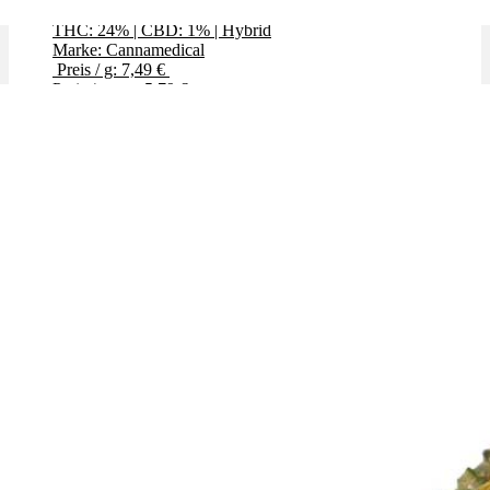
THC: 24%
|
CBD: 1%
|
Hybrid
Marke: Cannamedical
Preis / g: 7,49 €
Preis / g: nur 5,79 €
Bewertet mit
4.43
von 5
✨High THC