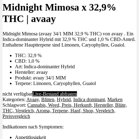
Midnight Mimosa x 32,9%
THC | avaay
Midnight Mimosa (avaay 34/1 MIM 32,9 % THC) von avaay . Ein
Indica-dominanter Hybrid mit 32,9 % THC und 1,0 % CBD-Anteil.
Enthaltene Hauptterpene sind Limonen, Caryophyllen, Guaiol.
THC: 32,9 %
CBD: 1,0 %
Art: Indica-dominanter Hybrid
Hersteller: avaay
Produkt: avaay 34/1 MIM
Terpene: Limonen, Caryophyllen, Guaiol
nicht verfügbar
Live-Bestand abfragen
Kategorien:
Avaay
,
Blüten
,
Hybrid
,
Indica dominant
,
Marken
Schlagwort:
Cannabis, Weed, Preis, Herkunft, Hersteller, Blüte,
THC, Vergleich, Aroma, Terpene, Hanf, Shop, Vergleich,
Preisvergleich
Indikationen nach Symptomen:
Appetitlosigkeit