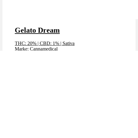
Gelato Dream
THC: 20%
|
CBD: 1%
|
Sativa
Marke: Cannamedical
Preis / g: 5,99 €
Preis / g: nur 5,78 €
Bewertet mit
4.86
von 5
🔥Beliebt