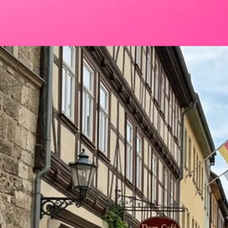
Rezept Service
Apotheken Service
Forbidden Zkittlez Sorte: THC-Wirkung, Genetik & Anbau
Lieferung
Cannabis Karte
Zen TV
Erfahrungen
Login