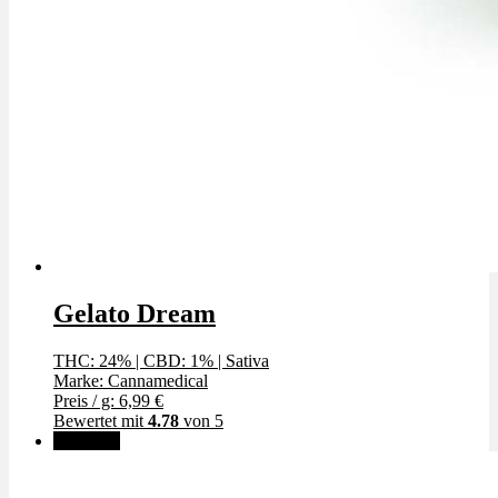
Gelato Dream
THC: 24%
|
CBD: 1%
|
Sativa
Marke: Cannamedical
Preis / g: 6,99 €
Bewertet mit
4.78
von 5
Angebot!