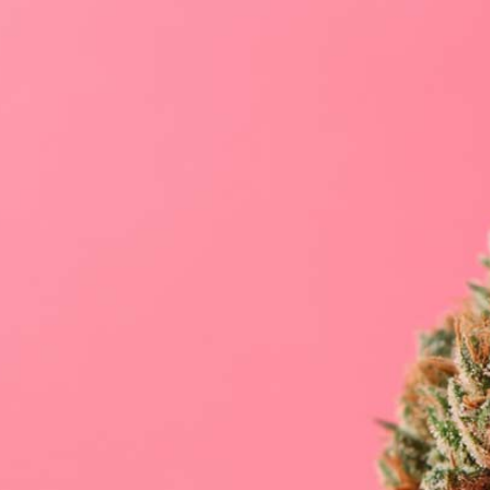
Schlafstörungen
Cannabis Ärzte
Cannabis Rezept
Cannabis Apotheke
Wissen
Cannabis Wirkung
Medizinisches Cannabis