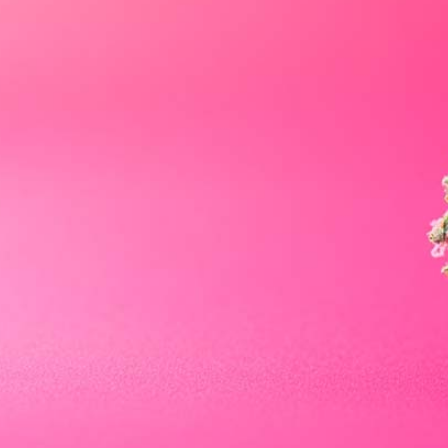
Bewertungen
Hersteller
News
App
Newsletter
Services
Ärzte Service