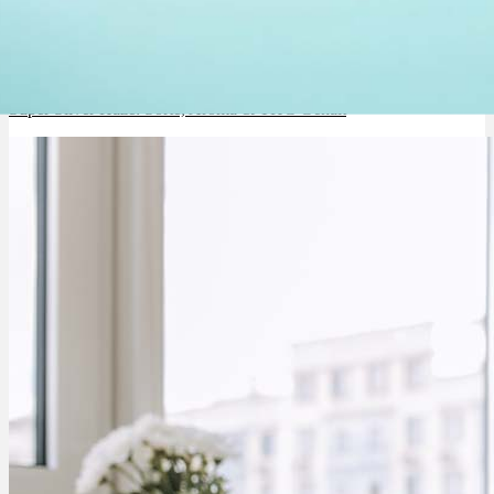
Rezept Service
Apotheken Service
Super Silver Haze: Sorte, Aroma & THC Gehalt
Lieferung
Cannabis Karte
Zen TV
Erfahrungen
Login