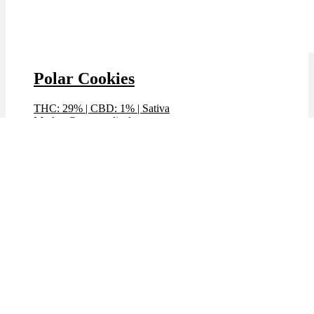
Polar Cookies
THC: 29%
|
CBD: 1%
|
Sativa
Marke: Cannamedical
Preis / g: 7,99 €
Bewertet mit
4.76
von 5