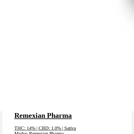
White Widow x 14,0% THC |
Remexian Pharma
THC: 14%
|
CBD: 1.0%
|
Sativa
Marke: Remexian Pharma