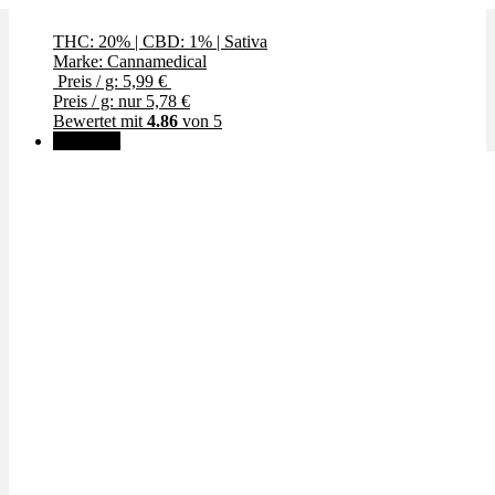
THC: 20%
|
CBD: 1%
|
Sativa
Marke: Cannamedical
Preis / g: 5,99 €
Preis / g: nur 5,78 €
Bewertet mit
4.86
von 5
🔥Beliebt