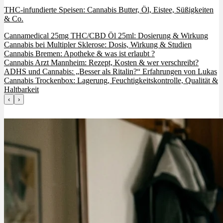
THC-infundierte Speisen: Cannabis Butter, Öl, Eistee, Süßigkeiten
& Co.
Cannamedical 25mg THC/CBD Öl 25ml: Dosierung & Wirkung
Cannabis bei Multipler Sklerose: Dosis, Wirkung & Studien
Cannabis Bremen: Apotheke & was ist erlaubt ?
Cannabis Arzt Mannheim: Rezept, Kosten & wer verschreibt?
ADHS und Cannabis: „Besser als Ritalin?“ Erfahrungen von Lukas
Cannabis Trockenbox: Lagerung, Feuchtigkeitskontrolle, Qualität &
Haltbarkeit
‹
›