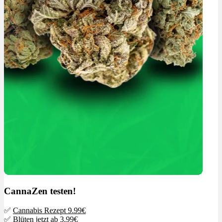
CannaZen testen!
✅
Cannabis Rezept 9.99€
✅
Blüten jetzt ab 3.99€