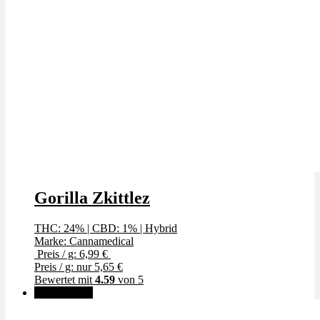
Gorilla Zkittlez
THC: 24%
|
CBD: 1%
|
Hybrid
Marke: Cannamedical
Preis / g: 6,99 €
Preis / g: nur 5,65 €
Bewertet mit
4.59
von 5
✨High THC