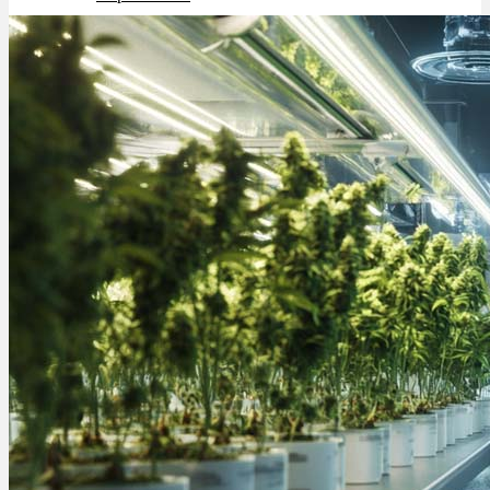
Schlafstörungen
Cannabis Ärzte
Cannabis Rezept
Cannabis Apotheke
Wissen
Cannabis Wirkung
Medizinisches Cannabis