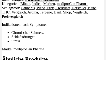
Kategorien:
Blüten
,
Indica
,
Marken
,
mediproCan Pharma
Schlagwort:
Cannabis, Weed, Preis, Herkunft, Hersteller, Blüte,
THC, Vergleich, Aroma, Terpene, Hanf, Shop, Vergleich,
Preisvergleich
Indikationen nach Symptomen:
Chronischer Schmerz
Schlafstörungen
Stress
Marke:
mediproCan Pharma
Ähnliche Produkte
Angebot!