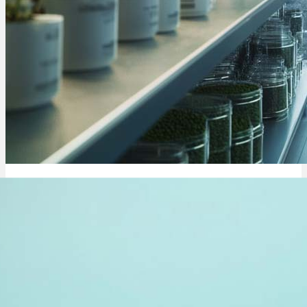
Cannabinoide
THC
CBD
Terpene (Aromen)
Krankheiten
Cannabis & Kraftsport: Muskelaufbau, Testosteron & Erfahrungen
Studien
Zen
Neue Sorten