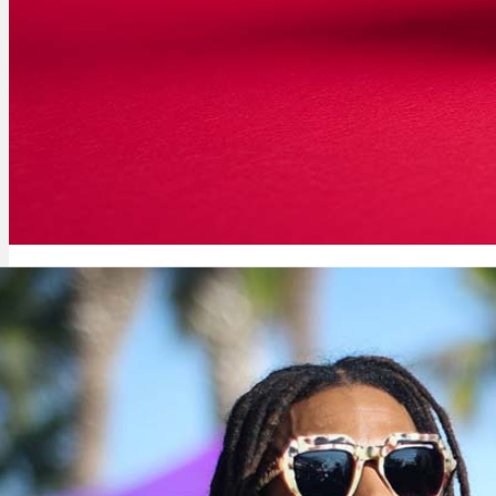
Cannabinoide
THC
CBD
Terpene (Aromen)
Krankheiten
Headband: Sorte, Aroma, Wirkung & THC Gehalt
Studien
Zen
Neue Sorten