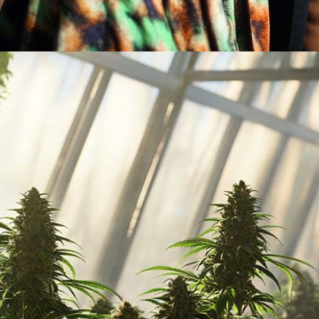
Rezept Service
Apotheken Service
Justin Bieber: Vom Teenie-Star zum Cannabis-Unternehmer + ‚Peach
Lieferung
Cannabis Karte
Zen TV
Erfahrungen
Login