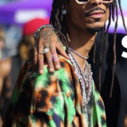
Bewertungen
Hersteller
News
App
Newsletter
Services
Ärzte Service