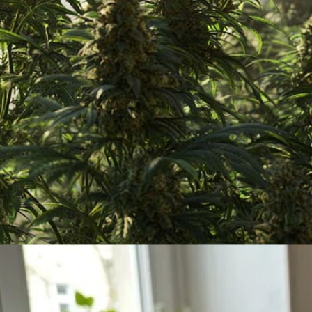
Menü
Menü
Shantibaba: Genetik, Medizinisches Cannabis & Legenden: Der stille 