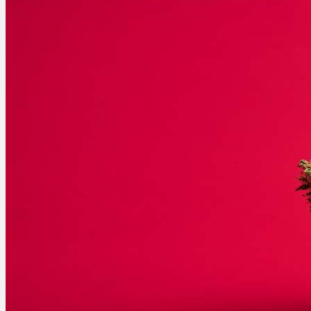
Schlafstörungen
Cannabis Ärzte
Cannabis Rezept
Cannabis Apotheke
Wissen
Cannabis Wirkung
Medizinisches Cannabis