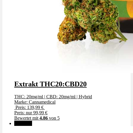
Extrakt THC20:CBD20
THC: 20mg/ml
|
CBD: 20mg/ml
|
Hybrid
Marke: Cannamedical
Preis: 139,99 €
Preis: nur 99,99 €
Bewertet mit
4.86
von 5
Angebot!