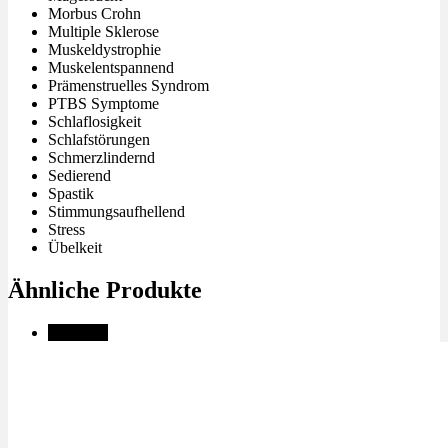
Morbus Crohn
Multiple Sklerose
Muskeldystrophie
Muskelentspannend
Prämenstruelles Syndrom
PTBS Symptome
Schlaflosigkeit
Schlafstörungen
Schmerzlindernd
Sedierend
Spastik
Stimmungsaufhellend
Stress
Übelkeit
Ähnliche Produkte
Angebot!