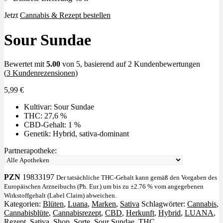
Jetzt
Cannabis & Rezept bestellen
Sour Sundae
Bewertet mit
5.00
von 5, basierend auf
2
Kundenbewertungen
(
3
Kundenrezensionen)
5,99
€
Kultivar: Sour Sundae
THC: 27,6 %
CBD-Gehalt: 1 %
Genetik: Hybrid, sativa-dominant
Partnerapotheke:
PZN
19833197
Der tatsächliche THC-Gehalt kann gemäß den Vorgaben des
Europäischen Arzneibuchs (Ph. Eur.) um bis zu ±2.76 % vom angegebenen
Wirkstoffgehalt (Label Claim) abweichen.
Kategorien:
Blüten
,
Luana
,
Marken
,
Sativa
Schlagwörter:
Cannabis
,
Cannabisblüte
,
Cannabisrezept
,
CBD
,
Herkunft
,
Hybrid
,
LUANA
,
Rezept
,
Sativa
,
Shop
,
Sorte
,
Sour Sundae
,
THC