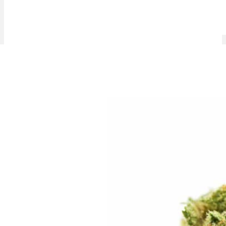
Mimosa Cannabis Sorte: Wirkung, THC-Gehalt & Erfahrungen