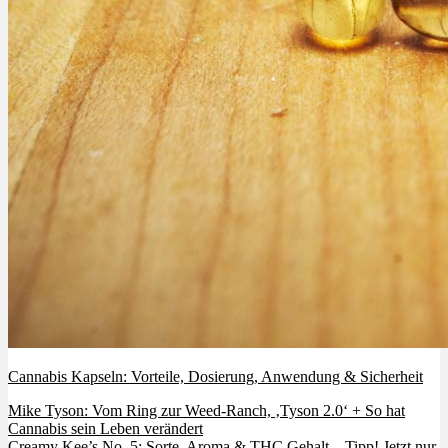
Cannabis Kapseln: Vorteile, Dosierung, Anwendung & Sicherheit
Mike Tyson: Vom Ring zur Weed-Ranch, ‚Tyson 2.0‘ + So hat
Cannabis sein Leben verändert
Creamy Kee’s No. 5: Sorte, Aroma & THC Gehalt – Tipp! Jetzt nur