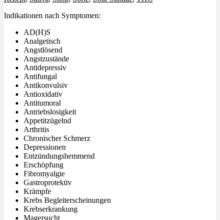
Indikationen nach Symptomen:
AD(H)S
Analgetisch
Angstlösend
Angstzustände
Antidepressiv
Antifungal
Antikonvulsiv
Antioxidativ
Antitumoral
Antriebslosigkeit
Appetitzügelnd
Arthritis
Chronischer Schmerz
Depressionen
Entzündungshemmend
Erschöpfung
Fibromyalgie
Gastroprotektiv
Krämpfe
Krebs Begleiterscheinungen
Krebserkrankung
Magersucht