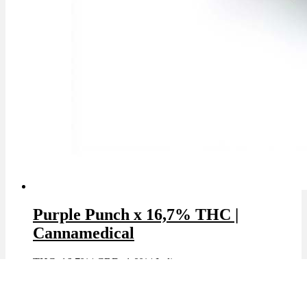
Purple Punch x 16,7% THC |
Cannamedical
THC: 16.7%
|
CBD: 1.0%
|
Indica
Marke: Cannamedical
Angebot!