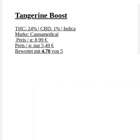
Tangerine Boost
THC: 24%
|
CBD: 1%
|
Indica
Marke: Cannamedical
Preis / g: 8,99 €
Preis / g: nur 5,49 €
Bewertet mit
4.70
von 5