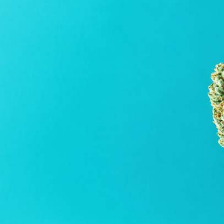
Schlafstörungen
Cannabis Ärzte
Cannabis Rezept
Cannabis Apotheke
Wissen
Cannabis Wirkung
Medizinisches Cannabis