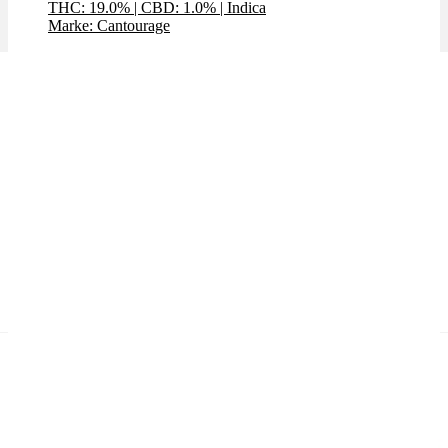
THC: 19.0%
|
CBD: 1.0%
|
Indica
Marke: Cantourage
Weitere Sorten mit ähnlichem THC