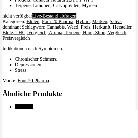
Terpene: Limonen, Caryophyllen, Myrcen
nicht verfügbar
Live-Bestand abfragen
Kategorien:
Blüten
,
Four 20 Pharma
,
Hybrid
,
Marken
,
Sativa
dominant
Schlagwort:
Cannabis, Weed, Preis, Herkunft, Hersteller,
Blüte, THC, Vergleich, Aroma, Terpene, Hanf, Shop, Vergleich,
Preisvergleich
Indikationen nach Symptomen:
Chronischer Schmerz
Depressionen
Stress
Marke:
Four 20 Pharma
Ähnliche Produkte
Angebot!