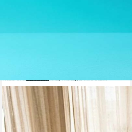
Cannabinoide
THC
CBD
Terpene (Aromen)
Krankheiten
Waffle Cone #2: Sorte, Aroma, Wirkung & THC Gehalt
Studien
Zen
Neue Sorten