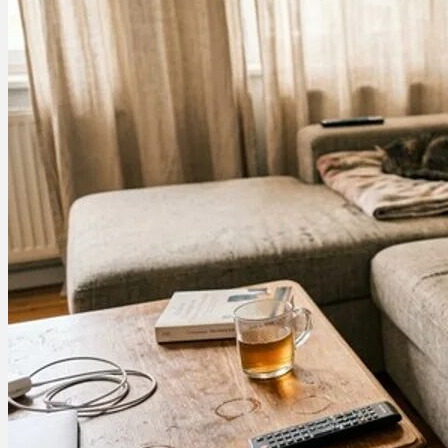
Bewertungen
Hersteller
News
App
Newsletter
Services
Ärzte Service