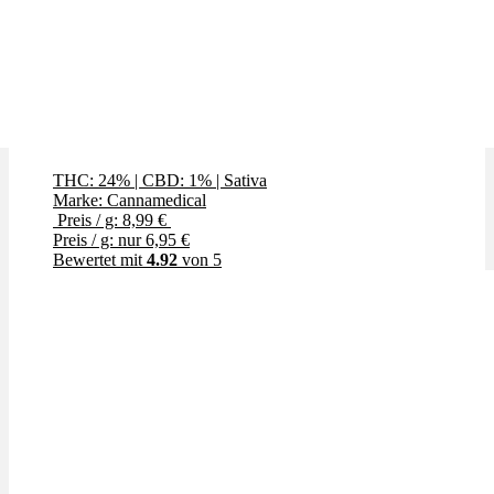
Wedding Tree
THC: 24%
|
CBD: 1%
|
Sativa
Marke: Cannamedical
Preis / g: 8,99 €
Preis / g: nur 6,95 €
Bewertet mit
4.92
von 5