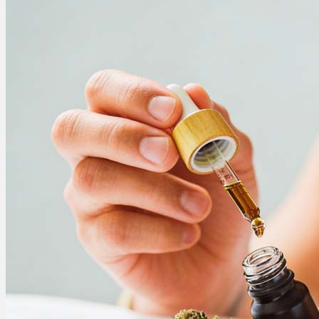
Schlafstörungen
Cannabis Ärzte
Cannabis Rezept
Cannabis Apotheke
Wissen
Cannabis Wirkung
Medizinisches Cannabis