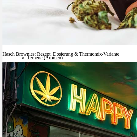
Cannabinoide
THC
CBD
Hasch Brownies: Rezept, Dosierung & Thermomix-Variante
Terpene (Aromen)
Krankheiten
Studien
Zen
Neue Sorten