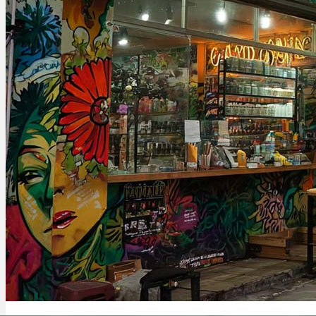
Bewertungen
Hersteller
News
App
Newsletter
Services
Ärzte Service