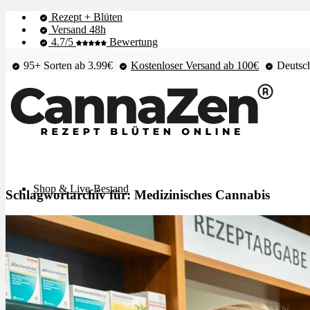
Rezept + Blüten
Versand 48h
4.7/5
Bewertung
95+ Sorten ab 3.99€
Kostenloser Versand ab 100€
Deutsch
Shop & Live-Bestand
Schlagwortarchiv für:
Medizinisches Cannabis
Blüten
Extrakte