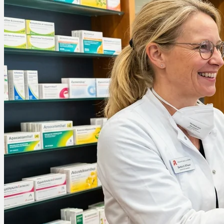
Ablauf
Therapien
Alle Krankheiten
Chronische Schmerzen
ADHS
Angststörungen
Chronische Migräne
Depressionen