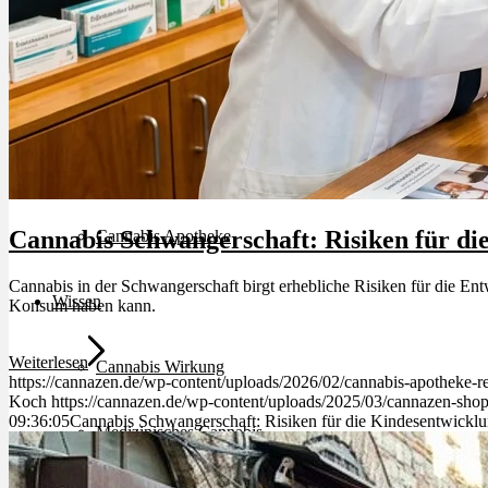
Schlafstörungen
Cannabis Ärzte
Cannabis Rezept
Cannabis Schwangerschaft: Risiken für di
Cannabis Apotheke
Cannabis in der Schwangerschaft birgt erhebliche Risiken für die E
Wissen
Konsum haben kann.
Weiterlesen
Cannabis Wirkung
https://cannazen.de/wp-content/uploads/2026/02/cannabis-apotheke-
Koch
https://cannazen.de/wp-content/uploads/2025/03/cannazen-shop
09:36:05
Cannabis Schwangerschaft: Risiken für die Kindesentwickl
Medizinisches Cannabis