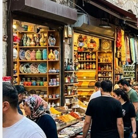
Cannabinoide
THC
CBD
Terpene (Aromen)
Krankheiten
Studien
Zen
Neue Sorten