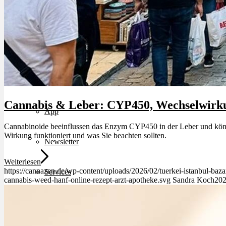
Bewertungen
Hersteller
News
Cannabis & Leber: CYP450, Wechselwirk
App
Cannabinoide beeinflussen das Enzym CYP450 in der Leber und kön
Wirkung funktioniert und was Sie beachten sollten.
Newsletter
Weiterlesen
https://cannazen.de/wp-content/uploads/2026/02/tuerkei-istanbul-baza
Services
cannabis-weed-hanf-online-rezept-arzt-apotheke.svg
Sandra Koch
202
Ärzte Service