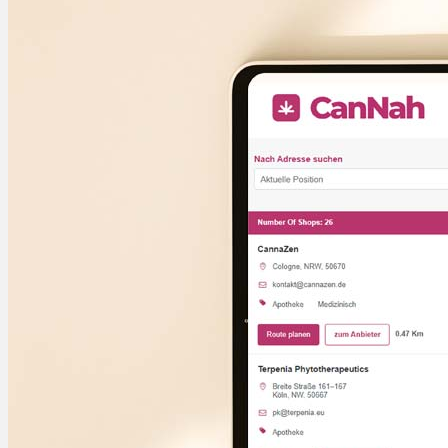
Rezept Service
Apotheken Service
Lieferung
Cannabis Karte
Zen TV
Erfahrungen
Login