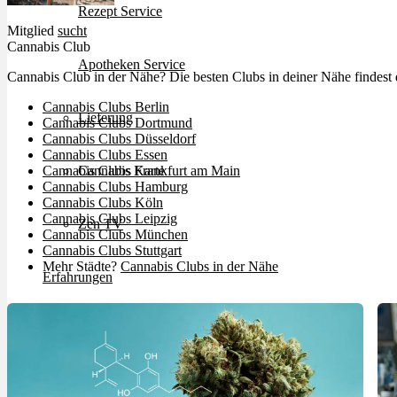
Rezept Service
Mitglied
sucht
Cannabis Club
Apotheken Service
Cannabis Club in der Nähe? Die besten Clubs in deiner Nähe findest 
Cannabis Clubs Berlin
Lieferung
Cannabis Clubs Dortmund
Cannabis Clubs Düsseldorf
Cannabis Clubs Essen
Cannabis Karte
Cannabis Clubs Frankfurt am Main
Cannabis Clubs Hamburg
Cannabis Clubs Köln
Cannabis Clubs Leipzig
Zen TV
Cannabis Clubs München
Cannabis Clubs Stuttgart
Mehr Städte?
Cannabis Clubs in der Nähe
Erfahrungen
Login