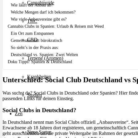
Cannabinoide
Wie läuft der Anbau ab?
Welche Mengen darf ich bekommen?
Wie viele Anbauvereine gibt es?
THC
Cannabis Clubs in Spanien: Urlaub & Reisen mit Weed
Ein Ort zum Entspannen
CBD
Gemeinsam statt bürokratisch
So sieht’s in der Praxis aus:
Deutschland vs. Spanien: Zwei Welten
Terpene (Aromen)
Doku Tipps! Spanien & Deutschland
Krankheiten
Unterschied: Social Club Deutschland vs S
Was suchst du? Social Clubs in Deutschland oder Spanien? Hier findes
Studien
passenden Links für deinen Einstieg.
Social Clubs in Deutschland?
Zen
In Deutschland nennt man Social Clubs offiziell „Anbauvereine“. Sei
Erwachsene ab 18 Jahren dort registrieren, um gemeinschaftlich Can
Neue Sorten
geht ausschließlich um die private Weitergabe im Rahmen der geset