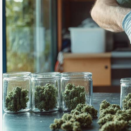
Ablauf
Therapien
Alle Krankheiten
Chronische Schmerzen
ADHS
Angststörungen
Chronische Migräne
Depressionen