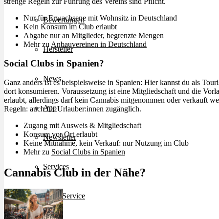
strenge Regeln zur Führung des Vereins sind Pflicht.
Nur für Erwachsene mit Wohnsitz in Deutschland
Bewertungen
Kein Konsum im Club erlaubt
Abgabe nur an Mitglieder, begrenzte Mengen
Mehr zu
Anbauvereinen in Deutschland
Hersteller
Social Clubs in Spanien?
News
Ganz anders ist es beispielsweise in Spanien: Hier kannst du als Tour
dort konsumieren. Voraussetzung ist eine Mitgliedschaft und die Vor
erlaubt, allerdings darf kein Cannabis mitgenommen oder verkauft werd
App
Regeln: auch für Urlauber:innen zugänglich.
Zugang mit Ausweis & Mitgliedschaft
Konsum vor Ort erlaubt
Newsletter
Keine Mitnahme, kein Verkauf: nur Nutzung im Club
Mehr zu
Social Clubs in Spanien
Services
Cannabis Club in der Nähe?
Ärzte Service