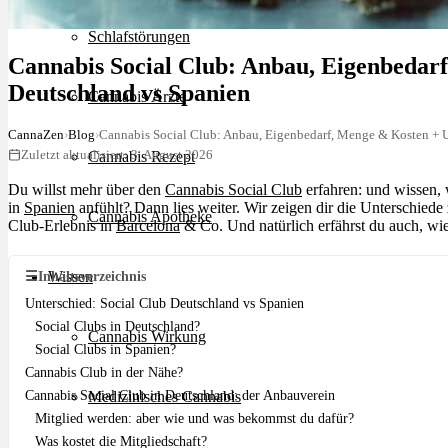
Schlafstörungen
Cannabis Social Club: Anbau, Eigenbedar
Deutschland vs Spanien
Cannabis Ärzte
CannaZen
›
Blog
›
Cannabis Social Club: Anbau, Eigenbedarf, Menge & Kosten + 
Zuletzt aktualisiert: 3. August 2026
Cannabis Rezept
Du willst mehr über den
Cannabis Social Club
erfahren: und wissen, 
in
Spanien
anfühlt? Dann lies weiter. Wir zeigen dir die Unterschie
Cannabis Apotheke
Club-Erlebnis in
Barcelona
& Co. Und natürlich erfährst du auch, wi
☰
Inhaltsverzeichnis
Wissen
Unterschied: Social Club Deutschland vs Spanien
Social Clubs in Deutschland?
Cannabis Wirkung
Social Clubs in Spanien?
Cannabis Club in der Nähe?
Cannabis Social Club in Deutschland: der Anbauverein
Medizinisches Cannabis
Mitglied werden: aber wie und was bekommst du dafür?
Was kostet die Mitgliedschaft?